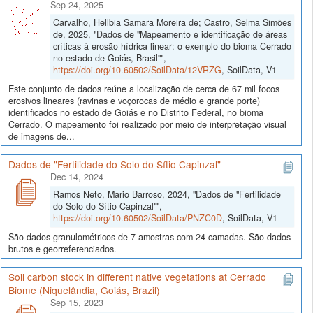
Sep 24, 2025
Carvalho, Hellbia Samara Moreira de; Castro, Selma Simões
de, 2025, "Dados de "Mapeamento e identificação de áreas
críticas à erosão hídrica linear: o exemplo do bioma Cerrado
no estado de Goiás, Brasil"",
https://doi.org/10.60502/SoilData/12VRZG
, SoilData, V1
Este conjunto de dados reúne a localização de cerca de 67 mil focos
erosivos lineares (ravinas e voçorocas de médio e grande porte)
identificados no estado de Goiás e no Distrito Federal, no bioma
Cerrado. O mapeamento foi realizado por meio de interpretação visual
de imagens de...
Dados de "Fertilidade do Solo do Sítio Capinzal"
Dec 14, 2024
Ramos Neto, Mario Barroso, 2024, "Dados de "Fertilidade
do Solo do Sítio Capinzal"",
https://doi.org/10.60502/SoilData/PNZC0D
, SoilData, V1
São dados granulométricos de 7 amostras com 24 camadas. São dados
brutos e georreferenciados.
Soil carbon stock in different native vegetations at Cerrado
Biome (Niquelândia, Goiás, Brazil)
Sep 15, 2023