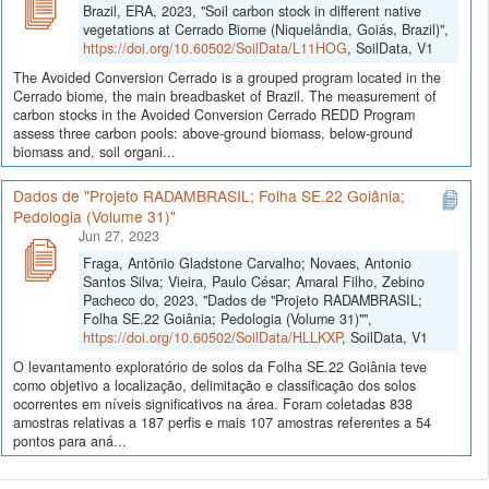
Brazil, ERA, 2023, "Soil carbon stock in different native
vegetations at Cerrado Biome (Niquelândia, Goiás, Brazil)",
https://doi.org/10.60502/SoilData/L11HOG
, SoilData, V1
The Avoided Conversion Cerrado is a grouped program located in the
Cerrado biome, the main breadbasket of Brazil. The measurement of
carbon stocks in the Avoided Conversion Cerrado REDD Program
assess three carbon pools: above-ground biomass, below-ground
biomass and, soil organi...
Dados de "Projeto RADAMBRASIL; Folha SE.22 Goiânia;
Pedologia (Volume 31)"
Jun 27, 2023
Fraga, Antônio Gladstone Carvalho; Novaes, Antonio
Santos Silva; Vieira, Paulo César; Amaral Filho, Zebino
Pacheco do, 2023, "Dados de "Projeto RADAMBRASIL;
Folha SE.22 Goiânia; Pedologia (Volume 31)"",
https://doi.org/10.60502/SoilData/HLLKXP
, SoilData, V1
O levantamento exploratório de solos da Folha SE.22 Goiânia teve
como objetivo a localização, delimitação e classificação dos solos
ocorrentes em níveis significativos na área. Foram coletadas 838
amostras relativas a 187 perfis e mais 107 amostras referentes a 54
pontos para aná...