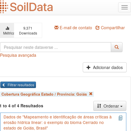
Ir
Alt
para
na
o
conteúdo
principal
E-mail de contato
Compartilhar
9,371
Métricas
Downloads
Pesquisa avançada
Adicionar dados
Filtrar resultados
Cobertura Geográfica Estado / Província:
Goiás
1 to 4 of 4 Resultados
Ordenar
Dados de "Mapeamento e identificação de áreas críticas à
erosão hídrica linear: o exemplo do bioma Cerrado no
estado de Goiás, Brasil"