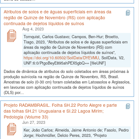
Atributos de solos e de águas superficiais em áreas da
região de Quinze de Novembro (RS) com aplicação
continuada de dejetos líquidos de suínos
Aug 4, 2023
Tornquist, Carlos Gustavo; Campos, Ben-Hur; Broetto,
Tiago, 2023, "Atributos de solos e de águas superficiais em
áreas da região de Quinze de Novembro (RS) com
aplicação continuada de dejetos líquidos de suínos",
https://doi.org/10.60502/SoilData/DYEVMU
, SoilData, V2,
UNF:6:0/PtgoBeyE895ahPEX5gbQ== [fileUNF]
Dados de dinâmica de atributos do solo coletados em áreas próximas à
produção suinícola na região de Quinze de Novembro, RS, Brasil.
Amostras de solo (0-30 cm) foram coletadas em Latossolos e Argissolos,
em lavouras com aplicação continuada de dejetos líquidos de suínos
(DLS) por...
Projeto RADAMBRASIL. Folha SH.22 Porto Alegre e parte
das folhas SH.21 Uruguaiana e SI.22 Lagoa Mirim;
Pedologia (Volume 33)
Jun 27, 2023
Ker, João Carlos; Almeida, Jaime Antonio de; Fasolo, Pedro
Jorge; Hochmüller, Delcio Peres, 2023, "Projeto