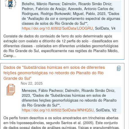
Botelho, Márcio Ramos; Dalmolin, Ricardo Simão Diniz;
Pedron, Fabrício de Araújo; Azevedo, Antonio Carlos de;
Rodrigues, Rodrigo Borkowski; Miguel, Pablo, 2023, "Dados
de "Avaliação da cor e comportamento espectral de algumas
classes de solos do Rio Grande do Sul"",
https://doi.org/10.60502/SoilData/LOOGRU
, SoilData, V4
Consiste de dados do conteúdo de ferro do solo determinado após
extração com oxalato e ditionito de 12 perfis do solo - classificados em
diferentes classes - coletados em diferentes unidades geomorfológicas
do Rio Grande do Sul, especificamente nas regiões do Planalto Médio,
Camp...
Dados de "Substâncias húmicas em solos de diferentes
feições geomorfológicas no rebordo do Planalto do Rio
Grande do Sul"
Nov 22, 2025
Menezes, Fábio Pacheco; Dalmolin, Ricardo Simão Diniz,
2023, "Dados de "Substâncias húmicas em solos de
diferentes feições geomorfológicas no rebordo do Planalto
do Rio Grande do Sul"",
https://doi.org/10.60502/SoilData/WNHQSU
, SoilData, V2
Os perfis foram descritos e os solos amostrados em trincheiras abertas
em três topossequências, segundo Santos et al. (2005). Este conjunto
de dados possui dados de análises químicas, físicas e granulométricas,