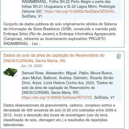
RADAMBRASIL. Folha SH.22 Porto Alegre e parte das
folhas SH.21 Uruguaiana e SI.22 Lagoa Mirim; Pedologia
(Volume 33)",
https://doi.org/10.60502/SoilData/9ZXJOG
,
SoilData, V1
Conjunto de dados públicos do solo originalmente obtidos do Sistema
de Informação de Solos Brasileiros (SISB), construído e mantido pela
Embrapa Solos (Rio de Janeiro) e Embrapa Informática Agropecuária
(Campinas), referente ao levantamento exploratório 'PROJETO
RADAMBRASIL - Lev...
Dados do solo da área de captação do Reservatório do
DNOS/CORSAN, Santa Maria, RS
Jun 19, 2023
Samuel-Rosa, Alessandro; Miguel, Pablo; Moura-Bueno,
Jean Michel; Balbinot, Andrisa; Dalmolin, Ricardo Simão
Diniz; Anjos, Lúcia Helena Cunha dos, 2023, "Dados do
solo da área de captação do Reservatório do
DNOS/CORSAN, Santa Maria, RS",
https://doi.org/10.60502/SoilData/RCYUYZ
, SoilData, V1
Dados observacionais da granulometria, carbono, complexo sortivo e
densidade de 400 amostras de solo (0-20 cm) coletadas entre 2009 e
2012. Inclui a descrição dos locais de amostragem (uso da terra,
classificação do solo, drenagem etc.) e resultados de repetições
laboratoriais.