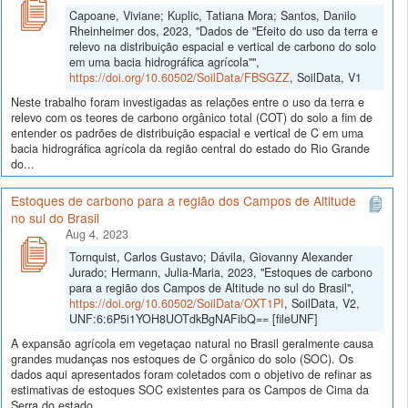
Capoane, Viviane; Kuplic, Tatiana Mora; Santos, Danilo
Rheinheimer dos, 2023, "Dados de "Efeito do uso da terra e
relevo na distribuição espacial e vertical de carbono do solo
em uma bacia hidrográfica agrícola"",
https://doi.org/10.60502/SoilData/FBSGZZ
, SoilData, V1
Neste trabalho foram investigadas as relações entre o uso da terra e
relevo com os teores de carbono orgânico total (COT) do solo a fim de
entender os padrões de distribuição espacial e vertical de C em uma
bacia hidrográfica agrícola da região central do estado do Rio Grande
do...
Estoques de carbono para a região dos Campos de Altitude
no sul do Brasil
Aug 4, 2023
Tornquist, Carlos Gustavo; Dávila, Giovanny Alexander
Jurado; Hermann, Julia-Maria, 2023, "Estoques de carbono
para a região dos Campos de Altitude no sul do Brasil",
https://doi.org/10.60502/SoilData/OXT1PI
, SoilData, V2,
UNF:6:6P5i1YOH8UOTdkBgNAFibQ== [fileUNF]
A expansão agrícola em vegetaçao natural no Brasil geralmente causa
grandes mudanças nos estoques de C orgânico do solo (SOC). Os
dados aqui apresentados foram coletados com o objetivo de refinar as
estimativas de estoques SOC existentes para os Campos de Cima da
Serra do estado...