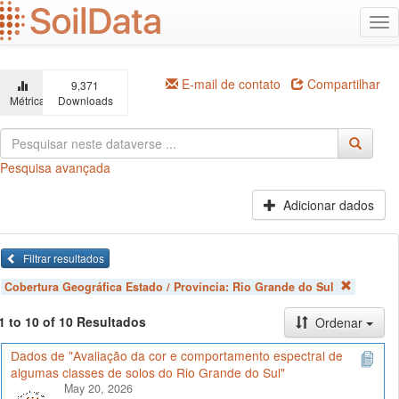
Ir
Alt
para
na
o
conteúdo
principal
E-mail de contato
Compartilhar
9,371
Métricas
Downloads
Pesquisa avançada
Adicionar dados
Filtrar resultados
Cobertura Geográfica Estado / Província:
Rio Grande do Sul
1 to 10 of 10 Resultados
Ordenar
Dados de "Avaliação da cor e comportamento espectral de
algumas classes de solos do Rio Grande do Sul"
May 20, 2026