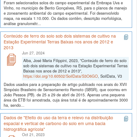
Foram selecionados solos do campo experimental da Embrapa Uva e
Vinho, no município de Bento Gonçalves, RS, para o planos de manejo
e zoneamento ambiental do campo experimental. Foi desenvolvido
mapa, na escala 1:10.000. Os dados contêm, descrição morfológica,
análise granulométr...
Conteúdo de ferro do solo sob dois sistemas de cultivo na
Estação Experimental Terras Baixas nos anos de 2012 e
2013
Jun 27, 2024
Alba, José Maria Filippini, 2023, "Conteúdo de ferro do solo
sob dois sistemas de cultivo na Estação Experimental Terras
Baixas nos anos de 2012 e 2013",
https://doi.org/10.60502/SoilData/S3O6GO
, SoilData, V3
Dados usados para a preparação de artigo publicado nos anais do XVII
Simpósio Brasileiro de Sensoriamento Remoto (SBSR), que ocorreu em
João Pessoa (PB). de 25 a 29 de abril de 2015. Apenas uma pequena
área da ETB foi amostrada, cuja área total é de aproximadamente 3000
ha, sendo...
Dados de "Efeito do uso da terra e relevo na distribuição
espacial e vertical de carbono do solo em uma bacia
hidrográfica agrícola"
Oct 21, 2023