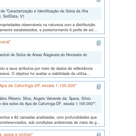
e "Caracterização e Identificação de Solos da Ilha
B
, SoilData, V1
ropriedades observáveis na natureza com a distribuição
mente estabelecidos, e posteriormente 6 perfis de sol...
araná"
pectral de Solos de Áreas Alagáveis do Noroeste do
lo e seus atributos por meio de dados de reflectância
ná. O objetivo foi avaliar a viabilidade da utiliza...
Apa de Cafuringa-DF, escala 1:100.000"
io Ribeiro; Silva, Angelo Valverde da; Spera, Sílvio
 dos solos da Apa de Cafuringa-DF, escala 1:100.000"",
eventos e 82 camadas analisadas, com profundidades que
eorreferenciados, sob condições ambientais de mata de g...
, solos e vinhos"