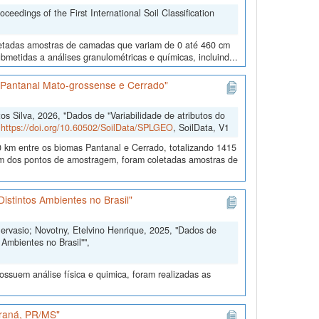
edings of the First International Soil Classification
oletadas amostras de camadas que variam de 0 até 460 cm
metidas a análises granulométricas e químicas, incluind...
s Pantanal Mato-grossense e Cerrado"
 Silva, 2026, "Dados de "Variabilidade de atributos do
,
https://doi.org/10.60502/SoilData/SPLGEO
, SoilData, V1
 km entre os biomas Pantanal e Cerrado, totalizando 1415
 dos pontos de amostragem, foram coletadas amostras de
istintos Ambientes no Brasil"
Gervasio; Novotny, Etelvino Henrique, 2025, "Dados de
Ambientes no Brasil"",
ssuem análise física e quimica, foram realizadas as
araná, PR/MS"