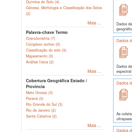
Química do Solo (4)
Gênese, Morfologia e Classificação dos Solos
(2)
Mais ...
Dados de 
geográfic
Palavra-chave Termo
Granulometria (7)
Dados d
Complexo sortivo (5)
Classificação do solo (3)
Mapeamento (3)
Análise física (2)
Dados de 
Mais ...
espectral
Cobertura Geográfica Estado /
Dados d
Província
Mato Grosso (3)
Paraná (3)
Rio Grande do Sul (3)
Rio de Janeiro (2)
As colet
Santa Catarina (2)
ultrapass
Mais ...
Dados de