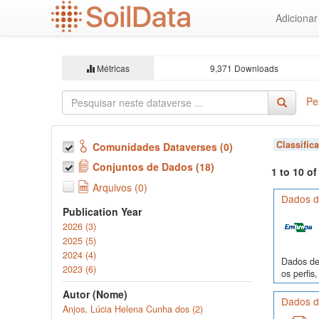
Ir
Adiciona
para
o
conteúdo
principal
Métricas
9,371 Downloads
Pe
Classific
Comunidades Dataverses (0)
Conjuntos de Dados (18)
1 to 10 o
Arquivos (0)
Dados de
Publication Year
2026 (3)
2025 (5)
2024 (4)
Dados de 
2023 (6)
os perfi
Autor (Nome)
Dados de
Anjos, Lúcia Helena Cunha dos (2)