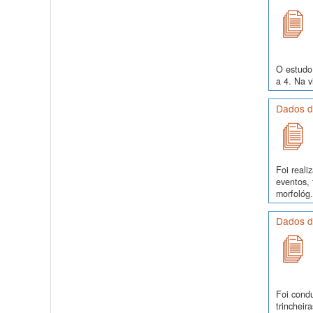
O estudo 
a 4. Na v
Dados d
Foi real
eventos, 
morfológ.
Dados d
Foi cond
trinchei