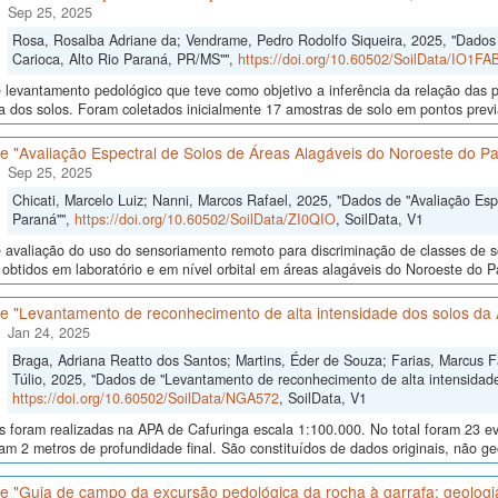
Sep 25, 2025
Rosa, Rosalba Adriane da; Vendrame, Pedro Rodolfo Siqueira, 2025, "Dados d
Carioca, Alto Rio Paraná, PR/MS"",
https://doi.org/10.60502/SoilData/IO1FA
levantamento pedológico que teve como objetivo a inferência da relação das p
a dos solos. Foram coletados inicialmente 17 amostras de solo em pontos previa
e "Avaliação Espectral de Solos de Áreas Alagáveis do Noroeste do P
Sep 25, 2025
Chicati, Marcelo Luiz; Nanni, Marcos Rafael, 2025, "Dados de "Avaliação Es
Paraná"",
https://doi.org/10.60502/SoilData/ZI0QIO
, SoilData, V1
avaliação do uso do sensoriamento remoto para discriminação de classes de so
 obtidos em laboratório e em nível orbital em áreas alagáveis do Noroeste do Para
e "Levantamento de reconhecimento de alta intensidade dos solos da 
Jan 24, 2025
Braga, Adriana Reatto dos Santos; Martins, Éder de Souza; Farias, Marcus Fáb
Túlio, 2025, "Dados de "Levantamento de reconhecimento de alta intensidade
https://doi.org/10.60502/SoilData/NGA572
, SoilData, V1
as foram realizadas na APA de Cafuringa escala 1:100.000. No total foram 23 
am 2 metros de profundidade final. São constituídos de dados originais, não g
 "Guia de campo da excursão pedológica da rocha à garrafa: geologia