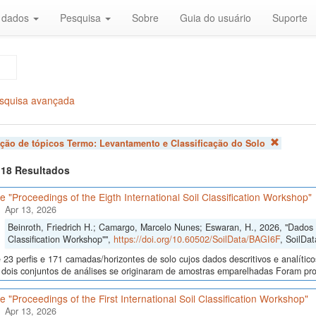
r dados
Pesquisa
Sobre
Guia do usuário
Suporte
squisa avançada
ação de tópicos Termo:
Levantamento e Classificação do Solo
f 18 Resultados
 "Proceedings of the Eigth International Soil Classification Workshop"
Apr 13, 2026
Beinroth, Friedrich H.; Camargo, Marcelo Nunes; Eswaran, H., 2026, "Dados d
Classification Workshop"",
https://doi.org/10.60502/SoilData/BAGI6F
, SoilDat
23 perfis e 171 camadas/horizontes de solo cujos dados descritivos e analític
s, dois conjuntos de análises se originaram de amostras emparelhadas Foram p
 "Proceedings of the First International Soil Classification Workshop"
Apr 13, 2026