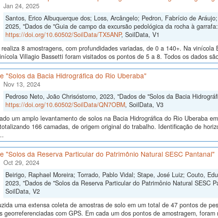
Jan 24, 2025
Santos, Erico Albuquerque dos; Loss, Arcângelo; Pedron, Fabrício de Aráujo; 
2025, "Dados de "Guia de campo da excursão pedológica da rocha à garrafa: 
https://doi.org/10.60502/SoilData/TX5ANP
, SoilData, V1
realiza 8 amostragens, com profundidades variadas, de 0 a 140+. Na vinícola B
inícola Villagio Bassetti foram visitados os pontos de 5 a 8. Todos os dados são
e "Solos da Bacia Hidrográfica do Rio Uberaba"
Nov 13, 2024
Pedroso Neto, João Chrisóstomo, 2023, "Dados de "Solos da Bacia Hidrográf
https://doi.org/10.60502/SoilData/QN7OBM
, SoilData, V3
izado um amplo levantamento de solos na Bacia Hidrográfica do Rio Uberaba e
totalizando 166 camadas, de origem original do trabalho. Identificação de horiz
..
e "Solos da Reserva Particular do Patrimônio Natural SESC Pantanal"
Oct 29, 2024
Beirigo, Raphael Moreira; Torrado, Pablo Vidal; Stape, José Luiz; Couto, E
2023, "Dados de "Solos da Reserva Particular do Patrimônio Natural SESC P
SoilData, V2
uzida uma extensa coleta de amostras de solo em um total de 47 pontos de pes
ras georreferenciadas com GPS. Em cada um dos pontos de amostragem, foram me