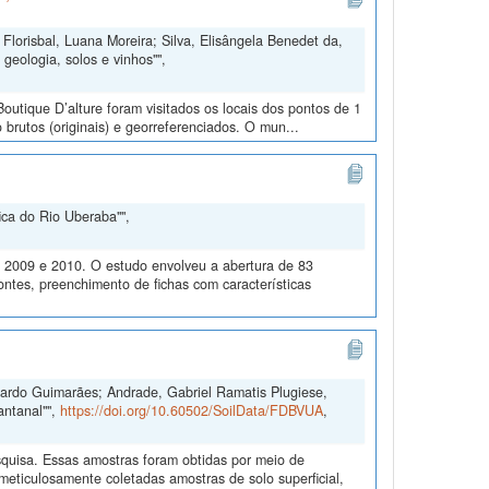
Florisbal, Luana Moreira; Silva, Elisângela Benedet da,
geologia, solos e vinhos"",
outique D’alture foram visitados os locais dos pontos de 1
 brutos (originais) e georreferenciados. O mun...
ica do Rio Uberaba"",
m 2009 e 2010. O estudo envolveu a abertura de 83
ontes, preenchimento de fichas com características
duardo Guimarães; Andrade, Gabriel Ramatis Plugiese,
antanal"",
https://doi.org/10.60502/SoilData/FDBVUA
,
quisa. Essas amostras foram obtidas por meio de
ticulosamente coletadas amostras de solo superficial,