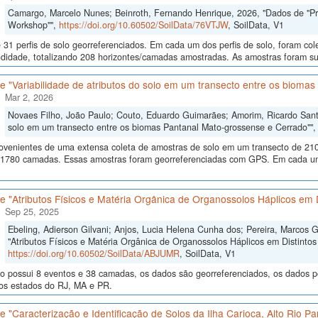
Camargo, Marcelo Nunes; Beinroth, Fernando Henrique, 2026, "Dados de "Proce
Workshop"",
https://doi.org/10.60502/SoilData/76VTJW
, SoilData, V1
 31 perfis de solo georreferenciados. Em cada um dos perfis de solo, foram c
didade, totalizando 208 horizontes/camadas amostradas. As amostras foram sub
 "Variabilidade de atributos do solo em um transecto entre os bioma
Mar 2, 2026
Novaes Filho, João Paulo; Couto, Eduardo Guimarães; Amorim, Ricardo Santos
solo em um transecto entre os biomas Pantanal Mato-grossense e Cerrado""
ovenientes de uma extensa coleta de amostras de solo em um transecto de 210
 1780 camadas. Essas amostras foram georreferenciadas com GPS. Em cada um
 "Atributos Físicos e Matéria Orgânica de Organossolos Háplicos em D
Sep 25, 2025
Ebeling, Adierson Gilvani; Anjos, Lucia Helena Cunha dos; Pereira, Marcos 
"Atributos Físicos e Matéria Orgânica de Organossolos Háplicos em Distintos 
https://doi.org/10.60502/SoilData/ABJUMR
, SoilData, V1
o possui 8 eventos e 38 camadas, os dados são georreferenciados, os dados po
nos estados do RJ, MA e PR.
 "Caracterização e Identificação de Solos da Ilha Carioca, Alto Rio P