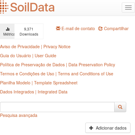
Ir
Alt
para
na
o
conteúdo
principal
E-mail de contato
Compartilhar
9,371
Métricas
Downloads
Aviso de Privacidade | Privacy Notice
Guia do Usuário | User Guide
Política de Preservação de Dados | Data Preservation Policy
Termos e Condições de Uso | Terms and Conditions of Use
Planilha Modelo | Template Spreadsheet
Dados Integrados | Integrated Data
Pesquisa avançada
Adicionar dados