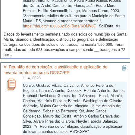
Gabriel Antônio; Nascimento, Pedro Paulo Ramos Ribeiro
do; Dotto, André Carnieletto; Flores, João Pedro Moro;
Bernich, Emilio Buchanelli; Lange, Matheus Ceron, 2023,
"Zoneamento edáfico de culturas para o Município de Santa
Maria - RS, visando o ordenamento territorial",
https://doi.org/10.60502/SoilData/6OMV8G
, SoilData, V1
Dados do levantamento semidetalhado dos solos do município de Santa
Maria, visando a identificação, distribuição geográfica e delimitação
cartográfica dos tipos de solos encontrados, na escala 1:50.000. Foram
realizadas ao todo 623 observações a campo, sendo __ tradagens e 72
per...
VI Reunião de correlação, classificação e aplicação de
levantamentos de solos RS/SC/PR
Jul 4, 2023
Curcio, Gustavo Ribas; Carvalho, Américo Pereira de;
Bognola, Itamar Antonio; Dedecek, Renato Antonio; Santos,
Raphael David dos; Gomes, Iderê Azevedo; Rossi, Marcio;
Coelho, Maurício Rizzato; Barreto, Washington de Oliveira;
Andrade, Aluísio Granado de; Almeida, Jaime Antonio de;
Calderano, Sebastião Barreiros; Ker, João Carlos;
Conceição, Mauro da; Costa, Antônio Carlos Saraiva da;
Silva, Álvaro Pires da; Giarola, Neyde Fabíola Balarezo,
2023, "VI Reunião de correlação, classificação e aplicação
de levantamentos de solos RS/SC/PR",