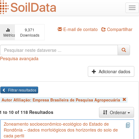
Ir
Alt
para
na
o
conteúdo
principal
E-mail de contato
Compartilhar
9,371
Métricas
Downloads
Pesquisa avançada
Adicionar dados
Filtrar resultados
Autor Afiliação:
Empresa Brasileira de Pesquisa Agropecuária
1 to 10 of 118 Resultados
Ordenar
Zoneamento socioeconômico-ecológico do Estado de
Rondônia – dados morfológicos dos horizontes do solo de
cada perfil