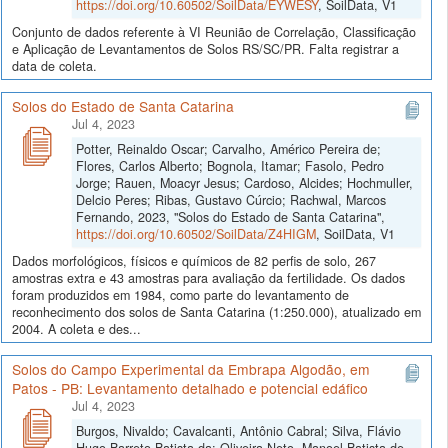
https://doi.org/10.60502/SoilData/EYWESY
, SoilData, V1
Conjunto de dados referente à VI Reunião de Correlação, Classificação
e Aplicação de Levantamentos de Solos RS/SC/PR. Falta registrar a
data de coleta.
Solos do Estado de Santa Catarina
Jul 4, 2023
Potter, Reinaldo Oscar; Carvalho, Américo Pereira de;
Flores, Carlos Alberto; Bognola, Itamar; Fasolo, Pedro
Jorge; Rauen, Moacyr Jesus; Cardoso, Alcides; Hochmuller,
Delcio Peres; Ribas, Gustavo Cúrcio; Rachwal, Marcos
Fernando, 2023, "Solos do Estado de Santa Catarina",
https://doi.org/10.60502/SoilData/Z4HIGM
, SoilData, V1
Dados morfológicos, físicos e químicos de 82 perfis de solo, 267
amostras extra e 43 amostras para avaliação da fertilidade. Os dados
foram produzidos em 1984, como parte do levantamento de
reconhecimento dos solos de Santa Catarina (1:250.000), atualizado em
2004. A coleta e des...
Solos do Campo Experimental da Embrapa Algodão, em
Patos - PB: Levantamento detalhado e potencial edáfico
Jul 4, 2023
Burgos, Nivaldo; Cavalcanti, Antônio Cabral; Silva, Flávio
Hugo Barreto Batista da; Oliveira Neto, Manoel Batista de,