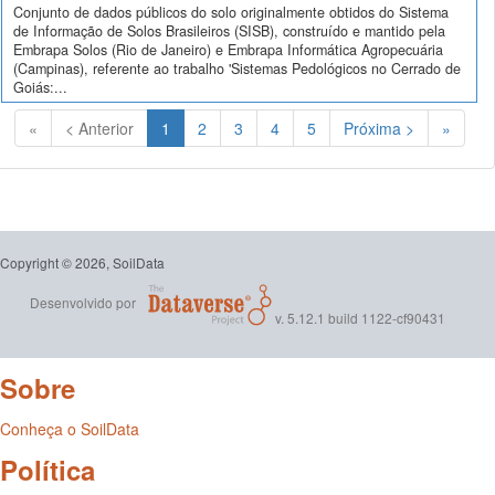
Conjunto de dados públicos do solo originalmente obtidos do Sistema
de Informação de Solos Brasileiros (SISB), construído e mantido pela
Embrapa Solos (Rio de Janeiro) e Embrapa Informática Agropecuária
(Campinas), referente ao trabalho 'Sistemas Pedológicos no Cerrado de
Goiás:...
(Atual)
«
< Anterior
1
2
3
4
5
Próxima >
»
Copyright © 2026, SoilData
Desenvolvido por
v. 5.12.1 build 1122-cf90431
Sobre
Conheça o SoilData
Política