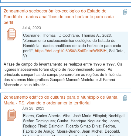
Zoneamento socioeconômico-ecológico do Estado de
Rondônia - dados analíticos de cada horizonte para cada
perfil
Jul 4, 2023
Cochrane, Thomas T.; Cochrane, Thomas A., 2023,
"Zoneamento socioeconômico-ecológico do Estado de
Rondônia - dados analíticos de cada horizonte para cada
perfil",
https://doi.org/10.60502/SoilData/WI9BIH
, SoilData,
V1
A fase de campo do levantamento se realizou entre 1996 e 1997. Os
lugares inacessíveis foram objeto de reconhecimento aéreo. As
principais campanhas de campo percorreram as regiões de influência
dos sistemas hidrográficos Guaporé-Mamoré-Madeira e Ji-Paraná-
Machado e seus tributár...
Zoneamento edáfico de culturas para o Município de Santa
Maria - RS, visando o ordenamento territorial
Jun 28, 2023
Flores, Carlos Alberto; Alba, José Maria Filippini; Nachtigall,
Stefan Domingues; Cunha, Henrique Noguez da; Lopes,
Rodrigo Thiel; Dalmolin, Ricardo Simão Diniz; Pedron,
Fabricio de Araújo; Moura-Bueno, Jean Michel; Deobald,