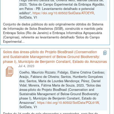
2023, "Solos do Campo Experimental da Embrapa Algodão,
em Patos - PB: Levantamento detalhado e potencial
edáfico",
https://doi.org/10.60502/SoilData/ATOEYR
,
SoilData, V1
Conjunto de dados públicos do solo originalmente obtidos do Sistema
de Informação de Solos Brasileiros (SISB), construído e mantido pela
Embrapa Solos (Rio de Janeiro) e Embrapa Informática Agropecuária
(Campinas), referente ao levantamento detalhado 'Solos do Campo
Experimental...
Solos das áreas-piloto do Projeto BiosBrasil (Conservation
and Sustainable Management of Below-Ground Biodiversity:
phase I), Município de Benjamin Constant, Estado do Amazonas
Jul 4, 2023
Coelho, Maurício Rizzato; Fidalgo, Elaine Cristina Cardoso;
Araújo, Fabiano de Oliveira; Santos, Humberto Gonçalves
dos; Santos, Maria de Lourdes Mendonça; Pérez, Daniel
Vidal; Moreira, Fátima Maria de Souza, 2023, "Solos das
áreas-piloto do Projeto BiosBrasil (Conservation and
Sustainable Management of Below-Ground Biodiversity:
phase I), Município de Benjamin Constant, Estado do
Amazonas",
https://doi.org/10.60502/SoilData/PQL61W
,
SoilData, V1
Dados de 24 perfis do solo observados e amostrados, para fins de