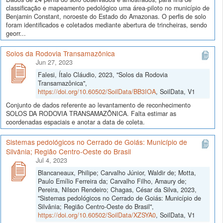
classificação e mapeamento pedológico uma área-piloto no município de
Benjamin Constant, noroeste do Estado do Amazonas. O perfis de solo
foram identificados e coletados mediante abertura de trincheiras, sendo
georr...
Solos da Rodovia Transamazônica
Jun 27, 2023
Falesi, Ítalo Cláudio, 2023, "Solos da Rodovia
Transamazônica",
https://doi.org/10.60502/SoilData/BB3IOA
, SoilData, V1
Conjunto de dados referente ao levantamento de reconhecimento
SOLOS DA RODOVIA TRANSAMAZÔNICA. Falta estimar as
coordenadas espaciais e anotar a data de coleta.
Sistemas pedológicos no Cerrado de Goiás: Município de
Silvânia; Região Centro-Oeste do Brasil
Jul 4, 2023
Blancaneaux, Philipe; Carvalho Júnior, Waldir de; Motta,
Paulo Emílio Ferreira da; Carvalho Filho, Amaury de;
Pereira, Nilson Rendeiro; Chagas, César da Silva, 2023,
"Sistemas pedológicos no Cerrado de Goiás: Município de
Silvânia; Região Centro-Oeste do Brasil",
https://doi.org/10.60502/SoilData/XZSYA0
, SoilData, V1