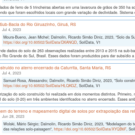
dos de ferro de 5 trincheiras abertas em uma lavaroura de grãos de 350 ha sob 
endo que foram escolhidos locais com grande variação de declividade. Sistem
Sub-Bacia do Rio Giruazinho, Giruá, RS
Jul 4, 2023
Moura-Bueno, Jean Michel; Dalmolin, Ricardo Simão Diniz, 2023, "Solo da Su
https://doi.org/10.60502/SoilData/DXANQD
, SoilData, V1
de dados do solo de 263 observações realizadas entre 2013 e 2015 na sub-baci
 Rio Grande do Sul, Brasil. Esses dados foram produzidos para dar subsídio a
struído no aterro encerrado da Caturrita, Santa Maria, RS
Jul 4, 2023
Samuel-Rosa, Alessandro; Dalmolin, Ricardo Simão Diniz, 2023, "Solo constru
https://doi.org/10.60502/SoilData/HLQKGZ
, SoilData, V1
rização do solo construído foi realizada em dois momentos distintos. Primeiro
al do solo (0-20) em três ambientes identificados no aterro encerrado. Esses ambi
em do terreno e mapeamento digital de solos por extrapolação das re
Jun 28, 2023
Wolski, Mário Sérgio; Dalmolin, Ricardo Simão Diniz, 2023, "Modelagem do t
das relações solo-paisagem",
https://doi.org/10.60502/SoilData/XYQB6F
, Soi