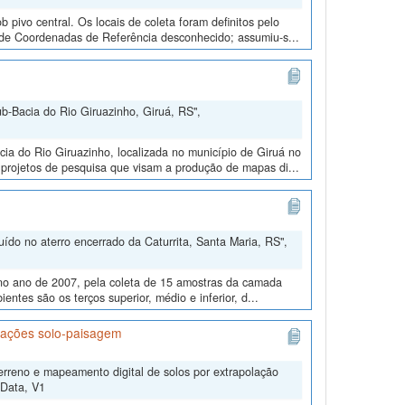
pivo central. Os locais de coleta foram definitos pelo
a de Coordenadas de Referência desconhecido; assumiu-s...
b-Bacia do Rio Giruazinho, Giruá, RS",
a do Rio Giruazinho, localizada no município de Giruá no
 projetos de pesquisa que visam a produção de mapas di...
ído no aterro encerrado da Caturrita, Santa Maria, RS",
, no ano de 2007, pela coleta de 15 amostras da camada
entes são os terços superior, médio e inferior, d...
lações solo-paisagem
erreno e mapeamento digital de solos por extrapolação
lData, V1