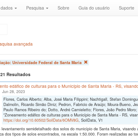
r dados
Pesquisa
Sobre
Guia do usuário
Suporte
squisa avançada
liação:
Universidade Federal de Santa Maria
f 21 Resultados
to edáfico de culturas para o Município de Santa Maria - RS, visando
Jun 28, 2023
Flores, Carlos Alberto; Alba, José Maria Filippini; Nachtigall, Stefan Domi
Dalmolin, Ricardo Simão Diniz; Pedron, Fabricio de Araújo; Moura-Bueno, Je
Paulo Ramos Ribeiro do; Dotto, André Carnieletto; Flores, João Pedro Moro;
"Zoneamento edáfico de culturas para o Município de Santa Maria - RS, visand
https://doi.org/10.60502/SoilData/6OMV8G
, SoilData, V1
levantamento semidetalhado dos solos do município de Santa Maria, visando a i
ica dos tipos de solos encontrados, na escala 1:50.000. Foram realizadas ao 