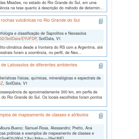
l das Missões, no estado do Rio Grande do Sul, em uma
stência na tese quanto à descrição do método de determin...
e rochas vulcânicas no Rio Grande do Sul
fologia e classificação de Saprolitos e Neossolos
0502/SoilData/EYUFDP
, SoilData, V1
lito-climática desde a fronteira do RS com a Argentina, até
strais foram a ocorrência, no perfil, de Neo...
is de Latossolos de diferentes ambientes
erísticas físicas, químicas, mineralógicas e espectrais de
GZ
, SoilData, V1
imossequência de aproximadamente 300 km, em perfis de
 do Rio Grande do Sul. Os locais escolhidos foram pontos
mplos de mapeamento de classes e atributos
 Moura-Bueno; Samuel-Rosa, Alessandro; Pretto, Ana
oas práticas e exemplos de mapeamento de classes e
b1SmKIYvYKgL7Jbc/Jbtkg== [fileUNF]