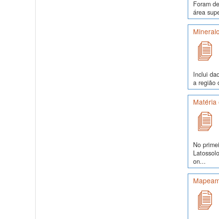
Foram de
área supe
Mineralo
Inclui da
a região 
Matéria 
No prime
Latossol
on...
Mapeame