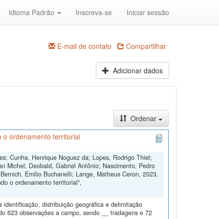
Idioma Padrão
Inscreva-se
Iniciar sessão
E-mail de contato
Compartilhar
Adicionar dados
Ordenar
 o ordenamento territorial
ngues; Cunha, Henrique Noguez da; Lopes, Rodrigo Thiel;
an Michel; Deobald, Gabriel Antônio; Nascimento, Pedro
 Bernich, Emilio Buchanelli; Lange, Matheus Ceron, 2023,
o o ordenamento territorial",
dentificação, distribuição geográfica e delimitação
todo 623 observações a campo, sendo __ tradagens e 72