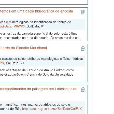
imentos em uma bacia hidrográfica de encosta
cas e mineralógicas na identificação de fontes de
2/SoilData/IM0WP0
, SoilData, V1
e amostras da camada superficial do solo, esta última
gia encontrados na área de estudo. As amostras das es...
Rebordo do Planalto Meridional
classes de solos, atributos morfológicos e físico-hídricos
UPN
, SoilData, V1
sob orientação de Fabrício de Araújo Pedron, como
 Pós-Graduação em Ciência do Solo da Universidade
 de compartimentos da paisagem em Latossolos de
de magnética na estimativa de atributos do solo e
lanalto do RS",
https://doi.org/10.60502/SoilData/X9IELX
,