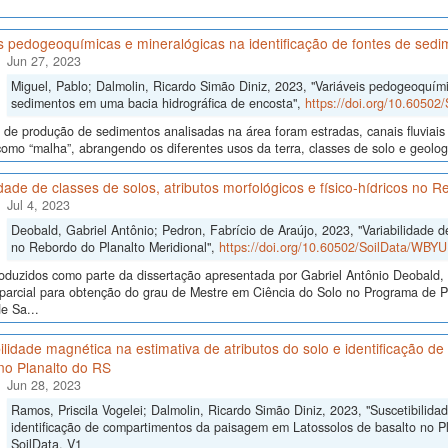
s pedogeoquímicas e mineralógicas na identificação de fontes de sed
Jun 27, 2023
Miguel, Pablo; Dalmolin, Ricardo Simão Diniz, 2023, "Variáveis pedogeoquími
sedimentos em uma bacia hidrográfica de encosta",
https://doi.org/10.6050
 de produção de sedimentos analisadas na área foram estradas, canais fluviais 
como “malha”, abrangendo os diferentes usos da terra, classes de solo e geolo
idade de classes de solos, atributos morfológicos e físico-hídricos no 
Jul 4, 2023
Deobald, Gabriel Antônio; Pedron, Fabrício de Araújo, 2023, "Variabilidade de 
no Rebordo do Planalto Meridional",
https://doi.org/10.60502/SoilData/WBY
oduzidos como parte da dissertação apresentada por Gabriel Antônio Deobald, 
o parcial para obtenção do grau de Mestre em Ciência do Solo no Programa de
e Sa...
ilidade magnética na estimativa de atributos do solo e identificação
no Planalto do RS
Jun 28, 2023
Ramos, Priscila Vogelei; Dalmolin, Ricardo Simão Diniz, 2023, "Suscetibilida
identificação de compartimentos da paisagem em Latossolos de basalto no P
SoilData, V1