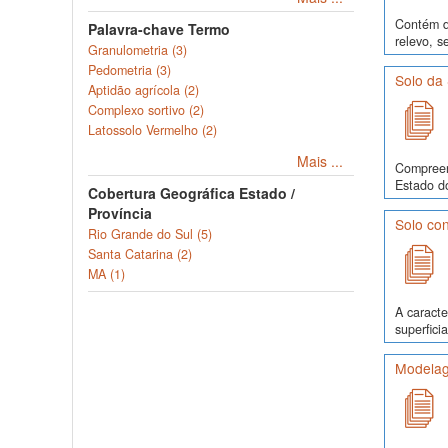
Contém da
Palavra-chave Termo
relevo, s
Granulometria (3)
Pedometria (3)
Solo da 
Aptidão agrícola (2)
Complexo sortivo (2)
Latossolo Vermelho (2)
Mais ...
Compreen
Estado do
Cobertura Geográfica Estado /
Província
Solo con
Rio Grande do Sul (5)
Santa Catarina (2)
MA (1)
A caracte
superfici
Modelag