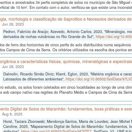
scritos e amostrados 34 perfis completos de solos no município de São Migue
rficial de 10 km². Em contato com o autor, verificou-se que existe uma inconsi
gia, morfologia e classificação de Saprolitos e Neossolos derivados d
Jun 28, 2023
Pedron, Fabrício de Araújo; Azevedo, Antonio Carlos, 2023, "Mineralogia, mor
derivados de rochas vulcânicas no Rio Grande do Sul",
https://doi.org/10.6
dos de ferro dos horizontes de cinco perfis do solo distribuídos numa sequência 
dos Campos de Cima da Serra. Os critérios utilizados na escolha dos pontos amo
orgânica e características físicas, químicas, mineralógicas e espectra
Jun 28, 2023
Dalmolin, Ricardo Simão Diniz; Klamt, Eglon, 2023, "Matéria orgânica e caract
Latossolos de diferentes ambientes",
https://doi.org/10.60502/SoilData/97LI
iro estudo, os solos foram coletados em cinco localidades ao longo de uma cl
os sob campo nativo nas regiões do Planalto Médio e Campos de Cima da Serra
nto Digital de Solos do Maranhão: fundamentos, boas práticas e exe
Aug 8, 2025
Horst, Taciara Zborowski; Mendonça-Santos, Maria de Lourdes; Jean Michel
Caroline, 2025, "Mapeamento Digital de Solos do Maranhão: fundamentos, b
atributos",
https://doi.org/10.60502/SoilData/HOIDT7
, SoilData, V1, UNF:6: