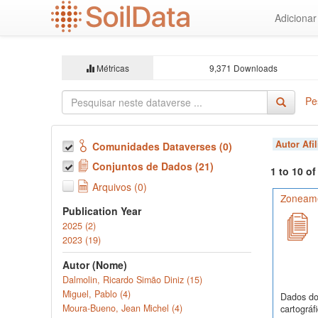
Ir
Adiciona
para
o
conteúdo
principal
Métricas
9,371 Downloads
Pe
Autor Afi
Comunidades Dataverses (0)
Conjuntos de Dados (21)
1 to 10 o
Arquivos (0)
Zoneamen
Publication Year
2025 (2)
2023 (19)
Autor (Nome)
Dalmolin, Ricardo Simão Diniz (15)
Miguel, Pablo (4)
Dados do 
Moura-Bueno, Jean Michel (4)
cartográf