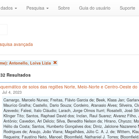
r dados
Pesquisa
Sobre
Guia do usuário
Suporte
squisa avançada
ome):
Antonello, Loiva Lizia
f 32 Resultados
quemático de solos das regiões Norte, Meio-Norte e Centro-Oeste do 
Jul 4, 2023
Camargo, Marcelo Nunes; Freitas, Flávio Garcia de; Beek, Klass Jan; Garlan
Mauríco Gralha; Castello, Dario Souza; Cordeiro, Atanasio Alves; Silveira, Cl
Azevedo; Falesi, Italo Cláudio; Larach, Jorge Olmos Iturri; Rosatelli, José S
Klinger Tito; Santos, Raphael David dos; Inclan, Raul Suarez; Alvarez Filho,
Antônio; Cavedon, Ari Délcio; Silva, Benedito Nelson da; Hirano, Chyozo; M
Hélio da Costa; Santos, Humberto Gonçalves dos; Diniz, Jalcione Nazareno 
Rodrigues de; Araujo, João Viana; Magalhães, Júlio C. A. J. de; Wittern, Klau
Regueira; Faustino Neto, Manoel; Bloomfield, Nathaniel J. Torres; Bloomfield