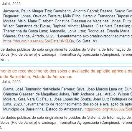
Jul 4, 2023
Jacomine, Paulo Klinger Tito; Cavalcanti, Anionto Cabral; Pessoa, Sergio Cos
Regueira; Lopes, Osvaldo Ferreira; Mélo Filho, Heraclio Fernandes Raposo 
Moraes; Melo, Marie Elisabeth Christine Claessen de Magalhẽs; Johas, Ruth 
Wilson Sant'Anna de; Bloise, Raphael Minotti; Moreira, Gisa Nara Castellini; 
Therezinha da Costa Lima; Antonello, Loiva Lizia; Rodrigues, Evanda Maria;
Chaves; Stange, Alfredo, 2023, "Levantamento exploratório-reconhecimento 
https://doi.org/10.60502/SoilData/3NKLQ6
, SoilData, V1
de dados públicos do solo originalmente obtidos do Sistema de Informação de S
Solos (Rio de Janeiro) e Embrapa Informática Agropecuária (Campinas), refere
men...
mento de reconhecimento dos solos e avaliação da aptidão agrícola da
io de Barreirinha, Estado do Amazonas
Jul 4, 2023
Gama, José Raimundo Natividade Ferreira; Silva, João Marcos Lima da; Duri
Christine Claessen de Magalhẽs; Johas, Ruth Andrade Leal; Araújo, Wilson S
Moreira, Gisa Nara C.; Paula, José Lopes de; Souza, João Luiz Rodrigues de;
Lima, 2023, "Levantamento de reconhecimento dos solos e avaliação da apti
Município de Barreirinha, Estado do Amazonas",
https://doi.org/10.60502/So
de dados públicos do solo originalmente obtidos do Sistema de Informação de S
Solos (Rio de Janeiro) e Embrapa Informática Agropecuária (Campinas), ref
...