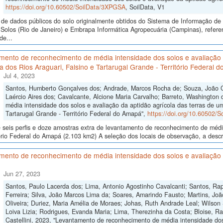
https://doi.org/10.60502/SoilData/3XPGSA
, SoilData, V1
de dados públicos do solo originalmente obtidos do Sistema de Informação de S
Solos (Rio de Janeiro) e Embrapa Informática Agropecuária (Campinas), refe
de...
mento de reconhecimento de média intensidade dos solos e avaliação 
ia dos Rios Araguari, Falsino e Tartarugal Grande - Território Federal 
Jul 4, 2023
Santos, Humberto Gonçalves dos; Andrade, Marcos Rocha de; Souza, João Cri
Laércio Aires dos; Cavalcante, Alcione Maria Carvalho; Barreto, Washington
média intensidade dos solos e avaliação da aptidão agrícola das terras de um
Tartarugal Grande - Território Federal do Amapá",
https://doi.org/10.60502/
seis perfis e doze amostras extra de levantamento de reconhecimento de médi
ório Federal do Amapá (2.103 km2) A seleção dos locais de observação, a descr
ento de reconhecimento de média intensidade dos solos e avaliação d
Jun 27, 2023
Santos, Paulo Lacerda dos; Lima, Antonio Agostinho Cavalcanti; Santos, R
Ferreira; Silva, João Marcos Lima da; Soares, Amarindo Fausto; Martins, Jo
Oliveira; Duriez, Maria Amélia de Moraes; Johas, Ruth Andrade Leal; Wilson 
Loiva Lizia; Rodrigues, Evanda Maria; Lima, Therezinha da Costa; Bloise, Ra
Castellini, 2023, "Levantamento de reconhecimento de média intensidade dos 