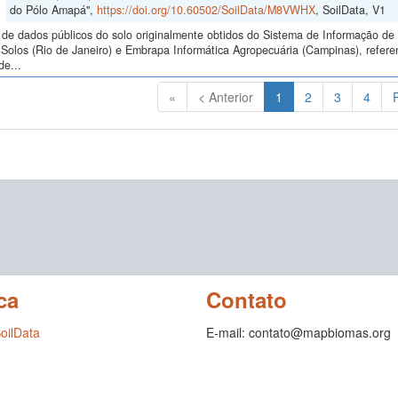
do Pólo Amapá",
https://doi.org/10.60502/SoilData/M8VWHX
, SoilData, V1
de dados públicos do solo originalmente obtidos do Sistema de Informação de S
Solos (Rio de Janeiro) e Embrapa Informática Agropecuária (Campinas), refer
de...
(Atual)
«
< Anterior
1
2
3
4
ca
Contato
SoilData
E-mail: contato@mapbiomas.org