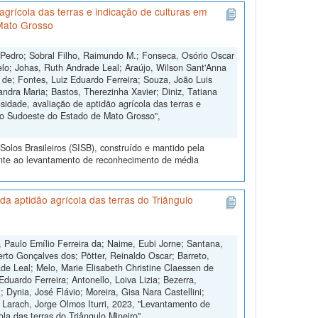
grícola das terras e indicação de culturas em
Mato Grosso
 Pedro; Sobral Filho, Raimundo M.; Fonseca, Osório Oscar
lo; Johas, Ruth Andrade Leal; Araújo, Wilson Sant'Anna
s de; Fontes, Luiz Eduardo Ferreira; Souza, João Luis
andra Maria; Bastos, Therezinha Xavier; Diniz, Tatiana
dade, avaliação de aptidão agrícola das terras e
do Sudoeste do Estado de Mato Grosso",
olos Brasileiros (SISB), construído e mantido pela
ente ao levantamento de reconhecimento de média
a aptidão agrícola das terras do Triângulo
 Paulo Emílio Ferreira da; Naime, Eubi Jorne; Santana,
erto Gonçalves dos; Pötter, Reinaldo Oscar; Barreto,
de Leal; Melo, Marie Elisabeth Christine Claessen de
duardo Ferreira; Antonello, Loiva Lizia; Bezerra,
 Dynia, José Flávio; Moreira, Gisa Nara Castellini;
 Larach, Jorge Olmos Iturri, 2023, "Levantamento de
la das terras do Triângulo Mineiro",