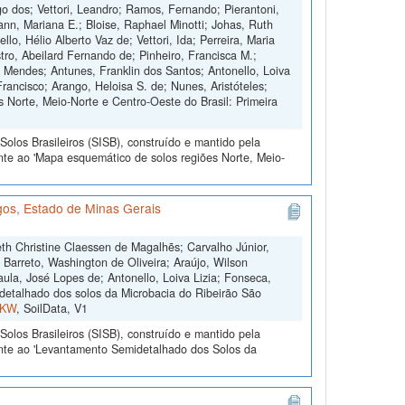
 dos; Vettori, Leandro; Ramos, Fernando; Pierantoni,
nn, Mariana E.; Bloise, Raphael Minotti; Johas, Ruth
o, Hélio Alberto Vaz de; Vettori, Ida; Perreira, Maria
tro, Abeilard Fernando de; Pinheiro, Francisca M.;
o Mendes; Antunes, Franklin dos Santos; Antonello, Loiva
Francisco; Arango, Heloisa S. de; Nunes, Aristóteles;
 Norte, Meio-Norte e Centro-Oeste do Brasil: Primeira
olos Brasileiros (SISB), construído e mantido pela
nte ao 'Mapa esquemático de solos regiões Norte, Meio-
os, Estado de Minas Gerais
th Christine Claessen de Magalhẽs; Carvalho Júnior,
; Barreto, Washington de Oliveira; Araújo, Wilson
ula, José Lopes de; Antonello, Loiva Lizia; Fonseca,
etalhado dos solos da Microbacia do Ribeirão São
FKW
, SoilData, V1
olos Brasileiros (SISB), construído e mantido pela
ente ao 'Levantamento Semidetalhado dos Solos da