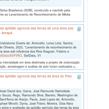
olos Brasileiros (SISB), construído e mantido pela
rente ao Levantamento de Reconhecimento de Média
da aptidão agrícola das terras de uma área sob
do Amapá
stóstomo Duarte de; Antonello, Loiva Lizia; Santos,
 de Oliveira, 2023, "Levantamento de reconhecimento de
a área sob influência dos Rios Araguari, Falsino e
SoilData/E9YVRO
, SoilData, V1
a intensidade em área destinada a projeto de colanização
ição, amostragem e análise de solo foram realizados u...
a aptidão agrícola das terras da área do Pólo
aphael David dos; Gama, José Raimundo Natividade
ão Souza; Rego, Raimundo Silva; Barreto, Washington de
Sant'Anna de Araújo; Paula, José Lopes de; Antonello,
phael Minotti; Dynia, José Flávio; Moreira, Gisa Nara
solos e avaliação da aptidão agrícola das terras da área