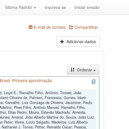
Idioma Padrão
Inscreva-se
Iniciar sessão
E-mail de contato
Compartilhar
Adicionar dados
Ordenar
Brasil: Primeira aproximação
d, Lioyd E.; Ramalho Filho, Antônio; Tomasi, João
otario Oliveira da; Palmieri, Francesco; Gomes, Idarê
ilva; Carvalho, Luiz Gonzaga de Oliveira; Jacomine, Paulo
 Adelino; Pires Filho, Antônio Manoel; Ramalho Filho,
othci, Elias Pedro; Moura, Estevão Machado; Almeida,
Nunes; Amaral, João Alberto Martins do; Souza, João Luiz
s Peter; Vieira, Lúcio Salgado; Medeiros, Luiz Alberto
, Nathaniel J. Torres; Pötter, Reinaldo Oscar; Pessoa,