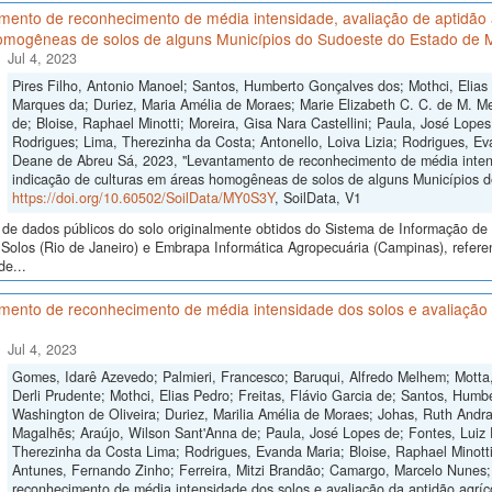
ento de reconhecimento de média intensidade, avaliação de aptidão a
omogêneas de solos de alguns Municípios do Sudoeste do Estado de 
Jul 4, 2023
Pires Filho, Antonio Manoel; Santos, Humberto Gonçalves dos; Mothci, Elias
Marques da; Duriez, Maria Amélia de Moraes; Marie Elizabeth C. C. de M. Me
de; Bloise, Raphael Minotti; Moreira, Gisa Nara Castellini; Paula, José Lope
Rodrigues; Lima, Therezinha da Costa; Antonello, Loiva Lizia; Rodrigues, Ev
Deane de Abreu Sá, 2023, "Levantamento de reconhecimento de média intensi
indicação de culturas em áreas homogêneas de solos de alguns Municípios 
https://doi.org/10.60502/SoilData/MY0S3Y
, SoilData, V1
de dados públicos do solo originalmente obtidos do Sistema de Informação de S
Solos (Rio de Janeiro) e Embrapa Informática Agropecuária (Campinas), refer
de...
ento de reconhecimento de média intensidade dos solos e avaliação d
Jul 4, 2023
Gomes, Idarê Azevedo; Palmieri, Francesco; Baruqui, Alfredo Melhem; Motta,
Derli Prudente; Mothci, Elias Pedro; Freitas, Flávio Garcia de; Santos, Humb
Washington de Oliveira; Duriez, Marilia Amélia de Moraes; Johas, Ruth Andra
Magalhẽs; Araújo, Wilson Sant'Anna de; Paula, José Lopes de; Fontes, Luiz E
Therezinha da Costa Lima; Rodrigues, Evanda Maria; Bloise, Raphael Minotti;
Antunes, Fernando Zinho; Ferreira, Mitzi Brandão; Camargo, Marcelo Nunes;
reconhecimento de média intensidade dos solos e avaliação da aptidão agríco