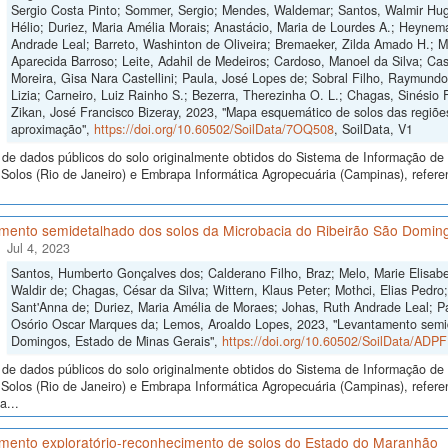
Sergio Costa Pinto; Sommer, Sergio; Mendes, Waldemar; Santos, Walmir Hugo
Hélio; Duriez, Maria Amélia Morais; Anastácio, Maria de Lourdes A.; Heynema
Andrade Leal; Barreto, Washinton de Oliveira; Bremaeker, Zilda Amado H.; Mell
Aparecida Barroso; Leite, Adahil de Medeiros; Cardoso, Manoel da Silva; Cas
Moreira, Gisa Nara Castellini; Paula, José Lopes de; Sobral Filho, Raymund
Lizia; Carneiro, Luiz Rainho S.; Bezerra, Therezinha O. L.; Chagas, Sinésio 
Zikan, José Francisco Bizeray, 2023, "Mapa esquemático de solos das regiões
aproximação",
https://doi.org/10.60502/SoilData/7OQ508
, SoilData, V1
de dados públicos do solo originalmente obtidos do Sistema de Informação de S
olos (Rio de Janeiro) e Embrapa Informática Agropecuária (Campinas), refere
mento semidetalhado dos solos da Microbacia do Ribeirão São Doming
Jul 4, 2023
Santos, Humberto Gonçalves dos; Calderano Filho, Braz; Melo, Marie Elisabe
Waldir de; Chagas, César da Silva; Wittern, Klaus Peter; Mothci, Elias Pedro
Sant'Anna de; Duriez, Maria Amélia de Moraes; Johas, Ruth Andrade Leal; Pa
Osório Oscar Marques da; Lemos, Aroaldo Lopes, 2023, "Levantamento semid
Domingos, Estado de Minas Gerais",
https://doi.org/10.60502/SoilData/ADP
de dados públicos do solo originalmente obtidos do Sistema de Informação de S
Solos (Rio de Janeiro) e Embrapa Informática Agropecuária (Campinas), refer
a...
mento exploratório-reconhecimento de solos do Estado do Maranhão