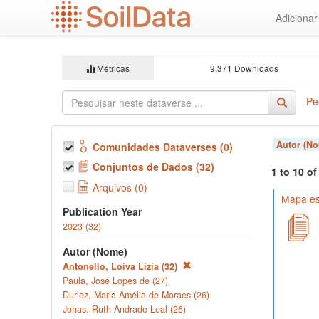
Ir
Adiciona
para
o
conteúdo
principal
Métricas
9,371 Downloads
Pe
Autor (N
Comunidades Dataverses (0)
Conjuntos de Dados (32)
1 to 10 o
Arquivos (0)
Mapa es
Publication Year
2023 (32)
Autor (Nome)
Antonello, Loiva Lizia (32)
Paula, José Lopes de (27)
Duriez, Maria Amélia de Moraes (26)
Johas, Ruth Andrade Leal (26)