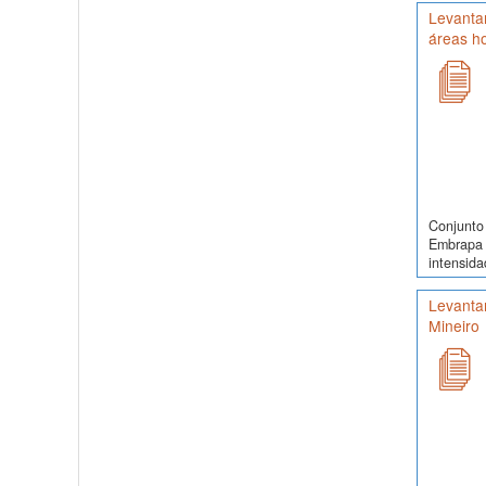
Levantam
áreas h
Conjunto 
Embrapa 
intensida
Levantam
Mineiro