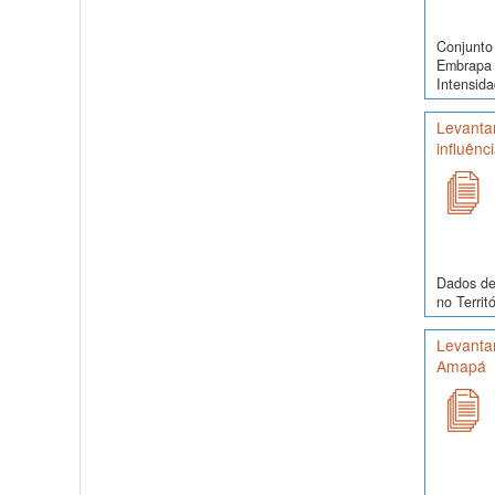
Conjunto 
Embrapa 
Intensida
Levanta
influênc
Dados de 
no Territ
Levantam
Amapá