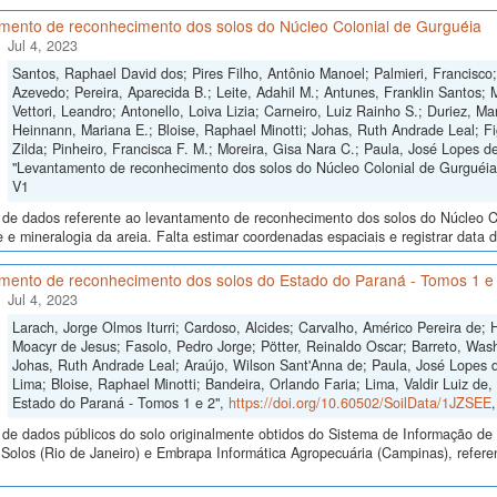
mento de reconhecimento dos solos do Núcleo Colonial de Gurguéia
Jul 4, 2023
Santos, Raphael David dos; Pires Filho, Antônio Manoel; Palmieri, Francis
Azevedo; Pereira, Aparecida B.; Leite, Adahil M.; Antunes, Franklin Santos; Me
Vettori, Leandro; Antonello, Loiva Lizia; Carneiro, Luiz Rainho S.; Duriez, M
Heinnann, Mariana E.; Bloise, Raphael Minotti; Johas, Ruth Andrade Leal; Fi
Zilda; Pinheiro, Francisca F. M.; Moreira, Gisa Nara C.; Paula, José Lopes d
"Levantamento de reconhecimento dos solos do Núcleo Colonial de Gurguéia
V1
 de dados referente ao levantamento de reconhecimento dos solos do Núcleo Co
de e mineralogia da areia. Falta estimar coordenadas espaciais e registrar data d
mento de reconhecimento dos solos do Estado do Paraná - Tomos 1 e
Jul 4, 2023
Larach, Jorge Olmos Iturri; Cardoso, Alcides; Carvalho, Américo Pereira de;
Moacyr de Jesus; Fasolo, Pedro Jorge; Pötter, Reinaldo Oscar; Barreto, Wash
Johas, Ruth Andrade Leal; Araújo, Wilson Sant'Anna de; Paula, José Lopes de
Lima; Bloise, Raphael Minotti; Bandeira, Orlando Faria; Lima, Valdir Luiz d
Estado do Paraná - Tomos 1 e 2",
https://doi.org/10.60502/SoilData/1JZSEE
de dados públicos do solo originalmente obtidos do Sistema de Informação de S
Solos (Rio de Janeiro) e Embrapa Informática Agropecuária (Campinas), refer