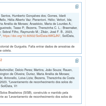
co; Santos, Humberto Gonçalves dos; Gomes, Idarê
llo, Hélia Alberto Vaz; Pierantoni, Hélio; Vettori, Ida;
aria Amélia de Moraes; Anastécio, Maria de Lourdes A.;
gueiredo, Tasso P.; Bezerra, Therezinha C. L.; Braemaker,
e; Sobral Filho, Raymundo M.; Zikán, José F. B., 2023,
",
https://doi.org/10.60502/SoilData/8WQJN7
, SoilData,
lonial de Gurguéia. Falta entrar dados de amostras de
e coleta.
 2
 Hochmüller, Delcio Peres; Martins, João Souza; Rauen,
ington de Oliveira; Duriez, Maria Amélia de Moraes;
; Antonello, Loiva Lizia; Bezerra, Therezinha da Costa
e, 2023, "Levantamento de reconhecimento dos solos do
, SoilData, V1
olos Brasileiros (SISB), construído e mantido pela
ente ao 'Levantamento de reconhecimento dos solos do