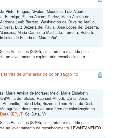
ta Pinto; Brugos, Nivaldo; Medeiros, Luiz Alberto
de; Formiga, Rheno Amaro; Duriez, Maria Amélia de
Andrade Leal; Barreto, Washington de Oliveira; Araújo,
Oliveira, Luiz Bezerra de; Paula, José Lopes de; Bezerra,
 Menezes, Maria Carmelita Machado; Ferreira, Roberto
de solos do Estado do Maranhão",
olos Brasileiros (SISB), construído e mantido pela
nte ao levantamento exploratório-reconhecimento
s terras de uma área de colonização no
ez, Maria Amélia de Moraes; Melo, Marie Elisabeth
ant'Anna de; Bloise, Raphael Minotti; Dynia, José;
 Antonello, Loiva Lizia; Bezerra, Therezinha da Costa
dão agrícola das terras de uma área de colonização no
ilData/KEPJJT
, SoilData, V1
olos Brasileiros (SISB), construído e mantido pela
erente ao levantamento de reconhecimento 'LEVANTAMENTO