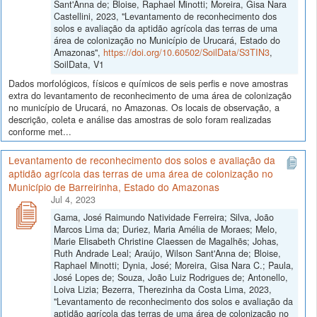
Sant'Anna de; Bloise, Raphael Minotti; Moreira, Gisa Nara
Castellini, 2023, "Levantamento de reconhecimento dos
solos e avaliação da aptidão agrícola das terras de uma
área de colonização no Município de Urucará, Estado do
Amazonas",
https://doi.org/10.60502/SoilData/S3TIN3
,
SoilData, V1
Dados morfológicos, físicos e químicos de seis perfis e nove amostras
extra do levantamento de reconhecimento de uma área de colonização
no município de Urucará, no Amazonas. Os locais de observação, a
descrição, coleta e análise das amostras de solo foram realizadas
conforme met...
Levantamento de reconhecimento dos solos e avaliação da
aptidão agrícola das terras de uma área de colonização no
Município de Barreirinha, Estado do Amazonas
Jul 4, 2023
Gama, José Raimundo Natividade Ferreira; Silva, João
Marcos Lima da; Duriez, Maria Amélia de Moraes; Melo,
Marie Elisabeth Christine Claessen de Magalhẽs; Johas,
Ruth Andrade Leal; Araújo, Wilson Sant'Anna de; Bloise,
Raphael Minotti; Dynia, José; Moreira, Gisa Nara C.; Paula,
José Lopes de; Souza, João Luiz Rodrigues de; Antonello,
Loiva Lizia; Bezerra, Therezinha da Costa Lima, 2023,
"Levantamento de reconhecimento dos solos e avaliação da
aptidão agrícola das terras de uma área de colonização no