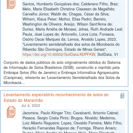
Santos, Humberto Gonçalves dos; Calderano Filho, Braz;
Melo, Marie Elisabeth Christine Claessen de Magalhẽs;
Carvalho Júnior, Waldir de; Chagas, César da Silva;
Wittern, Klaus Peter; Mothci, Elias Pedro; Barreto,
Washington de Oliveira; Araújo, Wilson Sant'Anna de;
Duriez, Maria Amélia de Moraes; Johas, Ruth Andrade Leal;
Paula, José Lopes de; Antonello, Loiva Lizia; Fonseca,
Osório Oscar Marques da; Lemos, Aroaldo Lopes, 2023,
"Levantamento semidetalhado dos solos da Microbacia do
Ribeirão São Domingos, Estado de Minas Gerais",
https://doi.org/10.60502/SoilData/ADPFKW
, SoilData, V1
Conjunto de dados públicos do solo originalmente obtidos do Sistema
de Informação de Solos Brasileiros (SISB), construído e mantido pela
Embrapa Solos (Rio de Janeiro) e Embrapa Informática Agropecuária
(Campinas), referente ao 'Levantamento Semidetalhado dos Solos da
Microbacia...
Levantamento exploratório-reconhecimento de solos do
Estado do Maranhão
Jul 4, 2023
Jacomine, Paulo Klinger Tito; Cavalcanti, Anionto Cabral;
Pessoa, Sergio Costa Pinto; Brugos, Nivaldo; Medeiros,
Luiz Alberto Regueira; Lopes, Osvaldo Ferreira; Mélo Filho,
Heraclio Fernandes Raposo de; Formiga, Rheno Amaro;
Duriez, Maria Amélia de Moraes; Melo, Marie Elisabeth