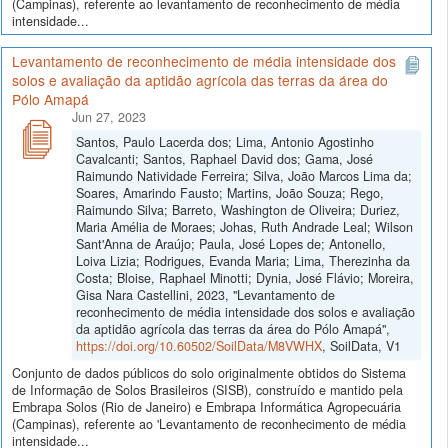
(Campinas), referente ao levantamento de reconhecimento de média
intensidade...
Levantamento de reconhecimento de média intensidade dos
solos e avaliação da aptidão agrícola das terras da área do
Pólo Amapá
Jun 27, 2023
Santos, Paulo Lacerda dos; Lima, Antonio Agostinho
Cavalcanti; Santos, Raphael David dos; Gama, José
Raimundo Natividade Ferreira; Silva, João Marcos Lima da;
Soares, Amarindo Fausto; Martins, João Souza; Rego,
Raimundo Silva; Barreto, Washington de Oliveira; Duriez,
Maria Amélia de Moraes; Johas, Ruth Andrade Leal; Wilson
Sant'Anna de Araújo; Paula, José Lopes de; Antonello,
Loiva Lizia; Rodrigues, Evanda Maria; Lima, Therezinha da
Costa; Bloise, Raphael Minotti; Dynia, José Flávio; Moreira,
Gisa Nara Castellini, 2023, "Levantamento de
reconhecimento de média intensidade dos solos e avaliação
da aptidão agrícola das terras da área do Pólo Amapá",
https://doi.org/10.60502/SoilData/M8VWHX
, SoilData, V1
Conjunto de dados públicos do solo originalmente obtidos do Sistema
de Informação de Solos Brasileiros (SISB), construído e mantido pela
Embrapa Solos (Rio de Janeiro) e Embrapa Informática Agropecuária
(Campinas), referente ao 'Levantamento de reconhecimento de média
intensidade...