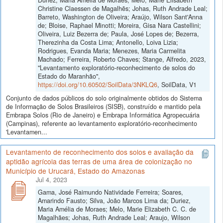
Christine Claessen de Magalhẽs; Johas, Ruth Andrade Leal;
Barreto, Washington de Oliveira; Araújo, Wilson Sant'Anna
de; Bloise, Raphael Minotti; Moreira, Gisa Nara Castellini;
Oliveira, Luiz Bezerra de; Paula, José Lopes de; Bezerra,
Therezinha da Costa Lima; Antonello, Loiva Lizia;
Rodrigues, Evanda Maria; Menezes, Maria Carmelita
Machado; Ferreira, Roberto Chaves; Stange, Alfredo, 2023,
"Levantamento exploratório-reconhecimento de solos do
Estado do Maranhão",
https://doi.org/10.60502/SoilData/3NKLQ6
, SoilData, V1
Conjunto de dados públicos do solo originalmente obtidos do Sistema
de Informação de Solos Brasileiros (SISB), construído e mantido pela
Embrapa Solos (Rio de Janeiro) e Embrapa Informática Agropecuária
(Campinas), referente ao levantamento exploratório-reconhecimento
'Levantamen...
Levantamento de reconhecimento dos solos e avaliação da
aptidão agrícola das terras de uma área de colonização no
Município de Urucará, Estado do Amazonas
Jul 4, 2023
Gama, José Raimundo Natividade Ferreira; Soares,
Amarindo Fausto; Silva, João Marcos Lima da; Duriez,
Maria Amélia de Moraes; Melo, Marie Elizabeth C. C. de
Magalhães; Johas, Ruth Andrade Leal; Araujo, Wilson