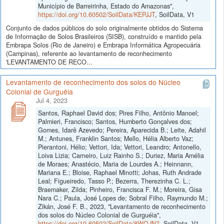
Município de Barreirinha, Estado do Amazonas",
https://doi.org/10.60502/SoilData/KEPJJT
, SoilData, V1
Conjunto de dados públicos do solo originalmente obtidos do Sistema
de Informação de Solos Brasileiros (SISB), construído e mantido pela
Embrapa Solos (Rio de Janeiro) e Embrapa Informática Agropecuária
(Campinas), referente ao levantamento de reconhecimento
'LEVANTAMENTO DE RECO...
Levantamento de reconhecimento dos solos do Núcleo
Colonial de Gurguéia
Jul 4, 2023
Santos, Raphael David dos; Pires Filho, Antônio Manoel;
Palmieri, Francisco; Santos, Humberto Gonçalves dos;
Gomes, Idarê Azevedo; Pereira, Aparecida B.; Leite, Adahil
M.; Antunes, Franklin Santos; Mello, Hélia Alberto Vaz;
Pierantoni, Hélio; Vettori, Ida; Vettori, Leandro; Antonello,
Loiva Lizia; Carneiro, Luiz Rainho S.; Duriez, Maria Amélia
de Moraes; Anastécio, Maria de Lourdes A.; Heinnann,
Mariana E.; Bloise, Raphael Minotti; Johas, Ruth Andrade
Leal; Figueiredo, Tasso P.; Bezerra, Therezinha C. L.;
Braemaker, Zilda; Pinheiro, Francisca F. M.; Moreira, Gisa
Nara C.; Paula, José Lopes de; Sobral Filho, Raymundo M.;
Zikán, José F. B., 2023, "Levantamento de reconhecimento
dos solos do Núcleo Colonial de Gurguéia",
https://doi.org/10.60502/SoilData/8WQJN7
, SoilData, V1