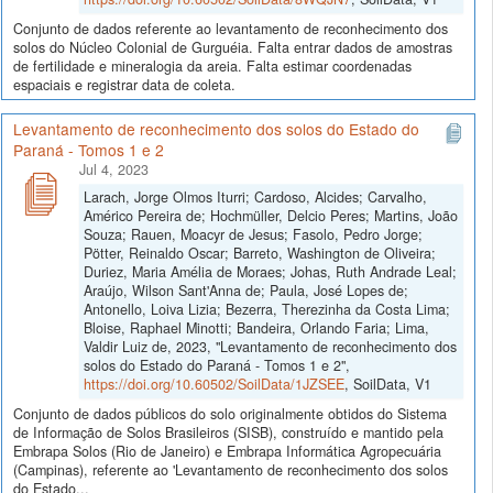
Conjunto de dados referente ao levantamento de reconhecimento dos
solos do Núcleo Colonial de Gurguéia. Falta entrar dados de amostras
de fertilidade e mineralogia da areia. Falta estimar coordenadas
espaciais e registrar data de coleta.
Levantamento de reconhecimento dos solos do Estado do
Paraná - Tomos 1 e 2
Jul 4, 2023
Larach, Jorge Olmos Iturri; Cardoso, Alcides; Carvalho,
Américo Pereira de; Hochmüller, Delcio Peres; Martins, João
Souza; Rauen, Moacyr de Jesus; Fasolo, Pedro Jorge;
Pötter, Reinaldo Oscar; Barreto, Washington de Oliveira;
Duriez, Maria Amélia de Moraes; Johas, Ruth Andrade Leal;
Araújo, Wilson Sant'Anna de; Paula, José Lopes de;
Antonello, Loiva Lizia; Bezerra, Therezinha da Costa Lima;
Bloise, Raphael Minotti; Bandeira, Orlando Faria; Lima,
Valdir Luiz de, 2023, "Levantamento de reconhecimento dos
solos do Estado do Paraná - Tomos 1 e 2",
https://doi.org/10.60502/SoilData/1JZSEE
, SoilData, V1
Conjunto de dados públicos do solo originalmente obtidos do Sistema
de Informação de Solos Brasileiros (SISB), construído e mantido pela
Embrapa Solos (Rio de Janeiro) e Embrapa Informática Agropecuária
(Campinas), referente ao 'Levantamento de reconhecimento dos solos
do Estado...