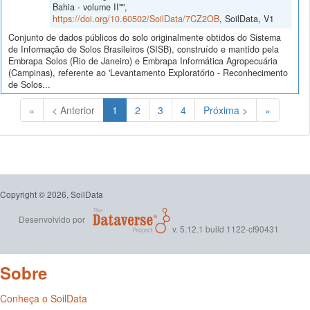
Bahia - volume II"",
https://doi.org/10.60502/SoilData/7CZ2OB
, SoilData, V1
Conjunto de dados públicos do solo originalmente obtidos do Sistema
de Informação de Solos Brasileiros (SISB), construído e mantido pela
Embrapa Solos (Rio de Janeiro) e Embrapa Informática Agropecuária
(Campinas), referente ao 'Levantamento Exploratório - Reconhecimento
de Solos...
(Atual)
«
< Anterior
1
2
3
4
Próxima >
»
Copyright © 2026, SoilData
Desenvolvido por
v. 5.12.1 build 1122-cf90431
Sobre
Conheça o SoilData