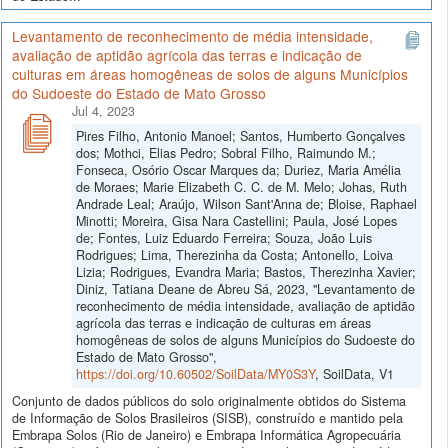
Levantamento de reconhecimento de média intensidade,
avaliação de aptidão agrícola das terras e indicação de
culturas em áreas homogêneas de solos de alguns Municípios
do Sudoeste do Estado de Mato Grosso
Jul 4, 2023
Pires Filho, Antonio Manoel; Santos, Humberto Gonçalves
dos; Mothci, Elias Pedro; Sobral Filho, Raimundo M.;
Fonseca, Osório Oscar Marques da; Duriez, Maria Amélia
de Moraes; Marie Elizabeth C. C. de M. Melo; Johas, Ruth
Andrade Leal; Araújo, Wilson Sant'Anna de; Bloise, Raphael
Minotti; Moreira, Gisa Nara Castellini; Paula, José Lopes
de; Fontes, Luiz Eduardo Ferreira; Souza, João Luis
Rodrigues; Lima, Therezinha da Costa; Antonello, Loiva
Lizia; Rodrigues, Evandra Maria; Bastos, Therezinha Xavier;
Diniz, Tatiana Deane de Abreu Sá, 2023, "Levantamento de
reconhecimento de média intensidade, avaliação de aptidão
agrícola das terras e indicação de culturas em áreas
homogêneas de solos de alguns Municípios do Sudoeste do
Estado de Mato Grosso",
https://doi.org/10.60502/SoilData/MY0S3Y
, SoilData, V1
Conjunto de dados públicos do solo originalmente obtidos do Sistema
de Informação de Solos Brasileiros (SISB), construído e mantido pela
Embrapa Solos (Rio de Janeiro) e Embrapa Informática Agropecuária