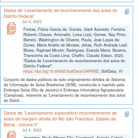
Dados de 'Levantamento de reconhecimento dos solos do
Distrito Federal'
Jul 4, 2023
Freitas, Flávio Garcia de; Gomes, Idarê Azevedo; Ferreira,
Roberto Chaves; Antonello, Loiva Lizia; Gomes, Ney Pinto;
Barreto, Washington de Oliveira; Paula, José Lopes de;
Duriez, Maria Amélia de Moraes; Johas, Ruth Andrade Leal;
Bloise, Raphael Minotti; Rodrigues, Evanda Maria; Bezerra,
Therezinha da Costa Lima; Chaffin, Claudio Edson, 2023,
"Dados de 'Levantamento de reconhecimento dos solos do
Distrito Federal'",
https://doi.org/10.60502/SoilData/OAPKMD
, SoilData, V1
Conjunto de dados públicos do solo originalmente obtidos do Sistema
de Informação de Solos Brasileiros (SISB), construído e mantido pela
Embrapa Solos (Rio de Janeiro) e Embrapa Informática Agropecuária
(Campinas), referente ao 'Levantamento de reconhecimento dos solos
do Distrit...
Dados de "Levantamento exploratório-reconhecimento de
solos da margem direita do Rio São Francisco. Estado da
Bahia - volume II"
Jul 4, 2023
Jacomine, Paulo Klinger Tito; Cavalcanti, Anionto Cabral;