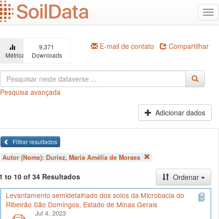
Ir
Alt
para
na
o
conteúdo
principal
E-mail de contato
Compartilhar
9,371
Métricas
Downloads
Pesquisa avançada
Adicionar dados
Filtrar resultados
Autor (Nome):
Duriez, Maria Amélia de Moraes
1 to 10 of 34 Resultados
Ordenar
Levantamento semidetalhado dos solos da Microbacia do
Ribeirão São Domingos, Estado de Minas Gerais
Jul 4, 2023