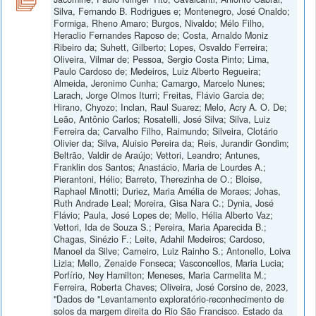
Silva, Fernando B. Rodrigues e; Montenegro, José Onaldo;
Formiga, Rheno Amaro; Burgos, Nivaldo; Mélo Filho,
Heraclio Fernandes Raposo de; Costa, Arnaldo Moniz
Ribeiro da; Suhett, Gilberto; Lopes, Osvaldo Ferreira;
Oliveira, Vilmar de; Pessoa, Sergio Costa Pinto; Lima,
Paulo Cardoso de; Medeiros, Luiz Alberto Regueira;
Almeida, Jeronimo Cunha; Camargo, Marcelo Nunes;
Larach, Jorge Olmos Iturri; Freitas, Flávio Garcia de;
Hirano, Chyozo; Inclan, Raul Suarez; Melo, Acry A. O. De;
Leão, Antônio Carlos; Rosatelli, José Silva; Silva, Luiz
Ferreira da; Carvalho Filho, Raimundo; Silveira, Clotário
Olivier da; Silva, Aluisio Pereira da; Reis, Jurandir Gondim;
Beltrão, Valdir de Araújo; Vettori, Leandro; Antunes,
Franklin dos Santos; Anastácio, Maria de Lourdes A.;
Pierantoni, Hélio; Barreto, Therezinha de O.; Bloise,
Raphael Minotti; Duriez, Maria Amélia de Moraes; Johas,
Ruth Andrade Leal; Moreira, Gisa Nara C.; Dynia, José
Flávio; Paula, José Lopes de; Mello, Hélia Alberto Vaz;
Vettori, Ida de Souza S.; Pereira, Maria Aparecida B.;
Chagas, Sinézio F.; Leite, Adahil Medeiros; Cardoso,
Manoel da Silve; Carneiro, Luiz Rainho S.; Antonello, Loiva
Lizia; Mello, Zenaide Fonseca; Vasconcellos, Maria Lucia;
Porfírio, Ney Hamilton; Meneses, Maria Carmelita M.;
Ferreira, Roberta Chaves; Oliveira, José Corsino de, 2023,
"Dados de "Levantamento exploratório-reconhecimento de
solos da margem direita do Rio São Francisco. Estado da