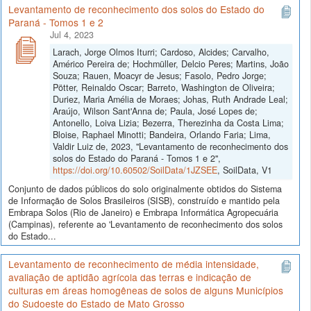
Levantamento de reconhecimento dos solos do Estado do
Paraná - Tomos 1 e 2
Jul 4, 2023
Larach, Jorge Olmos Iturri; Cardoso, Alcides; Carvalho,
Américo Pereira de; Hochmüller, Delcio Peres; Martins, João
Souza; Rauen, Moacyr de Jesus; Fasolo, Pedro Jorge;
Pötter, Reinaldo Oscar; Barreto, Washington de Oliveira;
Duriez, Maria Amélia de Moraes; Johas, Ruth Andrade Leal;
Araújo, Wilson Sant'Anna de; Paula, José Lopes de;
Antonello, Loiva Lizia; Bezerra, Therezinha da Costa Lima;
Bloise, Raphael Minotti; Bandeira, Orlando Faria; Lima,
Valdir Luiz de, 2023, "Levantamento de reconhecimento dos
solos do Estado do Paraná - Tomos 1 e 2",
https://doi.org/10.60502/SoilData/1JZSEE
, SoilData, V1
Conjunto de dados públicos do solo originalmente obtidos do Sistema
de Informação de Solos Brasileiros (SISB), construído e mantido pela
Embrapa Solos (Rio de Janeiro) e Embrapa Informática Agropecuária
(Campinas), referente ao 'Levantamento de reconhecimento dos solos
do Estado...
Levantamento de reconhecimento de média intensidade,
avaliação de aptidão agrícola das terras e indicação de
culturas em áreas homogêneas de solos de alguns Municípios
do Sudoeste do Estado de Mato Grosso