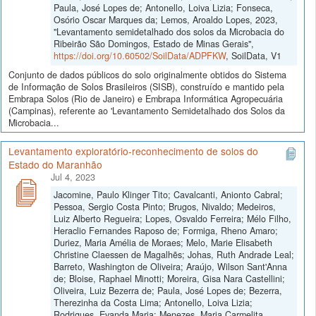
Paula, José Lopes de; Antonello, Loiva Lizia; Fonseca,
Osório Oscar Marques da; Lemos, Aroaldo Lopes, 2023,
"Levantamento semidetalhado dos solos da Microbacia do
Ribeirão São Domingos, Estado de Minas Gerais",
https://doi.org/10.60502/SoilData/ADPFKW
, SoilData, V1
Conjunto de dados públicos do solo originalmente obtidos do Sistema
de Informação de Solos Brasileiros (SISB), construído e mantido pela
Embrapa Solos (Rio de Janeiro) e Embrapa Informática Agropecuária
(Campinas), referente ao 'Levantamento Semidetalhado dos Solos da
Microbacia...
Levantamento exploratório-reconhecimento de solos do
Estado do Maranhão
Jul 4, 2023
Jacomine, Paulo Klinger Tito; Cavalcanti, Anionto Cabral;
Pessoa, Sergio Costa Pinto; Brugos, Nivaldo; Medeiros,
Luiz Alberto Regueira; Lopes, Osvaldo Ferreira; Mélo Filho,
Heraclio Fernandes Raposo de; Formiga, Rheno Amaro;
Duriez, Maria Amélia de Moraes; Melo, Marie Elisabeth
Christine Claessen de Magalhẽs; Johas, Ruth Andrade Leal;
Barreto, Washington de Oliveira; Araújo, Wilson Sant'Anna
de; Bloise, Raphael Minotti; Moreira, Gisa Nara Castellini;
Oliveira, Luiz Bezerra de; Paula, José Lopes de; Bezerra,
Therezinha da Costa Lima; Antonello, Loiva Lizia;
Rodrigues, Evanda Maria; Menezes, Maria Carmelita