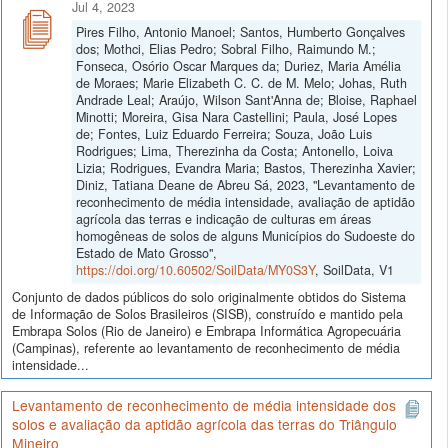
Jul 4, 2023
Pires Filho, Antonio Manoel; Santos, Humberto Gonçalves
dos; Mothci, Elias Pedro; Sobral Filho, Raimundo M.;
Fonseca, Osório Oscar Marques da; Duriez, Maria Amélia
de Moraes; Marie Elizabeth C. C. de M. Melo; Johas, Ruth
Andrade Leal; Araújo, Wilson Sant'Anna de; Bloise, Raphael
Minotti; Moreira, Gisa Nara Castellini; Paula, José Lopes
de; Fontes, Luiz Eduardo Ferreira; Souza, João Luis
Rodrigues; Lima, Therezinha da Costa; Antonello, Loiva
Lizia; Rodrigues, Evandra Maria; Bastos, Therezinha Xavier;
Diniz, Tatiana Deane de Abreu Sá, 2023, "Levantamento de
reconhecimento de média intensidade, avaliação de aptidão
agrícola das terras e indicação de culturas em áreas
homogêneas de solos de alguns Municípios do Sudoeste do
Estado de Mato Grosso",
https://doi.org/10.60502/SoilData/MY0S3Y
, SoilData, V1
Conjunto de dados públicos do solo originalmente obtidos do Sistema
de Informação de Solos Brasileiros (SISB), construído e mantido pela
Embrapa Solos (Rio de Janeiro) e Embrapa Informática Agropecuária
(Campinas), referente ao levantamento de reconhecimento de média
intensidade...
Levantamento de reconhecimento de média intensidade dos
solos e avaliação da aptidão agrícola das terras do Triângulo
Mineiro