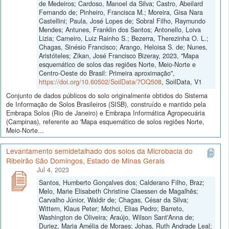
de Medeiros; Cardoso, Manoel da Silva; Castro, Abeilard
Fernando de; Pinheiro, Francisca M.; Moreira, Gisa Nara
Castellini; Paula, José Lopes de; Sobral Filho, Raymundo
Mendes; Antunes, Franklin dos Santos; Antonello, Loiva
Lizia; Carneiro, Luiz Rainho S.; Bezerra, Therezinha O. L.;
Chagas, Sinésio Francisco; Arango, Heloisa S. de; Nunes,
Aristóteles; Zikan, José Francisco Bizeray, 2023, "Mapa
esquemático de solos das regiões Norte, Meio-Norte e
Centro-Oeste do Brasil: Primeira aproximação",
https://doi.org/10.60502/SoilData/7OQ508
, SoilData, V1
Conjunto de dados públicos do solo originalmente obtidos do Sistema
de Informação de Solos Brasileiros (SISB), construído e mantido pela
Embrapa Solos (Rio de Janeiro) e Embrapa Informática Agropecuária
(Campinas), referente ao 'Mapa esquemático de solos regiões Norte,
Meio-Norte...
Levantamento semidetalhado dos solos da Microbacia do
Ribeirão São Domingos, Estado de Minas Gerais
Jul 4, 2023
Santos, Humberto Gonçalves dos; Calderano Filho, Braz;
Melo, Marie Elisabeth Christine Claessen de Magalhẽs;
Carvalho Júnior, Waldir de; Chagas, César da Silva;
Wittern, Klaus Peter; Mothci, Elias Pedro; Barreto,
Washington de Oliveira; Araújo, Wilson Sant'Anna de;
Duriez, Maria Amélia de Moraes; Johas, Ruth Andrade Leal;