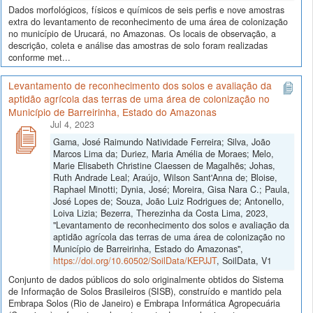
Dados morfológicos, físicos e químicos de seis perfis e nove amostras
extra do levantamento de reconhecimento de uma área de colonização
no município de Urucará, no Amazonas. Os locais de observação, a
descrição, coleta e análise das amostras de solo foram realizadas
conforme met...
Levantamento de reconhecimento dos solos e avaliação da
aptidão agrícola das terras de uma área de colonização no
Município de Barreirinha, Estado do Amazonas
Jul 4, 2023
Gama, José Raimundo Natividade Ferreira; Silva, João
Marcos Lima da; Duriez, Maria Amélia de Moraes; Melo,
Marie Elisabeth Christine Claessen de Magalhẽs; Johas,
Ruth Andrade Leal; Araújo, Wilson Sant'Anna de; Bloise,
Raphael Minotti; Dynia, José; Moreira, Gisa Nara C.; Paula,
José Lopes de; Souza, João Luiz Rodrigues de; Antonello,
Loiva Lizia; Bezerra, Therezinha da Costa Lima, 2023,
"Levantamento de reconhecimento dos solos e avaliação da
aptidão agrícola das terras de uma área de colonização no
Município de Barreirinha, Estado do Amazonas",
https://doi.org/10.60502/SoilData/KEPJJT
, SoilData, V1
Conjunto de dados públicos do solo originalmente obtidos do Sistema
de Informação de Solos Brasileiros (SISB), construído e mantido pela
Embrapa Solos (Rio de Janeiro) e Embrapa Informática Agropecuária