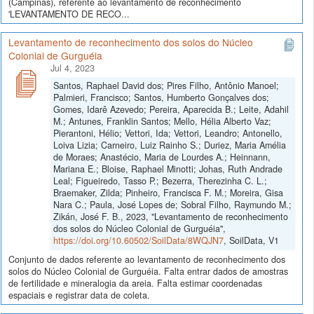
(Campinas), referente ao levantamento de reconhecimento
'LEVANTAMENTO DE RECO...
Levantamento de reconhecimento dos solos do Núcleo
Colonial de Gurguéia
Jul 4, 2023
Santos, Raphael David dos; Pires Filho, Antônio Manoel;
Palmieri, Francisco; Santos, Humberto Gonçalves dos;
Gomes, Idarê Azevedo; Pereira, Aparecida B.; Leite, Adahil
M.; Antunes, Franklin Santos; Mello, Hélia Alberto Vaz;
Pierantoni, Hélio; Vettori, Ida; Vettori, Leandro; Antonello,
Loiva Lizia; Carneiro, Luiz Rainho S.; Duriez, Maria Amélia
de Moraes; Anastécio, Maria de Lourdes A.; Heinnann,
Mariana E.; Bloise, Raphael Minotti; Johas, Ruth Andrade
Leal; Figueiredo, Tasso P.; Bezerra, Therezinha C. L.;
Braemaker, Zilda; Pinheiro, Francisca F. M.; Moreira, Gisa
Nara C.; Paula, José Lopes de; Sobral Filho, Raymundo M.;
Zikán, José F. B., 2023, "Levantamento de reconhecimento
dos solos do Núcleo Colonial de Gurguéia",
https://doi.org/10.60502/SoilData/8WQJN7
, SoilData, V1
Conjunto de dados referente ao levantamento de reconhecimento dos
solos do Núcleo Colonial de Gurguéia. Falta entrar dados de amostras
de fertilidade e mineralogia da areia. Falta estimar coordenadas
espaciais e registrar data de coleta.