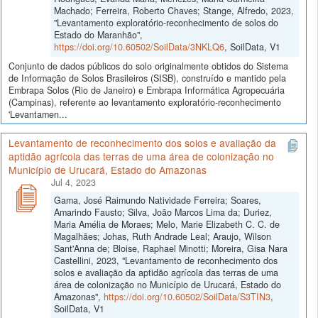
Machado; Ferreira, Roberto Chaves; Stange, Alfredo, 2023,
"Levantamento exploratório-reconhecimento de solos do
Estado do Maranhão",
https://doi.org/10.60502/SoilData/3NKLQ6
, SoilData, V1
Conjunto de dados públicos do solo originalmente obtidos do Sistema
de Informação de Solos Brasileiros (SISB), construído e mantido pela
Embrapa Solos (Rio de Janeiro) e Embrapa Informática Agropecuária
(Campinas), referente ao levantamento exploratório-reconhecimento
'Levantamen...
Levantamento de reconhecimento dos solos e avaliação da
aptidão agrícola das terras de uma área de colonização no
Município de Urucará, Estado do Amazonas
Jul 4, 2023
Gama, José Raimundo Natividade Ferreira; Soares,
Amarindo Fausto; Silva, João Marcos Lima da; Duriez,
Maria Amélia de Moraes; Melo, Marie Elizabeth C. C. de
Magalhães; Johas, Ruth Andrade Leal; Araujo, Wilson
Sant'Anna de; Bloise, Raphael Minotti; Moreira, Gisa Nara
Castellini, 2023, "Levantamento de reconhecimento dos
solos e avaliação da aptidão agrícola das terras de uma
área de colonização no Município de Urucará, Estado do
Amazonas",
https://doi.org/10.60502/SoilData/S3TIN3
,
SoilData, V1