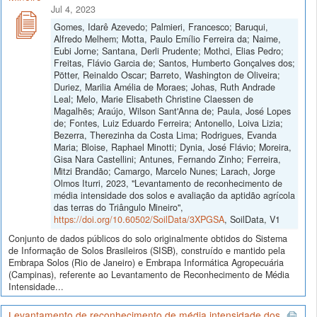
Jul 4, 2023
Gomes, Idarê Azevedo; Palmieri, Francesco; Baruqui,
Alfredo Melhem; Motta, Paulo Emílio Ferreira da; Naime,
Eubi Jorne; Santana, Derli Prudente; Mothci, Elias Pedro;
Freitas, Flávio Garcia de; Santos, Humberto Gonçalves dos;
Pötter, Reinaldo Oscar; Barreto, Washington de Oliveira;
Duriez, Marilia Amélia de Moraes; Johas, Ruth Andrade
Leal; Melo, Marie Elisabeth Christine Claessen de
Magalhẽs; Araújo, Wilson Sant'Anna de; Paula, José Lopes
de; Fontes, Luiz Eduardo Ferreira; Antonello, Loiva Lizia;
Bezerra, Therezinha da Costa Lima; Rodrigues, Evanda
Maria; Bloise, Raphael Minotti; Dynia, José Flávio; Moreira,
Gisa Nara Castellini; Antunes, Fernando Zinho; Ferreira,
Mitzi Brandão; Camargo, Marcelo Nunes; Larach, Jorge
Olmos Iturri, 2023, "Levantamento de reconhecimento de
média intensidade dos solos e avaliação da aptidão agrícola
das terras do Triângulo Mineiro",
https://doi.org/10.60502/SoilData/3XPGSA
, SoilData, V1
Conjunto de dados públicos do solo originalmente obtidos do Sistema
de Informação de Solos Brasileiros (SISB), construído e mantido pela
Embrapa Solos (Rio de Janeiro) e Embrapa Informática Agropecuária
(Campinas), referente ao Levantamento de Reconhecimento de Média
Intensidade...
Levantamento de reconhecimento de média intensidade dos