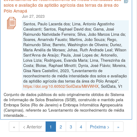
solos e avaliação da aptidão agrícola das terras da área do
Pólo Amapá
Jun 27, 2023
Santos, Paulo Lacerda dos; Lima, Antonio Agostinho
Cavalcanti; Santos, Raphael David dos; Gama, José
Raimundo Natividade Ferreira; Silva, João Marcos Lima da;
Soares, Amarindo Fausto; Martins, João Souza; Rego,
Raimundo Silva; Barreto, Washington de Oliveira; Duriez,
Maria Amélia de Moraes; Johas, Ruth Andrade Leal; Wilson
Sant'Anna de Araújo; Paula, José Lopes de; Antonello,
Loiva Lizia; Rodrigues, Evanda Maria; Lima, Therezinha da
Costa; Bloise, Raphael Minotti; Dynia, José Flávio; Moreira,
Gisa Nara Castellini, 2023, "Levantamento de
reconhecimento de média intensidade dos solos e avaliação
da aptidão agrícola das terras da área do Pólo Amapá",
https://doi.org/10.60502/SoilData/M8VWHX
, SoilData, V1
Conjunto de dados públicos do solo originalmente obtidos do Sistema
de Informação de Solos Brasileiros (SISB), construído e mantido pela
Embrapa Solos (Rio de Janeiro) e Embrapa Informática Agropecuária
(Campinas), referente ao 'Levantamento de reconhecimento de média
intensidade...
(Atual)
«
< Anterior
1
2
3
4
Próxima >
»