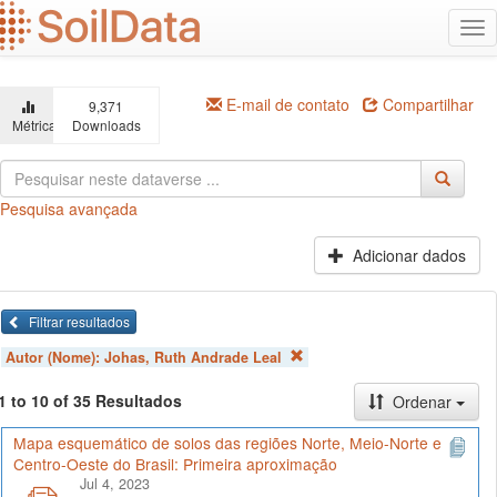
Ir
Alt
para
na
o
conteúdo
principal
E-mail de contato
Compartilhar
9,371
Métricas
Downloads
Pesquisa avançada
Adicionar dados
Filtrar resultados
Autor (Nome):
Johas, Ruth Andrade Leal
1 to 10 of 35 Resultados
Ordenar
Mapa esquemático de solos das regiões Norte, Meio-Norte e
Centro-Oeste do Brasil: Primeira aproximação
Jul 4, 2023