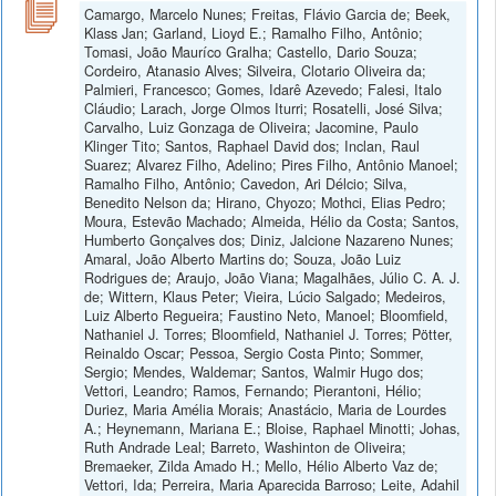
Camargo, Marcelo Nunes; Freitas, Flávio Garcia de; Beek,
Klass Jan; Garland, Lioyd E.; Ramalho Filho, Antônio;
Tomasi, João Mauríco Gralha; Castello, Dario Souza;
Cordeiro, Atanasio Alves; Silveira, Clotario Oliveira da;
Palmieri, Francesco; Gomes, Idarê Azevedo; Falesi, Italo
Cláudio; Larach, Jorge Olmos Iturri; Rosatelli, José Silva;
Carvalho, Luiz Gonzaga de Oliveira; Jacomine, Paulo
Klinger Tito; Santos, Raphael David dos; Inclan, Raul
Suarez; Alvarez Filho, Adelino; Pires Filho, Antônio Manoel;
Ramalho Filho, Antônio; Cavedon, Ari Délcio; Silva,
Benedito Nelson da; Hirano, Chyozo; Mothci, Elias Pedro;
Moura, Estevão Machado; Almeida, Hélio da Costa; Santos,
Humberto Gonçalves dos; Diniz, Jalcione Nazareno Nunes;
Amaral, João Alberto Martins do; Souza, João Luiz
Rodrigues de; Araujo, João Viana; Magalhães, Júlio C. A. J.
de; Wittern, Klaus Peter; Vieira, Lúcio Salgado; Medeiros,
Luiz Alberto Regueira; Faustino Neto, Manoel; Bloomfield,
Nathaniel J. Torres; Bloomfield, Nathaniel J. Torres; Pötter,
Reinaldo Oscar; Pessoa, Sergio Costa Pinto; Sommer,
Sergio; Mendes, Waldemar; Santos, Walmir Hugo dos;
Vettori, Leandro; Ramos, Fernando; Pierantoni, Hélio;
Duriez, Maria Amélia Morais; Anastácio, Maria de Lourdes
A.; Heynemann, Mariana E.; Bloise, Raphael Minotti; Johas,
Ruth Andrade Leal; Barreto, Washinton de Oliveira;
Bremaeker, Zilda Amado H.; Mello, Hélio Alberto Vaz de;
Vettori, Ida; Perreira, Maria Aparecida Barroso; Leite, Adahil