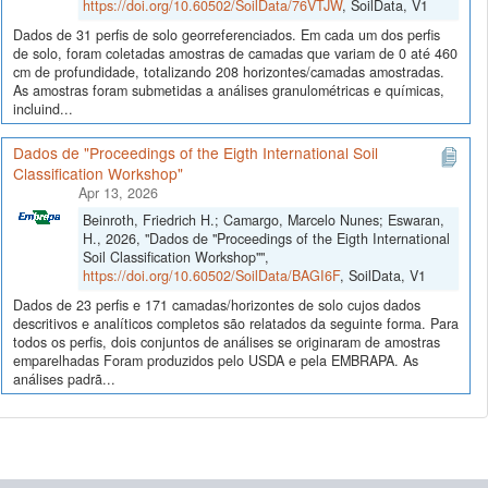
https://doi.org/10.60502/SoilData/76VTJW
, SoilData, V1
Dados de 31 perfis de solo georreferenciados. Em cada um dos perfis
de solo, foram coletadas amostras de camadas que variam de 0 até 460
cm de profundidade, totalizando 208 horizontes/camadas amostradas.
As amostras foram submetidas a análises granulométricas e químicas,
incluind...
Dados de "Proceedings of the Eigth International Soil
Classification Workshop"
Apr 13, 2026
Beinroth, Friedrich H.; Camargo, Marcelo Nunes; Eswaran,
H., 2026, "Dados de "Proceedings of the Eigth International
Soil Classification Workshop"",
https://doi.org/10.60502/SoilData/BAGI6F
, SoilData, V1
Dados de 23 perfis e 171 camadas/horizontes de solo cujos dados
descritivos e analíticos completos são relatados da seguinte forma. Para
todos os perfis, dois conjuntos de análises se originaram de amostras
emparelhadas Foram produzidos pelo USDA e pela EMBRAPA. As
análises padrã...