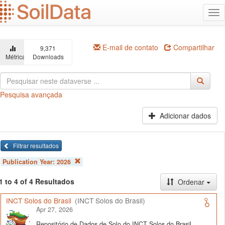
Ir
Alt
para
na
o
conteúdo
principal
E-mail de contato
Compartilhar
9,371
Métricas
Downloads
Pesquisa avançada
Adicionar dados
Filtrar resultados
Publication Year:
2026
1 to 4 of 4 Resultados
Ordenar
INCT Solos do Brasil
(INCT Solos do Brasil)
Apr 27, 2026
Repositório de Dados de Solo do INCT Solos do Brasil