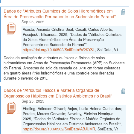
Dados de "Atributos Químicos de Solos Hidromórficos em
Área de Preservação Permanente no Sudoeste do Paraná"
Sep 25, 2025
Acosta, Amanda Cristina Beal; Casali, Carlos Alberto;
Pocojeski, Elisandra, 2025, "Dados de "Atributos Químicos
de Solos Hidromórficos em Área de Preservação
Permanente no Sudoeste do Paraná"",
https://doi.org/10.60502/SoilData/W2KYSL
, SoilData, V1
Dados da avaliação de atributos químicos e físicos de solos
hidromórficos em Áreas de Preservação Permanente (APP) no Sudoeste
do Paraná. Amostras de solo da camada de 0-10 cm foram coletadas
em quatro áreas (três hidromórficas e uma controle bem drenada)
durante o inverno de 201...
Dados de "Atributos Físicos e Matéria Orgânica de
Organossolos Háplicos em Distintos Ambientes no Brasil"
Sep 25, 2025
Ebeling, Adierson Gilvani; Anjos, Lucia Helena Cunha dos;
Pereira, Marcos Gervasio; Novotny, Etelvino Henrique,
2025, "Dados de "Atributos Físicos e Matéria Orgânica de
Organossolos Háplicos em Distintos Ambientes no Brasil"",
https://doi.org/10.60502/SoilData/ABJUMR
, SoilData, V1