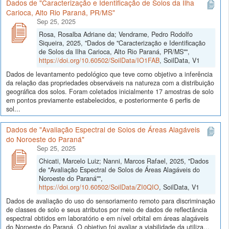
Dados de "Caracterização e Identificação de Solos da Ilha
Carioca, Alto Rio Paraná, PR/MS"
Sep 25, 2025
Rosa, Rosalba Adriane da; Vendrame, Pedro Rodolfo
Siqueira, 2025, "Dados de "Caracterização e Identificação
de Solos da Ilha Carioca, Alto Rio Paraná, PR/MS"",
https://doi.org/10.60502/SoilData/IO1FAB
, SoilData, V1
Dados de levantamento pedológico que teve como objetivo a inferência
da relação das propriedades observáveis na natureza com a distribuição
geográfica dos solos. Foram coletados inicialmente 17 amostras de solo
em pontos previamente estabelecidos, e posteriormente 6 perfis de
sol...
Dados de "Avaliação Espectral de Solos de Áreas Alagáveis
do Noroeste do Paraná"
Sep 25, 2025
Chicati, Marcelo Luiz; Nanni, Marcos Rafael, 2025, "Dados
de "Avaliação Espectral de Solos de Áreas Alagáveis do
Noroeste do Paraná"",
https://doi.org/10.60502/SoilData/ZI0QIO
, SoilData, V1
Dados de avaliação do uso do sensoriamento remoto para discriminação
de classes de solo e seus atributos por meio de dados de reflectância
espectral obtidos em laboratório e em nível orbital em áreas alagáveis
do Noroeste do Paraná. O objetivo foi avaliar a viabilidade da utiliza...