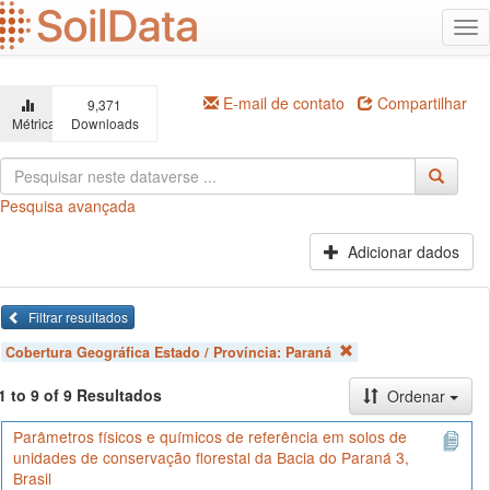
Ir
Alt
para
na
o
conteúdo
principal
E-mail de contato
Compartilhar
9,371
Métricas
Downloads
Pesquisa avançada
Adicionar dados
Filtrar resultados
Cobertura Geográfica Estado / Província:
Paraná
1 to 9 of 9 Resultados
Ordenar
Parâmetros físicos e químicos de referência em solos de
unidades de conservação florestal da Bacia do Paraná 3,
Brasil