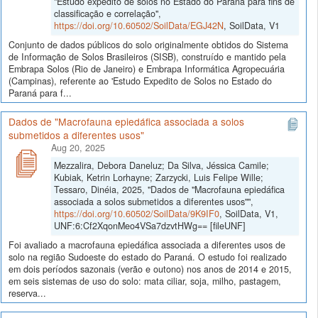
"Estudo expedito de solos no Estado do Paraná para fins de
classificação e correlação",
https://doi.org/10.60502/SoilData/EGJ42N
, SoilData, V1
Conjunto de dados públicos do solo originalmente obtidos do Sistema
de Informação de Solos Brasileiros (SISB), construído e mantido pela
Embrapa Solos (Rio de Janeiro) e Embrapa Informática Agropecuária
(Campinas), referente ao 'Estudo Expedito de Solos no Estado do
Paraná para f...
Dados de "Macrofauna epiedáfica associada a solos
submetidos a diferentes usos"
Aug 20, 2025
Mezzalira, Debora Daneluz; Da Silva, Jéssica Camile;
Kubiak, Ketrin Lorhayne; Zarzycki, Luis Felipe Wille;
Tessaro, Dinéia, 2025, "Dados de "Macrofauna epiedáfica
associada a solos submetidos a diferentes usos"",
https://doi.org/10.60502/SoilData/9K9IF0
, SoilData, V1,
UNF:6:Cf2XqonMeo4VSa7dzvtHWg== [fileUNF]
Foi avaliado a macrofauna epiedáfica associada a diferentes usos de
solo na região Sudoeste do estado do Paraná. O estudo foi realizado
em dois períodos sazonais (verão e outono) nos anos de 2014 e 2015,
em seis sistemas de uso do solo: mata ciliar, soja, milho, pastagem,
reserva...