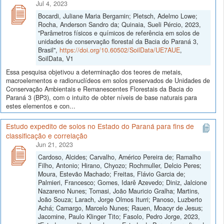
Jul 4, 2023
Bocardi, Juliane Maria Bergamin; Pletsch, Adelmo Lowe;
Rocha, Anderson Sandro da; Quinaia, Sueli Pércio, 2023,
"Parâmetros físicos e químicos de referência em solos de
unidades de conservação florestal da Bacia do Paraná 3,
Brasil",
https://doi.org/10.60502/SoilData/UE7AUE
,
SoilData, V1
Essa pesquisa objetivou a determinação dos teores de metais,
macroelementos e radionuclídeos em solos preservados de Unidades de
Conservação Ambientais e Remanescentes Florestais da Bacia do
Paraná 3 (BP3), com o intuito de obter níveis de base naturais para
estes elementos e con...
Estudo expedito de solos no Estado do Paraná para fins de
classificação e correlação
Jun 21, 2023
Cardoso, Alcides; Carvalho, Américo Pereira de; Ramalho
Filho, Antonio; Hirano, Chyozo; Rochmuller, Delcio Peres;
Moura, Estevão Machado; Freitas, Flávio Garcia de;
Palmieri, Francesco; Gomes, Idarê Azevedo; Diniz, Jalcione
Nazareno Nunes; Tomasi, João Mauricio Gralha; Martins,
João Souza; Larach, Jorge Olmos Iturri; Panoso, Luzberto
Achá; Camargo, Marcelo Nunes; Rauen, Moacyr de Jesus;
Jacomine, Paulo Klinger Tito; Fasolo, Pedro Jorge, 2023,