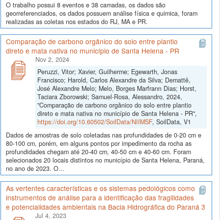
O trabalho possui 8 eventos e 38 camadas, os dados são
georreferenciados, os dados possuem análise física e quimica, foram
realizadas as coletas nos estados do RJ, MA e PR.
Comparação de carbono orgânico do solo entre plantio
direto e mata nativa no município de Santa Helena - PR
Nov 2, 2024
Peruzzi, Vitor; Xavier, Guilherme; Egewarth, Jonas
Francisco; Harold, Carlos Alexandre da Silva; Demattê,
José Alexandre Melo; Melo, Borges Marfrann Dias; Horst,
Taciara Zborowski; Samuel-Rosa, Alessandro, 2024,
"Comparação de carbono orgânico do solo entre plantio
direto e mata nativa no município de Santa Helena - PR",
https://doi.org/10.60502/SoilData/NIIMSF
, SoilData, V1
Dados de amostras de solo coletadas nas profundidades de 0-20 cm e
80-100 cm, porém, em alguns pontos por impedimento da rocha as
profundidades chegam até 20-40 cm, 40-50 cm e 40-60 cm. Foram
selecionados 20 locais distintos no município de Santa Helena, Paraná,
no ano de 2023. O...
As vertentes características e os sistemas pedológicos como
instrumentos de análise para a identificação das fragilidades
e potencialidades ambientais na Bacia Hidrográfica do Paraná 3
Jul 4, 2023