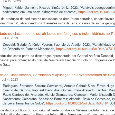
Jun 27, 2023
Miguel, Pablo; Dalmolin, Ricardo Simão Diniz, 2023, "Variáveis pedogeoquími
sedimentos em uma bacia hidrográfica de encosta",
https://doi.org/10.6050
 de produção de sedimentos analisadas na área foram estradas, canais fluviais 
como “malha”, abrangendo os diferentes usos da terra, classes de solo e geolo
idade de classes de solos, atributos morfológicos e físico-hídricos no 
Jul 4, 2023
Deobald, Gabriel Antônio; Pedron, Fabrício de Araújo, 2023, "Variabilidade de 
no Rebordo do Planalto Meridional",
https://doi.org/10.60502/SoilData/WBY
oduzidos como parte da dissertação apresentada por Gabriel Antônio Deobald, 
o parcial para obtenção do grau de Mestre em Ciência do Solo no Programa de
e Sa...
ão de Classificação, Correlação e Aplicação de Levantamentos de Sol
Jul 4, 2023
Rodrigues, Fernando Barreto; Cavalcanti, Antonio Cabral; Silva, Flávio Hugo 
Coelho de; Santos, Raphael David dos; Gomes, Idarê Azevedo; Santos, Mauro
Paulo Cardoso de; Andrade, Aluísio Granato de; Claesson, Marie Elisabeth Cr
Nascimento; Calderano, Sebastião Barreiros; Almeida, Brivaldo Gomes de, 20
de Levantamentos de Solos",
https://doi.org/10.60502/SoilData/RVABHV
, Soi
de dados públicos do solo originalmente obtidos do Sistema de Informação de S
olos (Rio de Janeiro) e Embrapa Informática Agropecuária (Campinas), referen