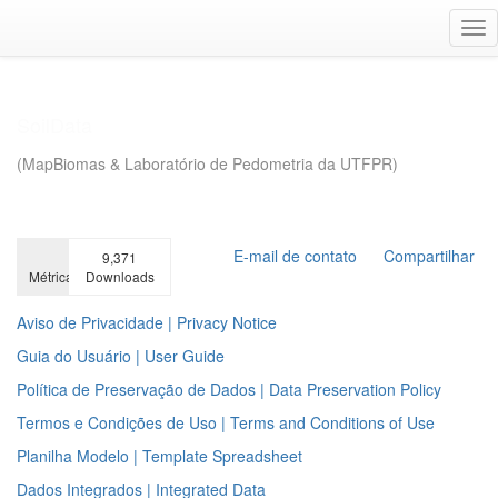
Ir
Alt
para
na
o
conteúdo
principal
E-mail de contato
Compartilhar
9,371
Métricas
Downloads
Aviso de Privacidade | Privacy Notice
Guia do Usuário | User Guide
Política de Preservação de Dados | Data Preservation Policy
Termos e Condições de Uso | Terms and Conditions of Use
Planilha Modelo | Template Spreadsheet
Dados Integrados | Integrated Data
Pesquisa avançada
Adicionar dados