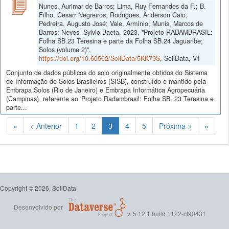
Nunes, Aurimar de Barros; Lima, Ruy Fernandes da F.; B.
Filho, Cesarr Negreiros; Rodrigues, Anderson Caio;
Pedreira, Augusto José; Vale, Armínio; Munis, Marcos de
Barros; Neves, Sylvio Baeta, 2023, "Projeto RADAMBRASIL:
Folha SB.23 Teresina e parte da Folha SB.24 Jaguaribe;
Solos (volume 2)",
https://doi.org/10.60502/SoilData/5KK79S
, SoilData, V1
Conjunto de dados públicos do solo originalmente obtidos do Sistema
de Informação de Solos Brasileiros (SISB), construído e mantido pela
Embrapa Solos (Rio de Janeiro) e Embrapa Informática Agropecuária
(Campinas), referente ao 'Projeto Radambrasil: Folha SB. 23 Teresina e
parte...
(Atual)
«
< Anterior
1
2
3
4
5
Próxima >
»
Copyright © 2026, SoilData
Desenvolvido por
v. 5.12.1 build 1122-cf90431