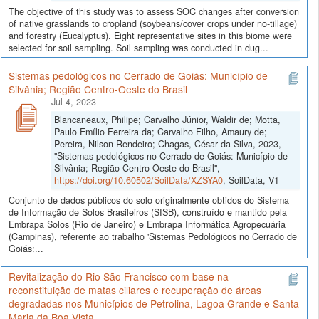
The objective of this study was to assess SOC changes after conversion
of native grasslands to cropland (soybeans/cover crops under no-tillage)
and forestry (Eucalyptus). Eight representative sites in this biome were
selected for soil sampling. Soil sampling was conducted in dug...
Sistemas pedológicos no Cerrado de Goiás: Município de
Silvânia; Região Centro-Oeste do Brasil
Jul 4, 2023
Blancaneaux, Philipe; Carvalho Júnior, Waldir de; Motta,
Paulo Emílio Ferreira da; Carvalho Filho, Amaury de;
Pereira, Nilson Rendeiro; Chagas, César da Silva, 2023,
"Sistemas pedológicos no Cerrado de Goiás: Município de
Silvânia; Região Centro-Oeste do Brasil",
https://doi.org/10.60502/SoilData/XZSYA0
, SoilData, V1
Conjunto de dados públicos do solo originalmente obtidos do Sistema
de Informação de Solos Brasileiros (SISB), construído e mantido pela
Embrapa Solos (Rio de Janeiro) e Embrapa Informática Agropecuária
(Campinas), referente ao trabalho 'Sistemas Pedológicos no Cerrado de
Goiás:...
Revitalização do Rio São Francisco com base na
reconstituição de matas ciliares e recuperação de áreas
degradadas nos Municípios de Petrolina, Lagoa Grande e Santa
Maria da Boa Vista