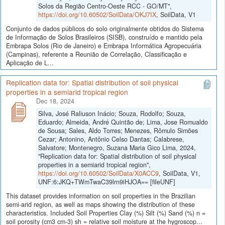
Solos da Região Centro-Oeste RCC - GO/MT",
https://doi.org/10.60502/SoilData/OKJ7IX
, SoilData, V1
Conjunto de dados públicos do solo originalmente obtidos do Sistema
de Informação de Solos Brasileiros (SISB), construído e mantido pela
Embrapa Solos (Rio de Janeiro) e Embrapa Informática Agropecuária
(Campinas), referente a Reunião de Correlação, Classificação e
Aplicação de L...
Replication data for: Spatial distribution of soil physical
properties in a semiarid tropical region
Dec 18, 2024
Silva, José Raliuson Inácio; Souza, Rodolfo; Souza,
Eduardo; Almeida, André Quintão de; Lima, Jose Romualdo
de Sousa; Sales, Aldo Torres; Menezes, Rômulo Simões
Cezar; Antonino, Antônio Celso Dantas; Calabrese,
Salvatore; Montenegro, Suzana Maria Gico Lima, 2024,
"Replication data for: Spatial distribution of soil physical
properties in a semiarid tropical region",
https://doi.org/10.60502/SoilData/X0ACC9
, SoilData, V1,
UNF:6:JKQ+TWmTwaC39lrn9iHJOA== [fileUNF]
This dataset provides information on soil properties in the Brazilian
semi-arid region, as well as maps showing the distribution of these
characteristics. Included Soil Properties Clay (%) Silt (%) Sand (%) n =
soil porosity (cm3 cm-3) sh = relative soil moisture at the hygroscop...