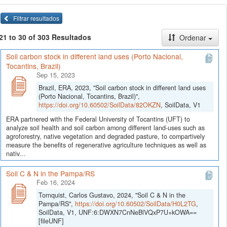
Filtrar resultados
21 to 30 of 303 Resultados
Ordenar
Soil carbon stock in different land uses (Porto Nacional,
Tocantins, Brazil)
Sep 15, 2023
Brazil, ERA, 2023, "Soil carbon stock in different land uses
(Porto Nacional, Tocantins, Brazil)",
https://doi.org/10.60502/SoilData/82OKZN
, SoilData, V1
ERA partnered with the Federal University of Tocantins (UFT) to
analyze soil health and soil carbon among different land-uses such as
agroforestry, native vegetation and degraded pasture, to compartively
measure the benefits of regenerative agriculture techniques as well as
nativ...
Soil C & N in the Pampa/RS
Feb 16, 2024
Tornquist, Carlos Gustavo, 2024, "Soil C & N in the
Pampa/RS",
https://doi.org/10.60502/SoilData/H0L2TG
,
SoilData, V1, UNF:6:DWXN7CnNeBlVQxP7U+kOWA==
[fileUNF]