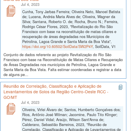
Jul 4, 2023
Cunha, Tony Jarbas Ferreira; Oliveira Neto, Manoel Batista
de; Lucena, Andréa Maria Alves de; Oliveira, Wagner da
Silva; Santana, Roberto O. de; Rocha, Bruno N.; Ferreira,
Rodrigo César Flores, 2023, "Revitalização do Rio São
Francisco com base na reconstituição de matas ciliares e
recuperação de áreas degradadas nos Municípios de
Petrolina, Lagoa Grande e Santa Maria da Boa Vista",
https://doi.org/10.60502/SoilData/SW2P4Y
, SoilData, V1
Conjunto de dados referente ao projeto Revitalização do Rio São
Francisco com base na Reconstituição de Matas Ciliares e Recuperação
de Áreas Degradadas nos municípios de Petrolina, Lagoa Grande e
Santa Maria da Boa Vista. Falta estimar coordenadas e registrar a data
de alguns pe...
Reunião de Correlação, Classificação e Aplicação de
Levantamentos de Solos da Região Centro-Oeste RCC -
GO/MT
Jul 4, 2023
Oliveira, Virlei Álvaro de; Santos, Humberto Gonçalves dos;
Rios, Antônio José Wilman; Jacomine, Paulo Tito Klinger;
Pérez, Daniel Vidal; Araújo, Wilson Sant'Anna de;
Calderano, Sebastião Barreiros, 2023, "Reunião de
Correlação, Classificação e Aplicação de Levantamentos de