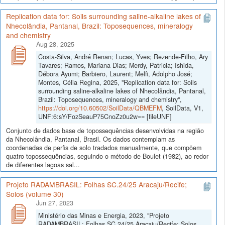
Replication data for: Soils surrounding saline-alkaline lakes of
Nhecolândia, Pantanal, Brazil: Toposequences, mineralogy
and chemistry
Aug 28, 2025
Costa-Silva, André Renan; Lucas, Yves; Rezende-Filho, Ary
Tavares; Ramos, Mariana Dias; Merdy, Patricia; Ishida,
Débora Ayumi; Barbiero, Laurent; Melfi, Adolpho José;
Montes, Célia Regina, 2025, "Replication data for: Soils
surrounding saline-alkaline lakes of Nhecolândia, Pantanal,
Brazil: Toposequences, mineralogy and chemistry",
https://doi.org/10.60502/SoilData/QBMEFM
, SoilData, V1,
UNF:6:sY/FozSeauP75CnoZz0u2w== [fileUNF]
Conjunto de dados base de topossequências desenvolvidas na região
da Nhecolândia, Pantanal, Brasil. Os dados contemplam as
coordenadas de perfis de solo tradados manualmente, que compõem
quatro topossequências, seguindo o método de Boulet (1982), ao redor
de diferentes lagoas sal...
Projeto RADAMBRASIL: Folhas SC.24/25 Aracaju/Recife;
Solos (volume 30)
Jun 27, 2023
Ministério das Minas e Energia, 2023, "Projeto
RADAMBRASIL: Folhas SC.24/25 Aracaju/Recife; Solos