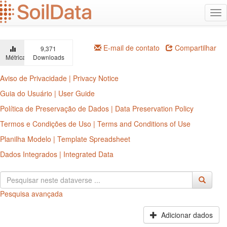
Ir
Alt
para
na
o
conteúdo
principal
E-mail de contato
Compartilhar
9,371
Métricas
Downloads
Aviso de Privacidade | Privacy Notice
Guia do Usuário | User Guide
Política de Preservação de Dados | Data Preservation Policy
Termos e Condições de Uso | Terms and Conditions of Use
Planilha Modelo | Template Spreadsheet
Dados Integrados | Integrated Data
Pesquisa avançada
Adicionar dados