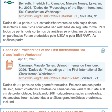
Beinroth, Friedrich H.; Camargo, Marcelo Nunes; Eswaran,
H., 2026, "Dados de "Proceedings of the Eigth International
Soil Classification Workshop"",
https://doi.org/10.60502/SoilData/BAGI6F
, SoilData, V1
Dados de 23 perfis e 171 camadas/horizontes de solo cujos dados
descritivos e analíticos completos são relatados da seguinte forma. Para
todos os perfis, dois conjuntos de análises se originaram de amostras
emparelhadas Foram produzidos pelo USDA e pela EMBRAPA. As
análises padrã...
Dados de "Proceedings of the First International Soil
Classification Workshop"
Apr 13, 2026
Camargo, Marcelo Nunes; Beinroth, Fernando Henrique,
2026, "Dados de "Proceedings of the First International Soil
Classification Workshop"",
https://doi.org/10.60502/SoilData/76VTJW
, SoilData, V1
Dados de 31 perfis de solo georreferenciados. Em cada um dos perfis
de solo, foram coletadas amostras de camadas que variam de 0 até 460
cm de profundidade, totalizando 208 horizontes/camadas amostradas.
As amostras foram submetidas a análises granulométricas e químicas,
incluind...
Dados de "Atributos Físicos e Matéria Orgânica de