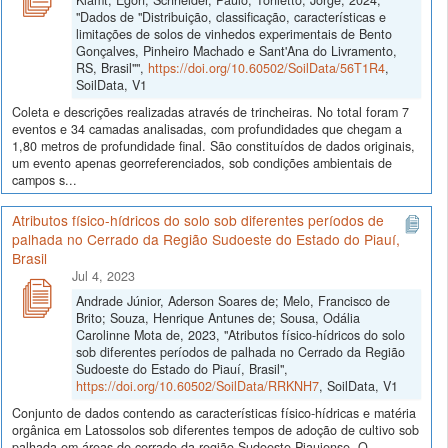
"Dados de "Distribuição, classificação, características e
limitações de solos de vinhedos experimentais de Bento
Gonçalves, Pinheiro Machado e Sant'Ana do Livramento,
RS, Brasil"",
https://doi.org/10.60502/SoilData/56T1R4
,
SoilData, V1
Coleta e descrições realizadas através de trincheiras. No total foram 7
eventos e 34 camadas analisadas, com profundidades que chegam a
1,80 metros de profundidade final. São constituídos de dados originais,
um evento apenas georreferenciados, sob condições ambientais de
campos s...
Atributos físico-hídricos do solo sob diferentes períodos de
palhada no Cerrado da Região Sudoeste do Estado do Piauí,
Brasil
Jul 4, 2023
Andrade Júnior, Aderson Soares de; Melo, Francisco de
Brito; Souza, Henrique Antunes de; Sousa, Odália
Carolinne Mota de, 2023, "Atributos físico-hídricos do solo
sob diferentes períodos de palhada no Cerrado da Região
Sudoeste do Estado do Piauí, Brasil",
https://doi.org/10.60502/SoilData/RRKNH7
, SoilData, V1
Conjunto de dados contendo as características físico-hídricas e matéria
orgânica em Latossolos sob diferentes tempos de adoção de cultivo sob
palhada em áreas de cerrado da região Sudoeste Piauiense. O