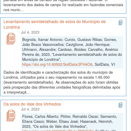
levantamento dos dados de campo foi realizado em fazendas comerciais
nos munic...
Levantamento semidetalhado de solos do Município de
Londrina
Jul 4, 2023
Bognola, Itamar Antonio; Curcio, Gustavo Ribas; Gomes,
João Bosco Vasconcellos; Caviglione, João Henrique;
Uhlmann, Alexandre; Cardoso, Alcides; Carvalho, Américo
Pereira de, 2023, "Levantamento semidetalhado de solos do
Município de Londrina",
https://doi.org/10.60502/SoilData/2FH4O6
, SoilData, V1
Dados de identificação e caracterização dos solos do municipio de
Londrina, utilizados para o seu mapeamento na escala 1:65.000
(levantamento semidetalhado). As observações do solo foram obtidas
pela prospecção das diferentes unidades fisiográficas delimitadas após
a interpretaçã...
Os solos do Vale dos Vinhedos
Jul 4, 2023
Flores, Carlos Alberto; Pötter, Reinaldo Oscar; Sarmento,
Eliana Casco; Weber, Eliseu José; Hasenack, Heinrich,
2023, "Os solos do Vale dos Vinhedos",