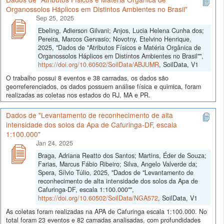
Organossolos Háplicos em Distintos Ambientes no Brasil"
Sep 25, 2025
Ebeling, Adierson Gilvani; Anjos, Lucia Helena Cunha dos;
Pereira, Marcos Gervasio; Novotny, Etelvino Henrique,
2025, "Dados de "Atributos Físicos e Matéria Orgânica de
Organossolos Háplicos em Distintos Ambientes no Brasil"",
https://doi.org/10.60502/SoilData/ABJUMR
, SoilData, V1
O trabalho possui 8 eventos e 38 camadas, os dados são
georreferenciados, os dados possuem análise física e quimica, foram
realizadas as coletas nos estados do RJ, MA e PR.
Dados de "Levantamento de reconhecimento de alta
intensidade dos solos da Apa de Cafuringa-DF, escala
1:100.000"
Jan 24, 2025
Braga, Adriana Reatto dos Santos; Martins, Éder de Souza;
Farias, Marcus Fábio Ribeiro; Silva, Angelo Valverde da;
Spera, Sílvio Túlio, 2025, "Dados de "Levantamento de
reconhecimento de alta intensidade dos solos da Apa de
Cafuringa-DF, escala 1:100.000"",
https://doi.org/10.60502/SoilData/NGA572
, SoilData, V1
As coletas foram realizadas na APA de Cafuringa escala 1:100.000. No
total foram 23 eventos e 82 camadas analisadas, com profundidades