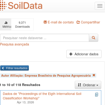
Ir
Alt
para
na
o
conteúdo
principal
E-mail de contato
Compartilhar
9,371
Métricas
Downloads
Pesquisa avançada
Adicionar dados
Filtrar resultados
Autor Afiliação:
Empresa Brasileira de Pesquisa Agropecuária
1 to 10 of 118 Resultados
Ordenar
Dados de "Proceedings of the Eigth International Soil
Classification Workshop"
Apr 13, 2026