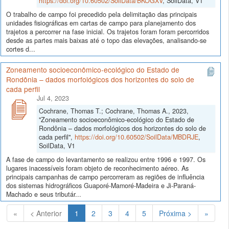
https://doi.org/10.60502/SoilData/BKOGXV
, SoilData, V1
O trabalho de campo foi precedido pela delimitação das principais
unidades fisiográficas em cartas de campo para planejamento dos
trajetos a percorrer na fase inicial. Os trajetos foram foram percorridos
desde as partes mais baixas até o topo das elevações, analisando-se
cortes d...
Zoneamento socioeconômico-ecológico do Estado de
Rondônia – dados morfológicos dos horizontes do solo de
cada perfil
Jul 4, 2023
Cochrane, Thomas T.; Cochrane, Thomas A., 2023,
"Zoneamento socioeconômico-ecológico do Estado de
Rondônia – dados morfológicos dos horizontes do solo de
cada perfil",
https://doi.org/10.60502/SoilData/MBDRJE
,
SoilData, V1
A fase de campo do levantamento se realizou entre 1996 e 1997. Os
lugares inacessíveis foram objeto de reconhecimento aéreo. As
principais campanhas de campo percorreram as regiões de influência
dos sistemas hidrográficos Guaporé-Mamoré-Madeira e Ji-Paraná-
Machado e seus tributár...
(Atual)
«
< Anterior
1
2
3
4
5
Próxima >
»