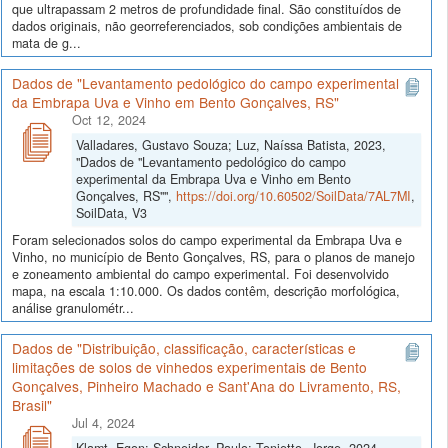
que ultrapassam 2 metros de profundidade final. São constituídos de
dados originais, não georreferenciados, sob condições ambientais de
mata de g...
Dados de "Levantamento pedológico do campo experimental
da Embrapa Uva e Vinho em Bento Gonçalves, RS"
Oct 12, 2024
Valladares, Gustavo Souza; Luz, Naíssa Batista, 2023,
"Dados de "Levantamento pedológico do campo
experimental da Embrapa Uva e Vinho em Bento
Gonçalves, RS"",
https://doi.org/10.60502/SoilData/7AL7MI
,
SoilData, V3
Foram selecionados solos do campo experimental da Embrapa Uva e
Vinho, no município de Bento Gonçalves, RS, para o planos de manejo
e zoneamento ambiental do campo experimental. Foi desenvolvido
mapa, na escala 1:10.000. Os dados contêm, descrição morfológica,
análise granulométr...
Dados de "Distribuição, classificação, características e
limitações de solos de vinhedos experimentais de Bento
Gonçalves, Pinheiro Machado e Sant'Ana do Livramento, RS,
Brasil"
Jul 4, 2024
Klamt, Egon; Schneider, Paulo; Tonietto, Jorge, 2024,