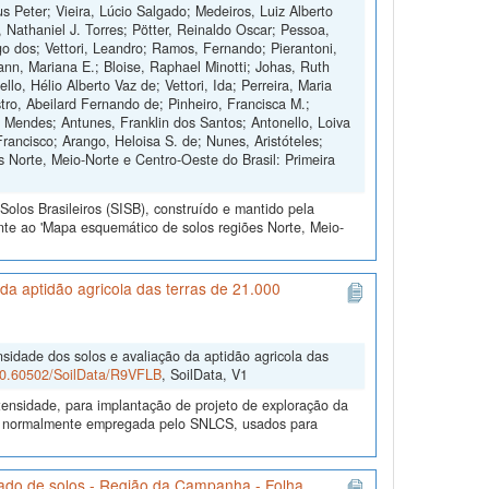
s Peter; Vieira, Lúcio Salgado; Medeiros, Luiz Alberto
, Nathaniel J. Torres; Pötter, Reinaldo Oscar; Pessoa,
 dos; Vettori, Leandro; Ramos, Fernando; Pierantoni,
nn, Mariana E.; Bloise, Raphael Minotti; Johas, Ruth
o, Hélio Alberto Vaz de; Vettori, Ida; Perreira, Maria
tro, Abeilard Fernando de; Pinheiro, Francisca M.;
o Mendes; Antunes, Franklin dos Santos; Antonello, Loiva
Francisco; Arango, Heloisa S. de; Nunes, Aristóteles;
 Norte, Meio-Norte e Centro-Oeste do Brasil: Primeira
olos Brasileiros (SISB), construído e mantido pela
nte ao 'Mapa esquemático de solos regiões Norte, Meio-
a aptidão agricola das terras de 21.000
sidade dos solos e avaliação da aptidão agricola das
/10.60502/SoilData/R9VFLB
, SoilData, V1
ensidade, para implantação de projeto de exploração da
gia normalmente empregada pelo SNLCS, usados para
ado de solos - Região da Campanha - Folha