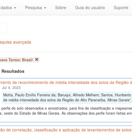
r dados
Pesquisa
Sobre
Guia do usuário
Suporte
squisa avançada
chave Termo:
Brasil
 8 Resultados
mento de reconhecimento de média intensidade dos solos da Região d
Jul 4, 2023
Motta, Paulo Emílio Ferreira da; Baruqui, Alfredo Melhem; Santos, Humbert
de média intensidade dos solos da Região do Alto Paranaíba, Minas Gerais"
perfis do solo observados e amostrados, para fins de classificação e mapeame
, oeste do Estado de Minas Gerais. As observações dos perfis foram feitas em
ão de correlação, classificação e aplicação de levantamentos de sol