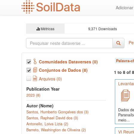
Ir
Adiciona
para
o
conteúdo
principal
Métricas
9,371 Downloads
Pe
Palavra-
Comunidades Dataverses (0)
Conjuntos de Dados (8)
1 to 8 of
Arquivos (0)
Levanta
Publication Year
2023 (8)
Autor (Nome)
Dados de 
Santos, Humberto Gonçalves dos (3)
Paranaíba
Santos, Raphael David dos (3)
meio...
Antonello, Loiva Lizia (2)
Barreto, Washington de Oliveira (2)
VI Reuni