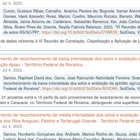
Jul 4, 2023
Curcio, Gustavo Ribas; Carvalho, Américo Pereira de; Bognola, Itamar Anto
Gomes, Iderê Azevedo; Rossi, Marcio; Coelho, Maurício Rizzato; Barreto, Wa
Almeida, Jaime Antonio de; Calderano, Sebastião Barreiros; Ker, João Carlo
Silva, Álvaro Pires da; Giarola, Neyde Fabíola Balarezo, 2023, "VI Reunião d
de solos RS/SC/PR",
https://doi.org/10.60502/SoilData/EYWESY
, SoilData, 
de dados referente à VI Reunião de Correlação, Classificação e Aplicação de 
.
ento de reconhecimento de baixa intensidade dos solos e avaliação da
ção Apiaú - Território Federal de Roraima
Jul 4, 2023
Santos, Raphael David dos; Gama, José Raimundo Natividade Ferreira; Soa
reconhecimento de baixa intensidade dos solos e avaliação da aptidão agrícol
Federal de Roraima",
https://doi.org/10.60502/SoilData/AVVCAR
, SoilData, 
 21 amostras extra e 10 perfis de solo proveninentes de levantamento de reco
sta e Caracarai, no Terrritorio Federal de Roraima, abrangendo uma superficie
mento de reconhecimento de média intensidade dos solos e avaliação 
ia dos Rios Araguari, Falsino e Tartarugal Grande - Território Federal 
Jul 4, 2023
Santos, Humberto Gonçalves dos; Andrade, Marcos Rocha de; Souza, João Cri
Laércio Aires dos; Cavalcante, Alcione Maria Carvalho; Barreto, Washington