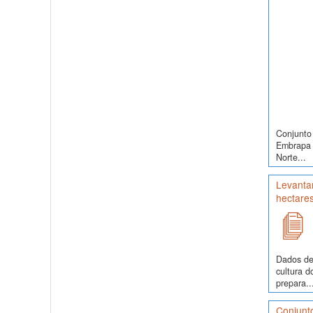
Conjunto 
Embrapa S
Norte...
Levantam
hectare
Dados de
cultura 
prepara..
Conjunt