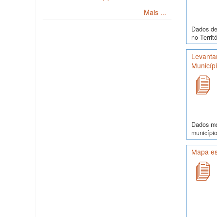
Mais ...
Dados de 
no Territ
Levanta
Municíp
Dados mor
município
Mapa es