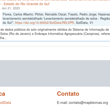
 - Estado do Rio Grande do Sul'
Jun 21, 2023
Flores, Carlos Alberto; Pötter, Reinaldo Oscar; Fasolo, Pedro Jorge; Hasena
levantamento semidetalhado 'Levantamento semidetalhado de solos - Regiã
do Sul'",
https://doi.org/10.60502/SoilData/RELVPR
, SoilData, V1
de dados públicos do solo originalmente obtidos do Sistema de Informação de S
Solos (Rio de Janeiro) e Embrapa Informática Agropecuária (Campinas), refer
ha...
ca
Contato
SoilData
E-mail: contato@mapbiomas.org