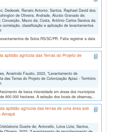
nio; Dedecek, Renato Antonio; Santos, Raphael David dos;
shington de Oliveira; Andrade, Aluísio Granado de;
s; Conceição, Mauro da; Costa, Antônio Carlos Saraiva da;
e correlação, classificação e aplicação de levantamentos
V1
Levantamentos de Solos RS/SC/PR. Falta registrar a data
 aptidão agrícola das Terras do Projeto de
res, Amarindo Fausto, 2023, "Levantamento de
a das Terras do Projeto de Colonização Apiaú - Território
V1
nhecimento de baixa intensidade em áreas dos municipios
 de 600.000 hectares. A seleção dos locais de observaç...
da aptidão agrícola das terras de uma área sob
do Amapá
stóstomo Duarte de; Antonello, Loiva Lizia; Santos,
 de Oliveira, 2023, "Levantamento de reconhecimento de