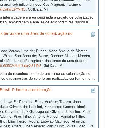
a área sob influência dos Rios Araguari, Falsino e
SoilData/E9YVRO
, SoilData, V1
a intensidade em área destinada a projeto de colanização
ição, amostragem e análise de solo foram realizados u...
s terras de uma área de colonização no
João Marcos Lima da; Duriez, Maria Amélia de Moraes;
 Wilson Sant'Anna de; Bloise, Raphael Minotti; Moreira,
aliação da aptidão agrícola das terras de uma área de
/10.60502/SoilData/S3TIN3
, SoilData, V1
amento de reconhecimento de uma área de colonização no
ise das amostras de solo foram realizadas conforme met...
Brasil: Primeira aproximação
d, Lioyd E.; Ramalho Filho, Antônio; Tomasi, João
otario Oliveira da; Palmieri, Francesco; Gomes, Idarê
ilva; Carvalho, Luiz Gonzaga de Oliveira; Jacomine, Paulo
 Adelino; Pires Filho, Antônio Manoel; Ramalho Filho,
othci, Elias Pedro; Moura, Estevão Machado; Almeida,
Nunes; Amaral, João Alberto Martins do; Souza, João Luiz