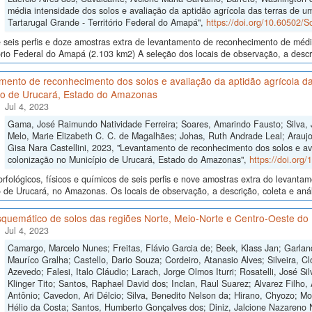
média intensidade dos solos e avaliação da aptidão agrícola das terras de um
Tartarugal Grande - Território Federal do Amapá",
https://doi.org/10.60502/
seis perfis e doze amostras extra de levantamento de reconhecimento de médi
ório Federal do Amapá (2.103 km2) A seleção dos locais de observação, a descr
mento de reconhecimento dos solos e avaliação da aptidão agrícola da
io de Urucará, Estado do Amazonas
Jul 4, 2023
Gama, José Raimundo Natividade Ferreira; Soares, Amarindo Fausto; Silva, 
Melo, Marie Elizabeth C. C. de Magalhães; Johas, Ruth Andrade Leal; Araujo,
Gisa Nara Castellini, 2023, "Levantamento de reconhecimento dos solos e av
colonização no Município de Urucará, Estado do Amazonas",
https://doi.org
fológicos, físicos e químicos de seis perfis e nove amostras extra do levant
 de Urucará, no Amazonas. Os locais de observação, a descrição, coleta e anál
quemático de solos das regiões Norte, Meio-Norte e Centro-Oeste do 
Jul 4, 2023
Camargo, Marcelo Nunes; Freitas, Flávio Garcia de; Beek, Klass Jan; Garlan
Mauríco Gralha; Castello, Dario Souza; Cordeiro, Atanasio Alves; Silveira, Cl
Azevedo; Falesi, Italo Cláudio; Larach, Jorge Olmos Iturri; Rosatelli, José S
Klinger Tito; Santos, Raphael David dos; Inclan, Raul Suarez; Alvarez Filho,
Antônio; Cavedon, Ari Délcio; Silva, Benedito Nelson da; Hirano, Chyozo; M
Hélio da Costa; Santos, Humberto Gonçalves dos; Diniz, Jalcione Nazareno 