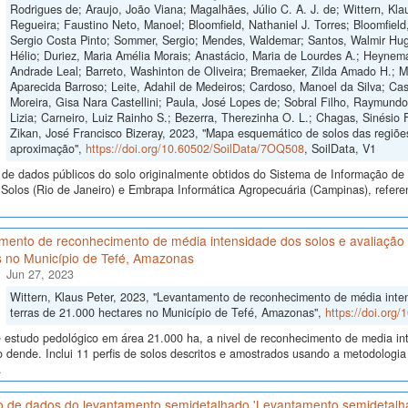
Rodrigues de; Araujo, João Viana; Magalhães, Júlio C. A. J. de; Wittern, Klau
Regueira; Faustino Neto, Manoel; Bloomfield, Nathaniel J. Torres; Bloomfield
Sergio Costa Pinto; Sommer, Sergio; Mendes, Waldemar; Santos, Walmir Hugo
Hélio; Duriez, Maria Amélia Morais; Anastácio, Maria de Lourdes A.; Heynema
Andrade Leal; Barreto, Washinton de Oliveira; Bremaeker, Zilda Amado H.; Mell
Aparecida Barroso; Leite, Adahil de Medeiros; Cardoso, Manoel da Silva; Cas
Moreira, Gisa Nara Castellini; Paula, José Lopes de; Sobral Filho, Raymund
Lizia; Carneiro, Luiz Rainho S.; Bezerra, Therezinha O. L.; Chagas, Sinésio 
Zikan, José Francisco Bizeray, 2023, "Mapa esquemático de solos das regiões
aproximação",
https://doi.org/10.60502/SoilData/7OQ508
, SoilData, V1
de dados públicos do solo originalmente obtidos do Sistema de Informação de S
olos (Rio de Janeiro) e Embrapa Informática Agropecuária (Campinas), refere
ento de reconhecimento de média intensidade dos solos e avaliação d
s no Município de Tefé, Amazonas
Jun 27, 2023
Wittern, Klaus Peter, 2023, "Levantamento de reconhecimento de média inten
terras de 21.000 hectares no Município de Tefé, Amazonas",
https://doi.org
 estudo pedológico em área 21.000 ha, a nivel de reconhecimento de media int
do dende. Inclui 11 perfis de solos descritos e amostrados usando a metodolo
.
o de dados do levantamento semidetalhado 'Levantamento semidetalh