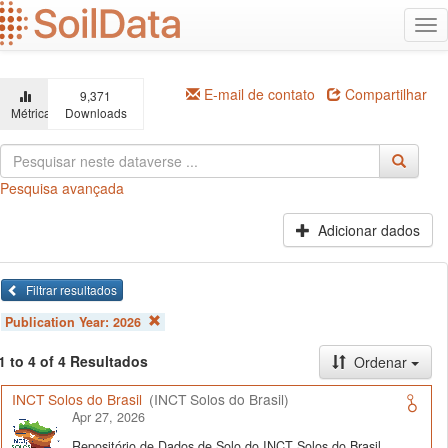
Ir
Alt
para
na
o
conteúdo
principal
E-mail de contato
Compartilhar
9,371
Métricas
Downloads
Pesquisa avançada
Adicionar dados
Filtrar resultados
Publication Year:
2026
1 to 4 of 4 Resultados
Ordenar
INCT Solos do Brasil
(INCT Solos do Brasil)
Apr 27, 2026
Repositório de Dados de Solo do INCT Solos do Brasil