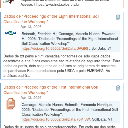
Acesse: https://www.inct.solos.ufv.br
Dados de "Proceedings of the Eigth International Soil
Classification Workshop"
Apr 13, 2026
Beinroth, Friedrich H.; Camargo, Marcelo Nunes; Eswaran,
H., 2026, "Dados de "Proceedings of the Eigth International
Soil Classification Workshop"",
https://doi.org/10.60502/SoilData/BAGI6F
, SoilData, V1
Dados de 23 perfis e 171 camadas/horizontes de solo cujos dados
descritivos e analíticos completos são relatados da seguinte forma. Para
todos os perfis, dois conjuntos de análises se originaram de amostras
emparelhadas Foram produzidos pelo USDA e pela EMBRAPA. As
análises padrã...
Dados de "Proceedings of the First International Soil
Classification Workshop"
Apr 13, 2026
Camargo, Marcelo Nunes; Beinroth, Fernando Henrique,
2026, "Dados de "Proceedings of the First International Soil
Classification Workshop"",
https://doi.org/10.60502/SoilData/76VTJW
, SoilData, V1
Dados de 31 perfis de solo georreferenciados. Em cada um dos perfis