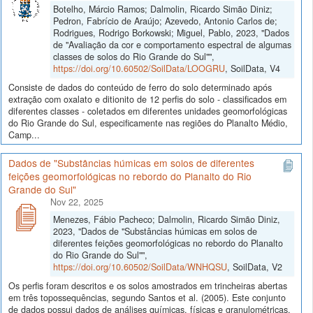
Botelho, Márcio Ramos; Dalmolin, Ricardo Simão Diniz;
Pedron, Fabrício de Araújo; Azevedo, Antonio Carlos de;
Rodrigues, Rodrigo Borkowski; Miguel, Pablo, 2023, "Dados
de "Avaliação da cor e comportamento espectral de algumas
classes de solos do Rio Grande do Sul"",
https://doi.org/10.60502/SoilData/LOOGRU
, SoilData, V4
Consiste de dados do conteúdo de ferro do solo determinado após
extração com oxalato e ditionito de 12 perfis do solo - classificados em
diferentes classes - coletados em diferentes unidades geomorfológicas
do Rio Grande do Sul, especificamente nas regiões do Planalto Médio,
Camp...
Dados de "Substâncias húmicas em solos de diferentes
feições geomorfológicas no rebordo do Planalto do Rio
Grande do Sul"
Nov 22, 2025
Menezes, Fábio Pacheco; Dalmolin, Ricardo Simão Diniz,
2023, "Dados de "Substâncias húmicas em solos de
diferentes feições geomorfológicas no rebordo do Planalto
do Rio Grande do Sul"",
https://doi.org/10.60502/SoilData/WNHQSU
, SoilData, V2
Os perfis foram descritos e os solos amostrados em trincheiras abertas
em três topossequências, segundo Santos et al. (2005). Este conjunto
de dados possui dados de análises químicas, físicas e granulométricas,