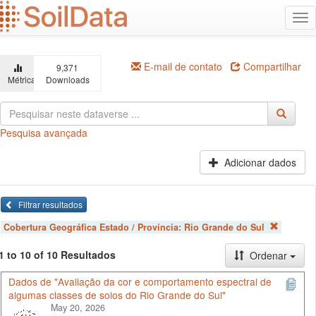
Ir
Alt
para
na
o
conteúdo
principal
E-mail de contato
Compartilhar
9,371
Métricas
Downloads
Pesquisa avançada
Adicionar dados
Filtrar resultados
Cobertura Geográfica Estado / Província:
Rio Grande do Sul
1 to 10 of 10 Resultados
Ordenar
Dados de "Avaliação da cor e comportamento espectral de
algumas classes de solos do Rio Grande do Sul"
May 20, 2026