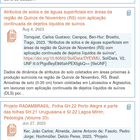
Atributos de solos e de águas superficiais em áreas da
região de Quinze de Novembro (RS) com aplicação
continuada de dejetos líquidos de suínos
Aug 4, 2023
Tornquist, Carlos Gustavo; Campos, Ben-Hur; Broetto,
Tiago, 2023, "Atributos de solos e de águas superficiais em
áreas da região de Quinze de Novembro (RS) com
aplicação continuada de dejetos líquidos de suínos",
https://doi.org/10.60502/SoilData/DYEVMU
, SoilData, V2,
UNF:6:0/PtgoBeyE895ahPEX5gbQ== [fileUNF]
Dados de dinâmica de atributos do solo coletados em áreas próximas à
produção suinícola na região de Quinze de Novembro, RS, Brasil.
Amostras de solo (0-30 cm) foram coletadas em Latossolos e Argissolos,
em lavouras com aplicação continuada de dejetos líquidos de suínos
(DLS) por...
Projeto RADAMBRASIL. Folha SH.22 Porto Alegre e parte
das folhas SH.21 Uruguaiana e SI.22 Lagoa Mirim;
Pedologia (Volume 33)
Jun 27, 2023
Ker, João Carlos; Almeida, Jaime Antonio de; Fasolo, Pedro
Jorge; Hochmüller, Delcio Peres, 2023, "Projeto