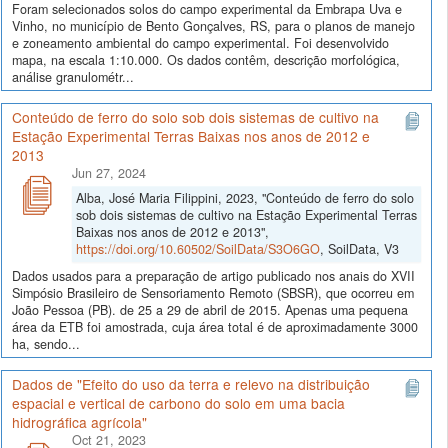
Foram selecionados solos do campo experimental da Embrapa Uva e
Vinho, no município de Bento Gonçalves, RS, para o planos de manejo
e zoneamento ambiental do campo experimental. Foi desenvolvido
mapa, na escala 1:10.000. Os dados contêm, descrição morfológica,
análise granulométr...
Conteúdo de ferro do solo sob dois sistemas de cultivo na
Estação Experimental Terras Baixas nos anos de 2012 e
2013
Jun 27, 2024
Alba, José Maria Filippini, 2023, "Conteúdo de ferro do solo
sob dois sistemas de cultivo na Estação Experimental Terras
Baixas nos anos de 2012 e 2013",
https://doi.org/10.60502/SoilData/S3O6GO
, SoilData, V3
Dados usados para a preparação de artigo publicado nos anais do XVII
Simpósio Brasileiro de Sensoriamento Remoto (SBSR), que ocorreu em
João Pessoa (PB). de 25 a 29 de abril de 2015. Apenas uma pequena
área da ETB foi amostrada, cuja área total é de aproximadamente 3000
ha, sendo...
Dados de "Efeito do uso da terra e relevo na distribuição
espacial e vertical de carbono do solo em uma bacia
hidrográfica agrícola"
Oct 21, 2023