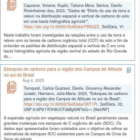
Capoane, Viviane; Kuplic, Tatiana Mora; Santos, Danilo
Rheinheimer dos, 2023, "Dados de "Efeito do uso da terra e
relevo na distribuição espacial e vertical de carbono do solo
em uma bacia hidrográfica agrícola"",
https://doi.org/10.60502/SoilData/FBSGZZ
, SoilData, V1
Neste trabalho foram investigadas as relações entre o uso da terra e
relevo com os teores de carbono orgânico total (COT) do solo a fim de
entender os padrões de distribuição espacial e vertical de C em uma
bacia hidrográfica agrícola da região central do estado do Rio Grande
do...
Estoques de carbono para a região dos Campos de Altitude
no sul do Brasil
Aug 4, 2023
Tornquist, Carlos Gustavo; Dávila, Giovanny Alexander
Jurado; Hermann, Julia-Maria, 2023, "Estoques de carbono
para a região dos Campos de Altitude no sul do Brasil",
https://doi.org/10.60502/SoilData/OXT1PI
, SoilData, V2,
UNF:6:6P5i1YOH8UOTdkBgNAFibQ== [fileUNF]
A expansão agrícola em vegetaçao natural no Brasil geralmente causa
grandes mudanças nos estoques de C orgânico do solo (SOC). Os
dados aqui apresentados foram coletados com o objetivo de refinar as
estimativas de estoques SOC existentes para os Campos de Cima da
Serra do estado...