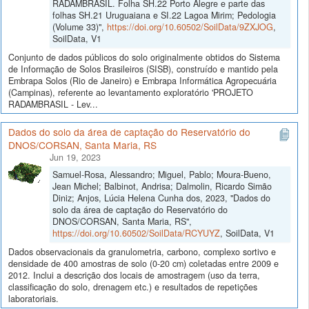
RADAMBRASIL. Folha SH.22 Porto Alegre e parte das
folhas SH.21 Uruguaiana e SI.22 Lagoa Mirim; Pedologia
(Volume 33)",
https://doi.org/10.60502/SoilData/9ZXJOG
,
SoilData, V1
Conjunto de dados públicos do solo originalmente obtidos do Sistema
de Informação de Solos Brasileiros (SISB), construído e mantido pela
Embrapa Solos (Rio de Janeiro) e Embrapa Informática Agropecuária
(Campinas), referente ao levantamento exploratório 'PROJETO
RADAMBRASIL - Lev...
Dados do solo da área de captação do Reservatório do
DNOS/CORSAN, Santa Maria, RS
Jun 19, 2023
Samuel-Rosa, Alessandro; Miguel, Pablo; Moura-Bueno,
Jean Michel; Balbinot, Andrisa; Dalmolin, Ricardo Simão
Diniz; Anjos, Lúcia Helena Cunha dos, 2023, "Dados do
solo da área de captação do Reservatório do
DNOS/CORSAN, Santa Maria, RS",
https://doi.org/10.60502/SoilData/RCYUYZ
, SoilData, V1
Dados observacionais da granulometria, carbono, complexo sortivo e
densidade de 400 amostras de solo (0-20 cm) coletadas entre 2009 e
2012. Inclui a descrição dos locais de amostragem (uso da terra,
classificação do solo, drenagem etc.) e resultados de repetições
laboratoriais.