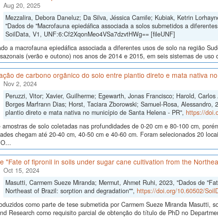
Aug 20, 2025
Mezzalira, Debora Daneluz; Da Silva, Jéssica Camile; Kubiak, Ketrin Lorhayne
"Dados de "Macrofauna epiedáfica associada a solos submetidos a diferentes
SoilData, V1, UNF:6:Cf2XqonMeo4VSa7dzvtHWg== [fileUNF]
ado a macrofauna epiedáfica associada a diferentes usos de solo na região Su
sazonais (verão e outono) nos anos de 2014 e 2015, em seis sistemas de uso do 
ão de carbono orgânico do solo entre plantio direto e mata nativa n
Nov 2, 2024
Peruzzi, Vitor; Xavier, Guilherme; Egewarth, Jonas Francisco; Harold, Carlo
Borges Marfrann Dias; Horst, Taciara Zborowski; Samuel-Rosa, Alessandro, 
plantio direto e mata nativa no município de Santa Helena - PR",
https://doi
 amostras de solo coletadas nas profundidades de 0-20 cm e 80-100 cm, poré
dades chegam até 20-40 cm, 40-50 cm e 40-60 cm. Foram selecionados 20 locais
O...
 "Fate of fipronil in soils under sugar cane cultivation from the Northea
Oct 15, 2024
Masutti, Carmem Sueze Miranda; Mermut, Ahmet Ruhi, 2023, "Dados de "Fate of
Northeast of Brazil: sorption and degradation"",
https://doi.org/10.60502/So
oduzidos como parte de tese submetida por Carmem Sueze Miranda Masutti, so
nd Research como requisito parcial de obtenção do título de PhD no Department