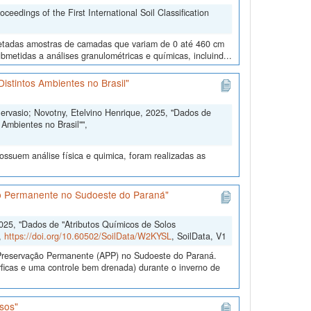
edings of the First International Soil Classification
oletadas amostras de camadas que variam de 0 até 460 cm
metidas a análises granulométricas e químicas, incluind...
istintos Ambientes no Brasil"
Gervasio; Novotny, Etelvino Henrique, 2025, "Dados de
Ambientes no Brasil"",
ssuem análise física e quimica, foram realizadas as
ão Permanente no Sudoeste do Paraná"
2025, "Dados de "Atributos Químicos de Solos
,
https://doi.org/10.60502/SoilData/W2KYSL
, SoilData, V1
e Preservação Permanente (APP) no Sudoeste do Paraná.
ficas e uma controle bem drenada) durante o inverno de
sos"