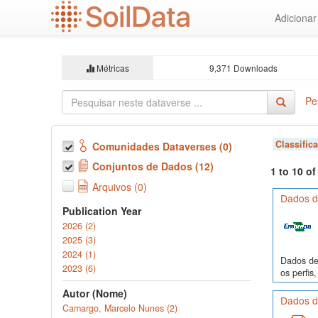
Ir
Adiciona
para
o
conteúdo
principal
Métricas
9,371 Downloads
Pe
Classific
Comunidades Dataverses (0)
Conjuntos de Dados (12)
1 to 10 o
Arquivos (0)
Dados de
Publication Year
2026 (2)
2025 (3)
2024 (1)
Dados de 
2023 (6)
os perfi
Autor (Nome)
Dados de
Camargo, Marcelo Nunes (2)