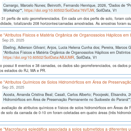
Camargo, Marcelo Nunes; Beinroth, Fernando Henrique, 2026, "Dados de "Proce
Workshop"",
https://doi.org/10.60502/SoilData/76VTJW
, SoilData, V1
 31 perfis de solo georreferenciados. Em cada um dos perfis de solo, foram c
didade, totalizando 208 horizontes/camadas amostradas. As amostras foram sub
 "Atributos Físicos e Matéria Orgânica de Organossolos Háplicos em D
Sep 25, 2025
Ebeling, Adierson Gilvani; Anjos, Lucia Helena Cunha dos; Pereira, Marcos 
"Atributos Físicos e Matéria Orgânica de Organossolos Háplicos em Distintos 
https://doi.org/10.60502/SoilData/ABJUMR
, SoilData, V1
o possui 8 eventos e 38 camadas, os dados são georreferenciados, os dados po
nos estados do RJ, MA e PR.
e "Atributos Químicos de Solos Hidromórficos em Área de Preservaç
Sep 25, 2025
Acosta, Amanda Cristina Beal; Casali, Carlos Alberto; Pocojeski, Elisandra, 
Hidromórficos em Área de Preservação Permanente no Sudoeste do Paraná""
 avaliação de atributos químicos e físicos de solos hidromórficos em Áreas d
 de solo da camada de 0-10 cm foram coletadas em quatro áreas (três hidromór
e "Macrofauna epiedáfica associada a solos submetidos a diferentes u