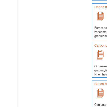
Dados d
Foram se
zoneamen
granulomé
Carbono
O presen
graduaçã
Rheinhei
Banco d
Conjunto 