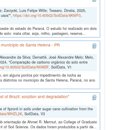
; Zarzycki, Luis Felipe Wille; Tessaro, Dinéia, 2025,
 usos"",
https://doi.org/10.60502/SoilData/9K9IF0
,
doeste do estado do Paraná. O estudo foi realizado em dois
solo: mata ciliar, soja, milho, pastagem, reserva...
o município de Santa Helena - PR
s Alexandre da Silva; Demattê, José Alexandre Melo; Melo,
2024, "Comparação de carbono orgânico do solo entre
.org/10.60502/SoilData/NIIMSF
, SoilData, V1
m, em alguns pontos por impedimento da rocha as
 distintos no município de Santa Helena, Paraná, no ano
st of Brazil: sorption and degradation"
 fipronil in soils under sugar cane cultivation from the
ilData/WHZL2K
, SoilData, V3
b orientação de Ahmet R. Mermut, ao College of Graduate
 of Soil Science. Os dados foram produzidos a partir de...