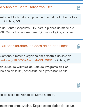
e Vinho em Bento Gonçalves, RS"
mento pedológico do campo experimental da Embrapa Uva
I
, SoilData, V3
o de Bento Gonçalves, RS, para o planos de manejo e
00. Os dados contêm, descrição morfológica, análise
 Sul por diferentes métodos de determinação
"Carbono e matéria orgânica em amostras do solo do
s://doi.org/10.60502/SoilData/MLGSXV
, SoilData, V1
e do curso de Química do Solo do Programa de Pós-
o ano de 2011, conduzida pelo professor Danilo
nco de solos do Estado de Minas Gerais",
nimamente antropizadas. Dispõe-se de dados de textura,