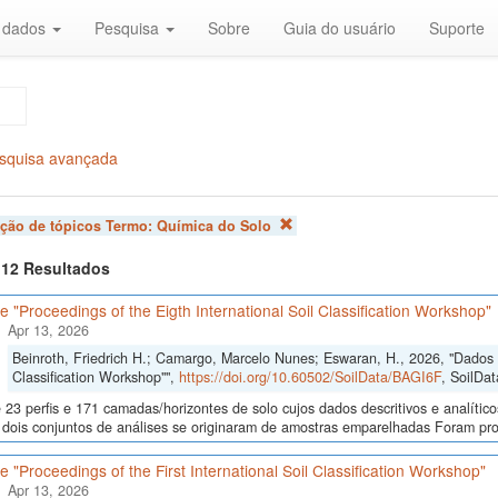
r dados
Pesquisa
Sobre
Guia do usuário
Suporte
squisa avançada
ação de tópicos Termo:
Química do Solo
f 12 Resultados
 "Proceedings of the Eigth International Soil Classification Workshop"
Apr 13, 2026
Beinroth, Friedrich H.; Camargo, Marcelo Nunes; Eswaran, H., 2026, "Dados d
Classification Workshop"",
https://doi.org/10.60502/SoilData/BAGI6F
, SoilDat
23 perfis e 171 camadas/horizontes de solo cujos dados descritivos e analític
s, dois conjuntos de análises se originaram de amostras emparelhadas Foram p
 "Proceedings of the First International Soil Classification Workshop"
Apr 13, 2026