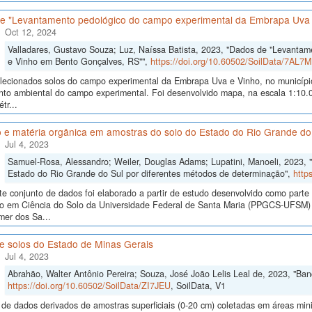
e "Levantamento pedológico do campo experimental da Embrapa Uva 
Oct 12, 2024
Valladares, Gustavo Souza; Luz, Naíssa Batista, 2023, "Dados de "Levanta
e Vinho em Bento Gonçalves, RS"",
https://doi.org/10.60502/SoilData/7AL7M
lecionados solos do campo experimental da Embrapa Uva e Vinho, no municípi
to ambiental do campo experimental. Foi desenvolvido mapa, na escala 1:10.0
tr...
 e matéria orgânica em amostras do solo do Estado do Rio Grande do
Jul 4, 2023
Samuel-Rosa, Alessandro; Weiler, Douglas Adams; Lupatini, Manoeli, 2023, 
Estado do Rio Grande do Sul por diferentes métodos de determinação",
http
te conjunto de dados foi elaborado a partir de estudo desenvolvido como part
o em Ciência do Solo da Universidade Federal de Santa Maria (PPGCS-UFSM) n
mer dos Sa...
e solos do Estado de Minas Gerais
Jul 4, 2023
Abrahão, Walter Antônio Pereira; Souza, José João Lelis Leal de, 2023, "Ba
https://doi.org/10.60502/SoilData/ZI7JEU
, SoilData, V1
de dados derivados de amostras superficiais (0-20 cm) coletadas em áreas mi