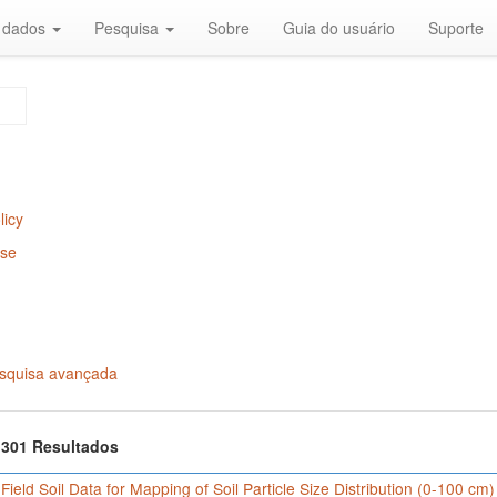
r dados
Pesquisa
Sobre
Guia do usuário
Suporte
licy
Use
squisa avançada
f 301 Resultados
 Field Soil Data for Mapping of Soil Particle Size Distribution (0-100 cm