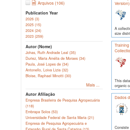
Arquivos (106)
Version)
Publication Year
2026 (3)
2025 (15)
A collect
2024 (24)
size dist
2023 (259)
Training
Autor (Nome)
Collecti
Johas, Ruth Andrade Leal (35)
Duriez, Maria Amélia de Moraes (34)
Paula, José Lopes de (34)
Antonello, Loiva Lizia (32)
Bloise, Raphael Minotti (30)
This data
Mais ...
organic c
Autor Afiliação
Dados d
Empresa Brasileira de Pesquisa Agropecuária
(118)
Embrapa Solos (53)
Universidade Federal de Santa Maria (21)
Empresa de Pesquisa Agropecuária e
Consiste 
Extensão Rural de Santa Catarina (13)