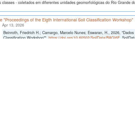
s classes - coletados em diferentes unidades geomorfológicas do Rio Grande do
 "Proceedings of the Eigth International Soil Classification Workshop"
Apr 13, 2026
Beinroth, Friedrich H.; Camargo, Marcelo Nunes; Eswaran, H., 2026, "Dados d
Classification Workshop"",
https://doi.org/10.60502/SoilData/BAGI6F
, SoilDat
23 perfis e 171 camadas/horizontes de solo cujos dados descritivos e analític
s, dois conjuntos de análises se originaram de amostras emparelhadas Foram p
 "Proceedings of the First International Soil Classification Workshop"
Apr 13, 2026
Camargo, Marcelo Nunes; Beinroth, Fernando Henrique, 2026, "Dados de "Proce
Workshop"",
https://doi.org/10.60502/SoilData/76VTJW
, SoilData, V1
 31 perfis de solo georreferenciados. Em cada um dos perfis de solo, foram c
didade, totalizando 208 horizontes/camadas amostradas. As amostras foram sub
 "Variabilidade de atributos do solo em um transecto entre os bioma
Mar 2, 2026
Novaes Filho, João Paulo; Couto, Eduardo Guimarães; Amorim, Ricardo Santos
solo em um transecto entre os biomas Pantanal Mato-grossense e Cerrado""
ovenientes de uma extensa coleta de amostras de solo em um transecto de 210