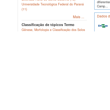
diferente
Universidade Tecnológica Federal do Paraná
Camp...
(11)
Dados de
Mais ...
Classificação de tópicos Termo
Gênese, Morfologia e Classificação dos Solos
(232)
Dados de 
Levantamento e Classificação do Solo (18)
os perfi
Gênese e Morfologia do Solo (16)
Química do Solo (12)
Dados de
Manejo e Conservação do Solo e da Água (10)
Mais ...
Palavra-chave Termo
Dados de
Granulometria (9)
de profun
Solos (9)
Brasil (8)
Dados de
Complexo sortivo (6)
Solo (6)
Mais ...
Dados pr