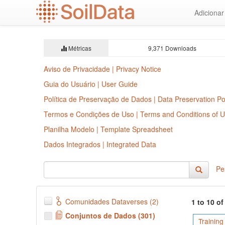
Ir
Adiciona
para
o
conteúdo
principal
Métricas
9,371 Downloads
Aviso de Privacidade | Privacy Notice
Guia do Usuário | User Guide
Política de Preservação de Dados | Data Preservation Po
Termos e Condições de Uso | Terms and Conditions of 
Planilha Modelo | Template Spreadsheet
Dados Integrados | Integrated Data
Pe
Comunidades Dataverses (2)
1 to 10 o
Conjuntos de Dados (301)
Training