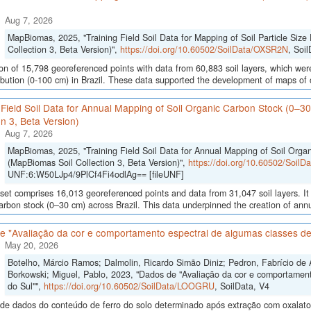
Aug 7, 2026
MapBiomas, 2025, "Training Field Soil Data for Mapping of Soil Particle Size 
Collection 3, Beta Version)",
https://doi.org/10.60502/SoilData/OXSR2N
, Soi
ion of 15,798 georeferenced points with data from 60,883 soil layers, which were
ribution (0-100 cm) in Brazil. These data supported the development of maps of c
 Field Soil Data for Annual Mapping of Soil Organic Carbon Stock (0–3
on 3, Beta Version)
Aug 7, 2026
MapBiomas, 2025, "Training Field Soil Data for Annual Mapping of Soil Orga
(MapBiomas Soil Collection 3, Beta Version)",
https://doi.org/10.60502/Soil
UNF:6:W50LJp4/9PlCf4Fi4odlAg== [fileUNF]
set comprises 16,013 georeferenced points and data from 31,047 soil layers. It 
arbon stock (0–30 cm) across Brazil. This data underpinned the creation of annua
e "Avaliação da cor e comportamento espectral de algumas classes de
May 20, 2026
Botelho, Márcio Ramos; Dalmolin, Ricardo Simão Diniz; Pedron, Fabrício de 
Borkowski; Miguel, Pablo, 2023, "Dados de "Avaliação da cor e comportamen
do Sul"",
https://doi.org/10.60502/SoilData/LOOGRU
, SoilData, V4
de dados do conteúdo de ferro do solo determinado após extração com oxalato e 