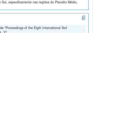
 Sul, especificamente nas regiões do Planalto Médio,
e "Proceedings of the Eigth International Soil
a, V1
os completos são relatados da seguinte forma. Para todos
roduzidos pelo USDA e pela EMBRAPA. As análises padrã...
edings of the First International Soil Classification
oletadas amostras de camadas que variam de 0 até 460 cm
metidas a análises granulométricas e químicas, incluind...
s Pantanal Mato-grossense e Cerrado"
 Silva, 2026, "Dados de "Variabilidade de atributos do
,
https://doi.org/10.60502/SoilData/SPLGEO
, SoilData, V1
 km entre os biomas Pantanal e Cerrado, totalizando 1415