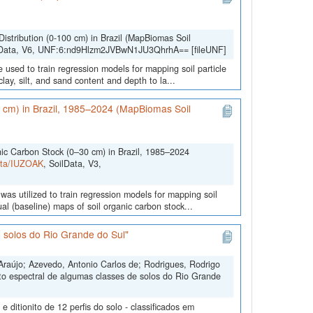
Distribution (0-100 cm) in Brazil (MapBiomas Soil
lData, V6, UNF:6:nd9Hlzm2JVBwN1JU3QhrhA== [fileUNF]
 used to train regression models for mapping soil particle
lay, silt, and sand content and depth to la...
0 cm) in Brazil, 1985–2024 (MapBiomas Soil
nic Carbon Stock (0–30 cm) in Brazil, 1985–2024
Data/IUZOAK
, SoilData, V3,
was utilized to train regression models for mapping soil
l (baseline) maps of soil organic carbon stock...
 solos do Rio Grande do Sul"
Araújo; Azevedo, Antonio Carlos de; Rodrigues, Rodrigo
to espectral de algumas classes de solos do Rio Grande
ditionito de 12 perfis do solo - classificados em