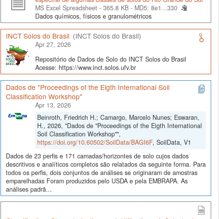
MS Excel Spreadsheet - 365.8 KB -
MD5: 8e1...330
Dados químicos, físicos e granulométricos
INCT Solos do Brasil
(INCT Solos do Brasil)
Apr 27, 2026
Repositório de Dados de Solo do INCT Solos do Brasil
Acesse: https://www.inct.solos.ufv.br
Dados de "Proceedings of the Eigth International Soil
Classification Workshop"
Apr 13, 2026
Beinroth, Friedrich H.; Camargo, Marcelo Nunes; Eswaran,
H., 2026, "Dados de "Proceedings of the Eigth International
Soil Classification Workshop"",
https://doi.org/10.60502/SoilData/BAGI6F
, SoilData, V1
Dados de 23 perfis e 171 camadas/horizontes de solo cujos dados
descritivos e analíticos completos são relatados da seguinte forma. Para
todos os perfis, dois conjuntos de análises se originaram de amostras
emparelhadas Foram produzidos pelo USDA e pela EMBRAPA. As
análises padrã...