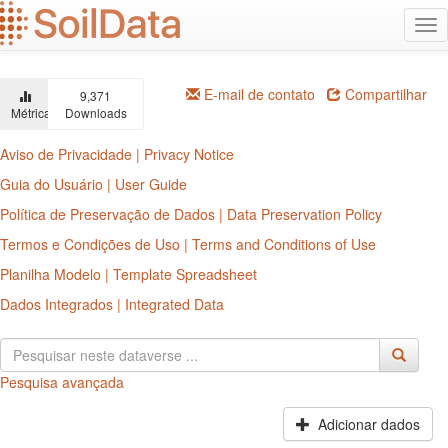
Ir
Alt
para
na
o
conteúdo
principal
E-mail de contato
Compartilhar
9,371
Métricas
Downloads
Aviso de Privacidade | Privacy Notice
Guia do Usuário | User Guide
Política de Preservação de Dados | Data Preservation Policy
Termos e Condições de Uso | Terms and Conditions of Use
Planilha Modelo | Template Spreadsheet
Dados Integrados | Integrated Data
Pesquisa avançada
Adicionar dados