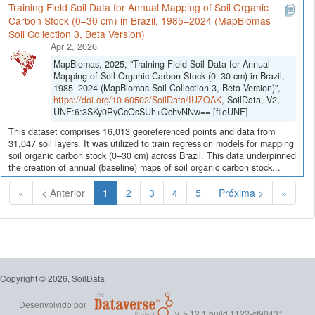
Training Field Soil Data for Annual Mapping of Soil Organic
Carbon Stock (0–30 cm) in Brazil, 1985–2024 (MapBiomas
Soil Collection 3, Beta Version)
Apr 2, 2026
MapBiomas, 2025, "Training Field Soil Data for Annual
Mapping of Soil Organic Carbon Stock (0–30 cm) in Brazil,
1985–2024 (MapBiomas Soil Collection 3, Beta Version)",
https://doi.org/10.60502/SoilData/IUZOAK
, SoilData, V2,
UNF:6:3SKy0RyCcOsSUh+QchvNNw== [fileUNF]
This dataset comprises 16,013 georeferenced points and data from
31,047 soil layers. It was utilized to train regression models for mapping
soil organic carbon stock (0–30 cm) across Brazil. This data underpinned
the creation of annual (baseline) maps of soil organic carbon stock...
(Atual)
«
< Anterior
1
2
3
4
5
Próxima >
»
Copyright © 2026, SoilData
Desenvolvido por
v. 5.12.1 build 1122-cf90431