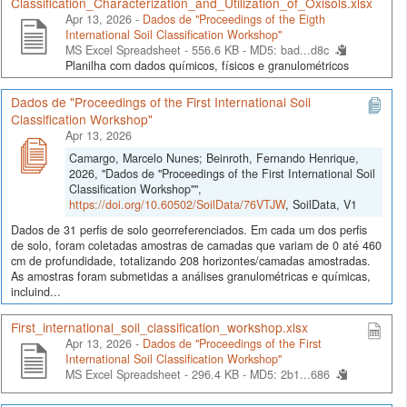
Classification_Characterization_and_Utilization_of_Oxisols.xlsx
Apr 13, 2026 -
Dados de "Proceedings of the Eigth
International Soil Classification Workshop"
MS Excel Spreadsheet - 556.6 KB -
MD5: bad...d8c
Planilha com dados químicos, físicos e granulométricos
Dados de "Proceedings of the First International Soil
Classification Workshop"
Apr 13, 2026
Camargo, Marcelo Nunes; Beinroth, Fernando Henrique,
2026, "Dados de "Proceedings of the First International Soil
Classification Workshop"",
https://doi.org/10.60502/SoilData/76VTJW
, SoilData, V1
Dados de 31 perfis de solo georreferenciados. Em cada um dos perfis
de solo, foram coletadas amostras de camadas que variam de 0 até 460
cm de profundidade, totalizando 208 horizontes/camadas amostradas.
As amostras foram submetidas a análises granulométricas e químicas,
incluind...
First_international_soil_classification_workshop.xlsx
Apr 13, 2026 -
Dados de "Proceedings of the First
International Soil Classification Workshop"
MS Excel Spreadsheet - 296.4 KB -
MD5: 2b1...686