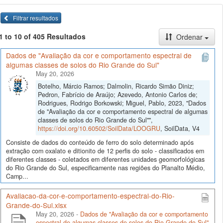
Filtrar resultados
1 to 10 of 405 Resultados
Ordenar
Dados de "Avaliação da cor e comportamento espectral de
algumas classes de solos do Rio Grande do Sul"
May 20, 2026
Botelho, Márcio Ramos; Dalmolin, Ricardo Simão Diniz;
Pedron, Fabrício de Araújo; Azevedo, Antonio Carlos de;
Rodrigues, Rodrigo Borkowski; Miguel, Pablo, 2023, "Dados
de "Avaliação da cor e comportamento espectral de algumas
classes de solos do Rio Grande do Sul"",
https://doi.org/10.60502/SoilData/LOOGRU
, SoilData, V4
Consiste de dados do conteúdo de ferro do solo determinado após
extração com oxalato e ditionito de 12 perfis do solo - classificados em
diferentes classes - coletados em diferentes unidades geomorfológicas
do Rio Grande do Sul, especificamente nas regiões do Planalto Médio,
Camp...
Avaliacao-da-cor-e-comportamento-espectral-do-Rio-
Grande-do-Sul.xlsx
May 20, 2026 -
Dados de "Avaliação da cor e comportamento
espectral de algumas classes de solos do Rio Grande do Sul"