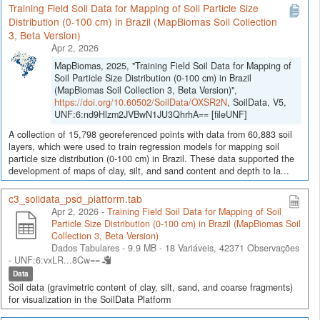
Training Field Soil Data for Mapping of Soil Particle Size
Distribution (0-100 cm) in Brazil (MapBiomas Soil Collection
3, Beta Version)
Apr 2, 2026
MapBiomas, 2025, "Training Field Soil Data for Mapping of
Soil Particle Size Distribution (0-100 cm) in Brazil
(MapBiomas Soil Collection 3, Beta Version)",
https://doi.org/10.60502/SoilData/OXSR2N
, SoilData, V5,
UNF:6:nd9Hlzm2JVBwN1JU3QhrhA== [fileUNF]
A collection of 15,798 georeferenced points with data from 60,883 soil
layers, which were used to train regression models for mapping soil
particle size distribution (0-100 cm) in Brazil. These data supported the
development of maps of clay, silt, and sand content and depth to la...
c3_soildata_psd_platform.tab
Apr 2, 2026 -
Training Field Soil Data for Mapping of Soil
Particle Size Distribution (0-100 cm) in Brazil (MapBiomas Soil
Collection 3, Beta Version)
Dados Tabulares - 9.9 MB
- 18 Variáveis, 42371 Observações
-
UNF:6:vxLR...8Cw==
Data
Soil data (gravimetric content of clay, silt, sand, and coarse fragments)
for visualization in the SoilData Platform