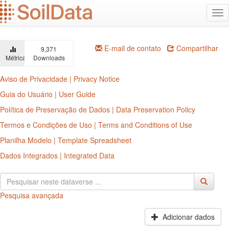
Ir
Alt
para
na
o
conteúdo
principal
E-mail de contato
Compartilhar
9,371
Métricas
Downloads
Aviso de Privacidade | Privacy Notice
Guia do Usuário | User Guide
Política de Preservação de Dados | Data Preservation Policy
Termos e Condições de Uso | Terms and Conditions of Use
Planilha Modelo | Template Spreadsheet
Dados Integrados | Integrated Data
Pesquisa avançada
Adicionar dados