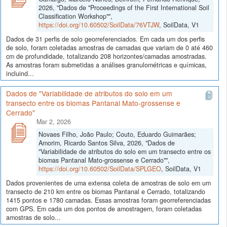
2026, "Dados de "Proceedings of the First International Soil
Classification Workshop"",
https://doi.org/10.60502/SoilData/76VTJW
, SoilData, V1
Dados de 31 perfis de solo georreferenciados. Em cada um dos perfis
de solo, foram coletadas amostras de camadas que variam de 0 até 460
cm de profundidade, totalizando 208 horizontes/camadas amostradas.
As amostras foram submetidas a análises granulométricas e químicas,
incluind...
Dados de "Variabilidade de atributos do solo em um
transecto entre os biomas Pantanal Mato-grossense e
Cerrado"
Mar 2, 2026
Novaes Filho, João Paulo; Couto, Eduardo Guimarães;
Amorim, Ricardo Santos Silva, 2026, "Dados de
"Variabilidade de atributos do solo em um transecto entre os
biomas Pantanal Mato-grossense e Cerrado"",
https://doi.org/10.60502/SoilData/SPLGEO
, SoilData, V1
Dados provenientes de uma extensa coleta de amostras de solo em um
transecto de 210 km entre os biomas Pantanal e Cerrado, totalizando
1415 pontos e 1780 camadas. Essas amostras foram georreferenciadas
com GPS. Em cada um dos pontos de amostragem, foram coletadas
amostras de solo...