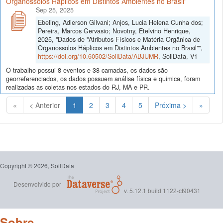
Organossolos Háplicos em Distintos Ambientes no Brasil"
Sep 25, 2025
Ebeling, Adierson Gilvani; Anjos, Lucia Helena Cunha dos;
Pereira, Marcos Gervasio; Novotny, Etelvino Henrique,
2025, "Dados de "Atributos Físicos e Matéria Orgânica de
Organossolos Háplicos em Distintos Ambientes no Brasil"",
https://doi.org/10.60502/SoilData/ABJUMR
, SoilData, V1
O trabalho possui 8 eventos e 38 camadas, os dados são
georreferenciados, os dados possuem análise física e quimica, foram
realizadas as coletas nos estados do RJ, MA e PR.
(Atual)
«
< Anterior
1
2
3
4
5
Próxima >
»
Copyright © 2026, SoilData
Desenvolvido por
v. 5.12.1 build 1122-cf90431
Sobre