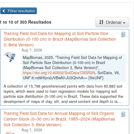
Filtrar resultados
1 to 10 of 303 Resultados
Ordenar
Training Field Soil Data for Mapping of Soil Particle Size
Distribution (0-100 cm) in Brazil (MapBiomas Soil Collection
3, Beta Version)
Aug 7, 2026
MapBiomas, 2025, "Training Field Soil Data for Mapping of
Soil Particle Size Distribution (0-100 cm) in Brazil
(MapBiomas Soil Collection 3, Beta Version)",
https://doi.org/10.60502/SoilData/OXSR2N
, SoilData, V6,
UNF:6:nd9Hlzm2JVBwN1JU3QhrhA== [fileUNF]
A collection of 15,798 georeferenced points with data from 60,883 soil
layers, which were used to train regression models for mapping soil
particle size distribution (0-100 cm) in Brazil. These data supported the
development of maps of clay, silt, and sand content and depth to la...
Training Field Soil Data for Annual Mapping of Soil Organic
Carbon Stock (0–30 cm) in Brazil, 1985–2024 (MapBiomas
Soil Collection 3, Beta Version)
Aug 7, 2026