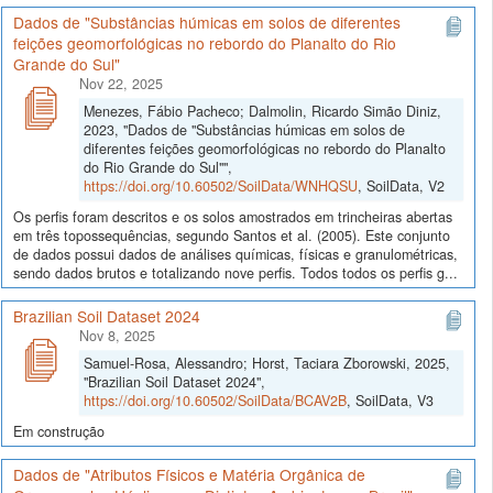
Dados de "Substâncias húmicas em solos de diferentes
feições geomorfológicas no rebordo do Planalto do Rio
Grande do Sul"
Nov 22, 2025
Menezes, Fábio Pacheco; Dalmolin, Ricardo Simão Diniz,
2023, "Dados de "Substâncias húmicas em solos de
diferentes feições geomorfológicas no rebordo do Planalto
do Rio Grande do Sul"",
https://doi.org/10.60502/SoilData/WNHQSU
, SoilData, V2
Os perfis foram descritos e os solos amostrados em trincheiras abertas
em três topossequências, segundo Santos et al. (2005). Este conjunto
de dados possui dados de análises químicas, físicas e granulométricas,
sendo dados brutos e totalizando nove perfis. Todos todos os perfis g...
Brazilian Soil Dataset 2024
Nov 8, 2025
Samuel-Rosa, Alessandro; Horst, Taciara Zborowski, 2025,
"Brazilian Soil Dataset 2024",
https://doi.org/10.60502/SoilData/BCAV2B
, SoilData, V3
Em construção
Dados de "Atributos Físicos e Matéria Orgânica de