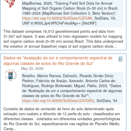
MapBiomas, 2025, "Training Field Soil Data for Annual
Mapping of Soil Organic Carbon Stock (0–30 cm) in Brazil,
1985–2024 (MapBiomas Soil Collection 3, Beta Version)",
https://doi.org/10.60502/SoilData/IUZOAK
, SoilData, V3,
UNF:6:W50LJp4/9PlCf4Fi4odlAg== [fileUNF]
This dataset comprises 16,013 georeferenced points and data from
31,047 soil layers. It was utilized to train regression models for mapping
soil organic carbon stock (0–30 cm) across Brazil. This data underpinned
the creation of annual (baseline) maps of soil organic carbon stock...
Dados de "Avaliação da cor e comportamento espectral de
algumas classes de solos do Rio Grande do Sul"
May 20, 2026
Botelho, Márcio Ramos; Dalmolin, Ricardo Simão Diniz;
Pedron, Fabrício de Araújo; Azevedo, Antonio Carlos de;
Rodrigues, Rodrigo Borkowski; Miguel, Pablo, 2023, "Dados
de "Avaliação da cor e comportamento espectral de algumas
classes de solos do Rio Grande do Sul"",
https://doi.org/10.60502/SoilData/LOOGRU
, SoilData, V4
Consiste de dados do conteúdo de ferro do solo determinado após
extração com oxalato e ditionito de 12 perfis do solo - classificados em
diferentes classes - coletados em diferentes unidades geomorfológicas
do Rio Grande do Sul, especificamente nas regiões do Planalto Médio,
Camp...