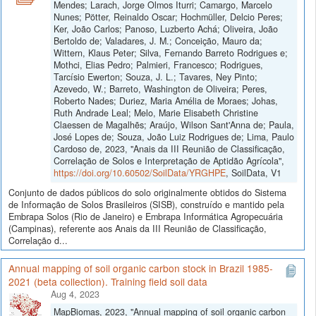
Mendes; Larach, Jorge Olmos Iturri; Camargo, Marcelo
Nunes; Pötter, Reinaldo Oscar; Hochmüller, Delcio Peres;
Ker, João Carlos; Panoso, Luzberto Achá; Oliveira, João
Bertoldo de; Valadares, J. M.; Conceição, Mauro da;
Wittern, Klaus Peter; Silva, Fernando Barreto Rodrigues e;
Mothci, Elias Pedro; Palmieri, Francesco; Rodrigues,
Tarcísio Ewerton; Souza, J. L.; Tavares, Ney Pinto;
Azevedo, W.; Barreto, Washington de Oliveira; Peres,
Roberto Nades; Duriez, Maria Amélia de Moraes; Johas,
Ruth Andrade Leal; Melo, Marie Elisabeth Christine
Claessen de Magalhẽs; Araújo, Wilson Sant'Anna de; Paula,
José Lopes de; Souza, João Luiz Rodrigues de; Lima, Paulo
Cardoso de, 2023, "Anais da III Reunião de Classificação,
Correlação de Solos e Interpretação de Aptidão Agrícola",
https://doi.org/10.60502/SoilData/YRGHPE
, SoilData, V1
Conjunto de dados públicos do solo originalmente obtidos do Sistema
de Informação de Solos Brasileiros (SISB), construído e mantido pela
Embrapa Solos (Rio de Janeiro) e Embrapa Informática Agropecuária
(Campinas), referente aos Anais da III Reunião de Classificação,
Correlação d...
Annual mapping of soil organic carbon stock in Brazil 1985-
2021 (beta collection). Training field soil data
Aug 4, 2023
MapBiomas, 2023, "Annual mapping of soil organic carbon