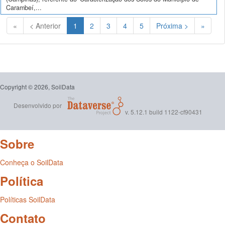
Carambeí,...
(Atual)
«
< Anterior
1
2
3
4
5
Próxima >
»
Copyright © 2026, SoilData
Desenvolvido por
v. 5.12.1 build 1122-cf90431
Sobre
Conheça o SoilData
Política
Políticas SoilData
Contato