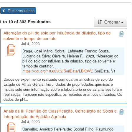
Filtrar resultados
1 to 10 of 303 Resultados
Ordenar
Alteração do pH do solo por influência da diluição, tipo de
solvente e tempo de contato
Jul 4, 2023
Braga, José Mário; Sobral, Lafayette Franco; Souza,
Luciano da Silva; Oliveira, Helena F., 2023, "Alteração do
pH do solo por influência da diluição, tipo de solvente e
tempo de contato",
https://doi.org/10.60502/SoilData/LBK0VV
, SoilData, V1
Dados de experimento realizado com quartro amostras de solo do
Estado de Minas Gerais. Inclui dados de propriedades químicas e
físicas solo sem informação sobre o laboratório onde as análises foram
realizadas. Também não especifica os métodos anaíticos utilizados. Os
dados de pH...
Anais da III Reunião de Classificação, Correlação de Solos e
Interpretação de Aptidão Agrícola
Jul 4, 2023
Carvalho, Américo Pereira de; Sobral Filho, Raymundo