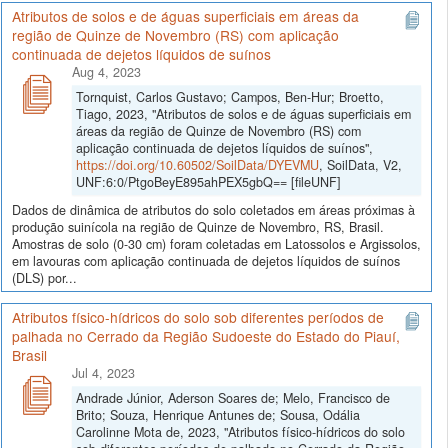
Atributos de solos e de águas superficiais em áreas da
região de Quinze de Novembro (RS) com aplicação
continuada de dejetos líquidos de suínos
Aug 4, 2023
Tornquist, Carlos Gustavo; Campos, Ben-Hur; Broetto,
Tiago, 2023, "Atributos de solos e de águas superficiais em
áreas da região de Quinze de Novembro (RS) com
aplicação continuada de dejetos líquidos de suínos",
https://doi.org/10.60502/SoilData/DYEVMU
, SoilData, V2,
UNF:6:0/PtgoBeyE895ahPEX5gbQ== [fileUNF]
Dados de dinâmica de atributos do solo coletados em áreas próximas à
produção suinícola na região de Quinze de Novembro, RS, Brasil.
Amostras de solo (0-30 cm) foram coletadas em Latossolos e Argissolos,
em lavouras com aplicação continuada de dejetos líquidos de suínos
(DLS) por...
Atributos físico-hídricos do solo sob diferentes períodos de
palhada no Cerrado da Região Sudoeste do Estado do Piauí,
Brasil
Jul 4, 2023
Andrade Júnior, Aderson Soares de; Melo, Francisco de
Brito; Souza, Henrique Antunes de; Sousa, Odália
Carolinne Mota de, 2023, "Atributos físico-hídricos do solo