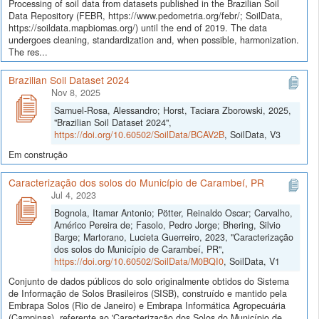
Processing of soil data from datasets published in the Brazilian Soil
Data Repository (FEBR, https://www.pedometria.org/febr/; SoilData,
https://soildata.mapbiomas.org/) until the end of 2019. The data
undergoes cleaning, standardization and, when possible, harmonization.
The res...
Brazilian Soil Dataset 2024
Nov 8, 2025
Samuel-Rosa, Alessandro; Horst, Taciara Zborowski, 2025,
"Brazilian Soil Dataset 2024",
https://doi.org/10.60502/SoilData/BCAV2B
, SoilData, V3
Em construção
Caracterização dos solos do Município de Carambeí, PR
Jul 4, 2023
Bognola, Itamar Antonio; Pötter, Reinaldo Oscar; Carvalho,
Américo Pereira de; Fasolo, Pedro Jorge; Bhering, Silvio
Barge; Martorano, Lucieta Guerreiro, 2023, "Caracterização
dos solos do Município de Carambeí, PR",
https://doi.org/10.60502/SoilData/M0BQI0
, SoilData, V1
Conjunto de dados públicos do solo originalmente obtidos do Sistema
de Informação de Solos Brasileiros (SISB), construído e mantido pela
Embrapa Solos (Rio de Janeiro) e Embrapa Informática Agropecuária
(Campinas), referente ao 'Caracterização dos Solos do Município de