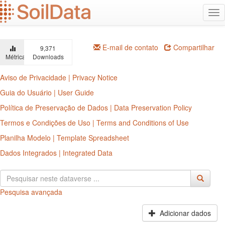
Ir
Alt
para
na
o
conteúdo
principal
E-mail de contato
Compartilhar
9,371
Métricas
Downloads
Aviso de Privacidade | Privacy Notice
Guia do Usuário | User Guide
Política de Preservação de Dados | Data Preservation Policy
Termos e Condições de Uso | Terms and Conditions of Use
Planilha Modelo | Template Spreadsheet
Dados Integrados | Integrated Data
Pesquisa avançada
Adicionar dados