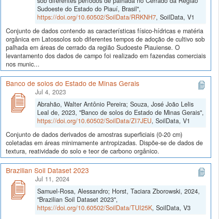
sob diferentes períodos de palhada no Cerrado da Região
Sudoeste do Estado do Piauí, Brasil",
https://doi.org/10.60502/SoilData/RRKNH7
, SoilData, V1
Conjunto de dados contendo as características físico-hídricas e matéria
orgânica em Latossolos sob diferentes tempos de adoção de cultivo sob
palhada em áreas de cerrado da região Sudoeste Piauiense. O
levantamento dos dados de campo foi realizado em fazendas comerciais
nos munic...
Banco de solos do Estado de Minas Gerais
Jul 4, 2023
Abrahão, Walter Antônio Pereira; Souza, José João Lelis
Leal de, 2023, "Banco de solos do Estado de Minas Gerais",
https://doi.org/10.60502/SoilData/ZI7JEU
, SoilData, V1
Conjunto de dados derivados de amostras superficiais (0-20 cm)
coletadas em áreas minimamente antropizadas. Dispõe-se de dados de
textura, reatividade do solo e teor de carbono orgânico.
Brazilian Soil Dataset 2023
Jul 11, 2024
Samuel-Rosa, Alessandro; Horst, Taciara Zborowski, 2024,
"Brazilian Soil Dataset 2023",
https://doi.org/10.60502/SoilData/TUI25K
, SoilData, V3