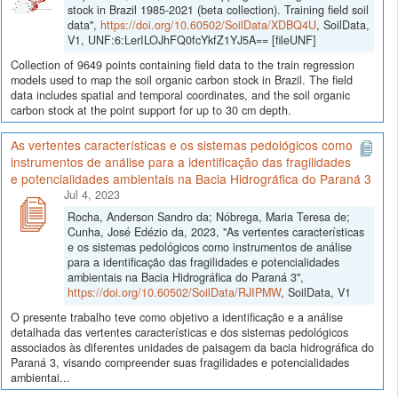
stock in Brazil 1985-2021 (beta collection). Training field soil
data",
https://doi.org/10.60502/SoilData/XDBQ4U
, SoilData,
V1, UNF:6:LerILOJhFQ0fcYkfZ1YJ5A== [fileUNF]
Collection of 9649 points containing field data to the train regression
models used to map the soil organic carbon stock in Brazil. The field
data includes spatial and temporal coordinates, and the soil organic
carbon stock at the point support for up to 30 cm depth.
As vertentes características e os sistemas pedológicos como
instrumentos de análise para a identificação das fragilidades
e potencialidades ambientais na Bacia Hidrográfica do Paraná 3
Jul 4, 2023
Rocha, Anderson Sandro da; Nóbrega, Maria Teresa de;
Cunha, José Edézio da, 2023, "As vertentes características
e os sistemas pedológicos como instrumentos de análise
para a identificação das fragilidades e potencialidades
ambientais na Bacia Hidrográfica do Paraná 3",
https://doi.org/10.60502/SoilData/RJIPMW
, SoilData, V1
O presente trabalho teve como objetivo a identificação e a análise
detalhada das vertentes características e dos sistemas pedológicos
associados às diferentes unidades de paisagem da bacia hidrográfica do
Paraná 3, visando compreender suas fragilidades e potencialidades
ambientai...