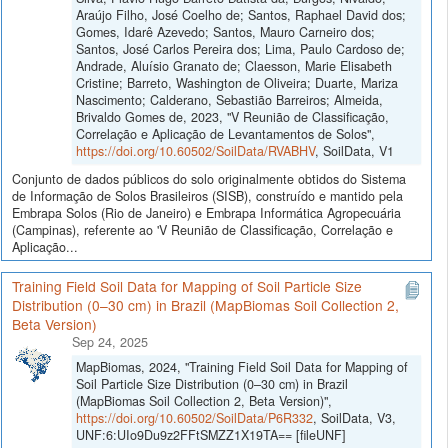
Araújo Filho, José Coelho de; Santos, Raphael David dos;
Gomes, Idarê Azevedo; Santos, Mauro Carneiro dos;
Santos, José Carlos Pereira dos; Lima, Paulo Cardoso de;
Andrade, Aluísio Granato de; Claesson, Marie Elisabeth
Cristine; Barreto, Washington de Oliveira; Duarte, Mariza
Nascimento; Calderano, Sebastião Barreiros; Almeida,
Brivaldo Gomes de, 2023, "V Reunião de Classificação,
Correlação e Aplicação de Levantamentos de Solos",
https://doi.org/10.60502/SoilData/RVABHV
, SoilData, V1
Conjunto de dados públicos do solo originalmente obtidos do Sistema
de Informação de Solos Brasileiros (SISB), construído e mantido pela
Embrapa Solos (Rio de Janeiro) e Embrapa Informática Agropecuária
(Campinas), referente ao 'V Reunião de Classificação, Correlação e
Aplicação...
Training Field Soil Data for Mapping of Soil Particle Size
Distribution (0–30 cm) in Brazil (MapBiomas Soil Collection 2,
Beta Version)
Sep 24, 2025
MapBiomas, 2024, "Training Field Soil Data for Mapping of
Soil Particle Size Distribution (0–30 cm) in Brazil
(MapBiomas Soil Collection 2, Beta Version)",
https://doi.org/10.60502/SoilData/P6R332
, SoilData, V3,
UNF:6:UIo9Du9z2FFtSMZZ1X19TA== [fileUNF]