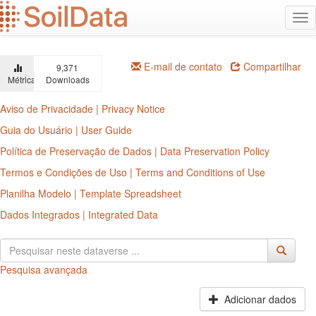
Ir
Alt
para
na
o
conteúdo
principal
E-mail de contato
Compartilhar
9,371
Métricas
Downloads
Aviso de Privacidade | Privacy Notice
Guia do Usuário | User Guide
Política de Preservação de Dados | Data Preservation Policy
Termos e Condições de Uso | Terms and Conditions of Use
Planilha Modelo | Template Spreadsheet
Dados Integrados | Integrated Data
Pesquisa avançada
Adicionar dados