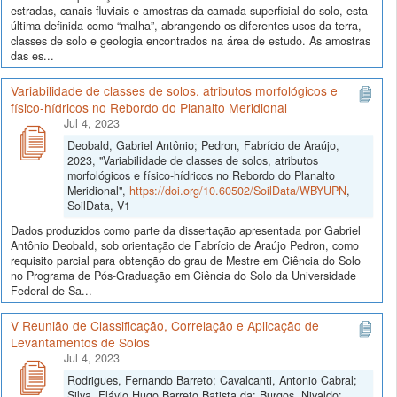
estradas, canais fluviais e amostras da camada superficial do solo, esta
última definida como “malha”, abrangendo os diferentes usos da terra,
classes de solo e geologia encontrados na área de estudo. As amostras
das es...
Variabilidade de classes de solos, atributos morfológicos e
físico-hídricos no Rebordo do Planalto Meridional
Jul 4, 2023
Deobald, Gabriel Antônio; Pedron, Fabrício de Araújo,
2023, "Variabilidade de classes de solos, atributos
morfológicos e físico-hídricos no Rebordo do Planalto
Meridional",
https://doi.org/10.60502/SoilData/WBYUPN
,
SoilData, V1
Dados produzidos como parte da dissertação apresentada por Gabriel
Antônio Deobald, sob orientação de Fabrício de Araújo Pedron, como
requisito parcial para obtenção do grau de Mestre em Ciência do Solo
no Programa de Pós-Graduação em Ciência do Solo da Universidade
Federal de Sa...
V Reunião de Classificação, Correlação e Aplicação de
Levantamentos de Solos
Jul 4, 2023
Rodrigues, Fernando Barreto; Cavalcanti, Antonio Cabral;
Silva, Flávio Hugo Barreto Batista da; Burgos, Nivaldo;