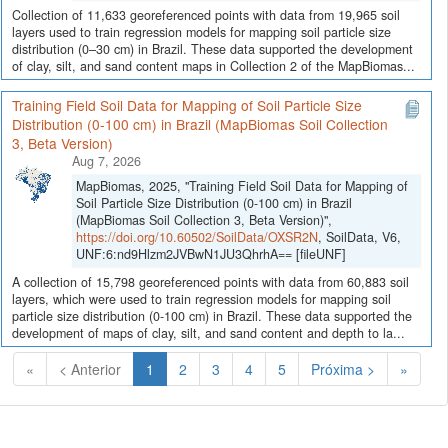
Collection of 11,633 georeferenced points with data from 19,965 soil
layers used to train regression models for mapping soil particle size
distribution (0–30 cm) in Brazil. These data supported the development
of clay, silt, and sand content maps in Collection 2 of the MapBiomas...
Training Field Soil Data for Mapping of Soil Particle Size
Distribution (0-100 cm) in Brazil (MapBiomas Soil Collection
3, Beta Version)
Aug 7, 2026
MapBiomas, 2025, "Training Field Soil Data for Mapping of
Soil Particle Size Distribution (0-100 cm) in Brazil
(MapBiomas Soil Collection 3, Beta Version)",
https://doi.org/10.60502/SoilData/OXSR2N
, SoilData, V6,
UNF:6:nd9Hlzm2JVBwN1JU3QhrhA== [fileUNF]
A collection of 15,798 georeferenced points with data from 60,883 soil
layers, which were used to train regression models for mapping soil
particle size distribution (0-100 cm) in Brazil. These data supported the
development of maps of clay, silt, and sand content and depth to la...
(Atual)
«
< Anterior
1
2
3
4
5
Próxima >
»