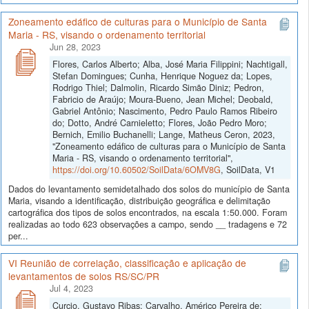
Zoneamento edáfico de culturas para o Município de Santa
Maria - RS, visando o ordenamento territorial
Jun 28, 2023
Flores, Carlos Alberto; Alba, José Maria Filippini; Nachtigall,
Stefan Domingues; Cunha, Henrique Noguez da; Lopes,
Rodrigo Thiel; Dalmolin, Ricardo Simão Diniz; Pedron,
Fabricio de Araújo; Moura-Bueno, Jean Michel; Deobald,
Gabriel Antônio; Nascimento, Pedro Paulo Ramos Ribeiro
do; Dotto, André Carnieletto; Flores, João Pedro Moro;
Bernich, Emilio Buchanelli; Lange, Matheus Ceron, 2023,
"Zoneamento edáfico de culturas para o Município de Santa
Maria - RS, visando o ordenamento territorial",
https://doi.org/10.60502/SoilData/6OMV8G
, SoilData, V1
Dados do levantamento semidetalhado dos solos do município de Santa
Maria, visando a identificação, distribuição geográfica e delimitação
cartográfica dos tipos de solos encontrados, na escala 1:50.000. Foram
realizadas ao todo 623 observações a campo, sendo __ tradagens e 72
per...
VI Reunião de correlação, classificação e aplicação de
levantamentos de solos RS/SC/PR
Jul 4, 2023
Curcio, Gustavo Ribas; Carvalho, Américo Pereira de;