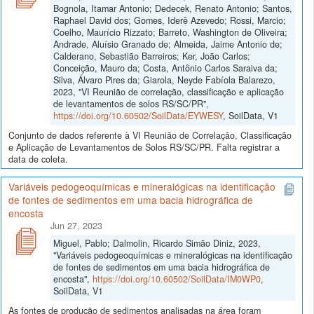
Bognola, Itamar Antonio; Dedecek, Renato Antonio; Santos,
Raphael David dos; Gomes, Iderê Azevedo; Rossi, Marcio;
Coelho, Maurício Rizzato; Barreto, Washington de Oliveira;
Andrade, Aluísio Granado de; Almeida, Jaime Antonio de;
Calderano, Sebastião Barreiros; Ker, João Carlos;
Conceição, Mauro da; Costa, Antônio Carlos Saraiva da;
Silva, Álvaro Pires da; Giarola, Neyde Fabíola Balarezo,
2023, "VI Reunião de correlação, classificação e aplicação
de levantamentos de solos RS/SC/PR",
https://doi.org/10.60502/SoilData/EYWESY
, SoilData, V1
Conjunto de dados referente à VI Reunião de Correlação, Classificação
e Aplicação de Levantamentos de Solos RS/SC/PR. Falta registrar a
data de coleta.
Variáveis pedogeoquímicas e mineralógicas na identificação
de fontes de sedimentos em uma bacia hidrográfica de
encosta
Jun 27, 2023
Miguel, Pablo; Dalmolin, Ricardo Simão Diniz, 2023,
"Variáveis pedogeoquímicas e mineralógicas na identificação
de fontes de sedimentos em uma bacia hidrográfica de
encosta",
https://doi.org/10.60502/SoilData/IM0WP0
,
SoilData, V1
As fontes de produção de sedimentos analisadas na área foram