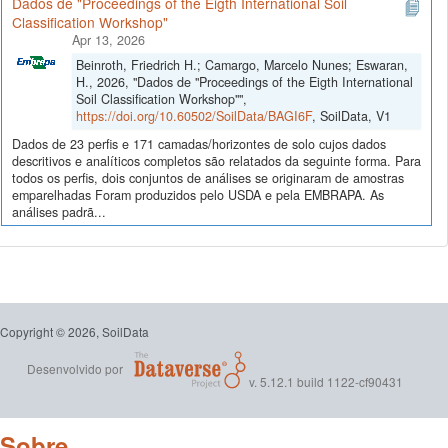
Dados de "Proceedings of the Eigth International Soil
Classification Workshop"
Apr 13, 2026
Beinroth, Friedrich H.; Camargo, Marcelo Nunes; Eswaran,
H., 2026, "Dados de "Proceedings of the Eigth International
Soil Classification Workshop"",
https://doi.org/10.60502/SoilData/BAGI6F
, SoilData, V1
Dados de 23 perfis e 171 camadas/horizontes de solo cujos dados
descritivos e analíticos completos são relatados da seguinte forma. Para
todos os perfis, dois conjuntos de análises se originaram de amostras
emparelhadas Foram produzidos pelo USDA e pela EMBRAPA. As
análises padrã...
Copyright © 2026, SoilData
Desenvolvido por
v. 5.12.1 build 1122-cf90431
Sobre