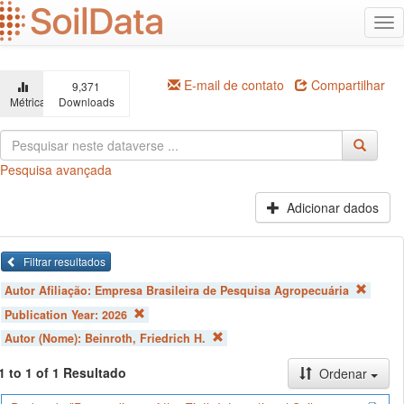
Ir
Alt
para
na
o
conteúdo
principal
E-mail de contato
Compartilhar
9,371
Métricas
Downloads
Pesquisa avançada
Adicionar dados
Filtrar resultados
Autor Afiliação:
Empresa Brasileira de Pesquisa Agropecuária
Publication Year:
2026
Autor (Nome):
Beinroth, Friedrich H.
1 to 1 of 1 Resultado
Ordenar