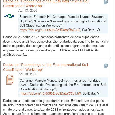
Dados de "Proceedings of the Eigth International Soil
Classification Workshop"
Apr 13, 2026
Beinroth, Friedrich H.; Camargo, Marcelo Nunes; Eswaran,
H., 2026, "Dados de "Proceedings of the Eigth International
Soil Classification Workshop"",
https://doi.org/10.60502/SoilData/BAGI6F
, SoilData, V1
Dados de 23 perfis e 171 camadas/horizontes de solo cujos dados
descritivos e analíticos completos são relatados da seguinte forma. Para
todos os perfis, dois conjuntos de análises se originaram de amostras
emparelhadas Foram produzidos pelo USDA e pela EMBRAPA. As
análises padrã...
Dados de "Proceedings of the First International Soil
Classification Workshop"
Apr 13, 2026
Camargo, Marcelo Nunes; Beinroth, Fernando Henrique,
2026, "Dados de "Proceedings of the First International Soil
Classification Workshop"",
https://doi.org/10.60502/SoilData/76VTJW
, SoilData, V1
Dados de 31 perfis de solo georreferenciados. Em cada um dos perfis
de solo, foram coletadas amostras de camadas que variam de 0 até 460
cm de profundidade, totalizando 208 horizontes/camadas amostradas.
As amostras foram submetidas a análises granulométricas e químicas,