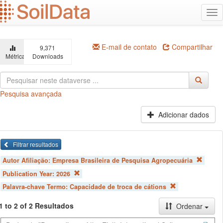
Ir
Alt
para
na
o
conteúdo
principal
E-mail de contato
Compartilhar
9,371
Métricas
Downloads
Pesquisa avançada
Adicionar dados
Filtrar resultados
Autor Afiliação:
Empresa Brasileira de Pesquisa Agropecuária
Publication Year:
2026
Palavra-chave Termo:
Capacidade de troca de cátions
1 to 2 of 2 Resultados
Ordenar