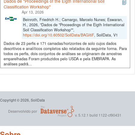
Dados de "Proceedings of the Eigth International Soil
Classification Workshop"
Apr 13, 2026
Beinroth, Friedrich H.; Camargo, Marcelo Nunes; Eswaran,
H., 2026, "Dados de "Proceedings of the Eigth International
Soil Classification Workshop"",
https://doi.org/10.60502/SoilData/BAGI6F
, SoilData, V1
Dados de 23 perfis e 171 camadas/horizontes de solo cujos dados
descritivos e analíticos completos são relatados da seguinte forma. Para
todos os perfis, dois conjuntos de análises se originaram de amostras
emparelhadas Foram produzidos pelo USDA e pela EMBRAPA. As
análises padrã...
Copyright © 2026, SoilData
Desenvolvido por
v. 5.12.1 build 1122-cf90431
Sobre