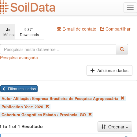
Ir
Alt
para
na
o
conteúdo
principal
E-mail de contato
Compartilhar
9,371
Métricas
Downloads
Pesquisa avançada
Adicionar dados
Filtrar resultados
Autor Afiliação:
Empresa Brasileira de Pesquisa Agropecuária
Publication Year:
2026
Cobertura Geográfica Estado / Província:
GO
1 to 1 of 1 Resultado
Ordenar