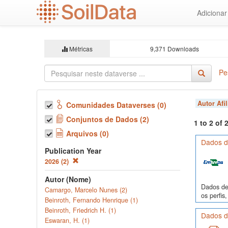
Ir
Adiciona
para
o
conteúdo
principal
Métricas
9,371 Downloads
Pe
Autor Afi
Comunidades Dataverses (0)
Conjuntos de Dados (2)
1 to 2 of
Arquivos (0)
Dados de
Publication Year
2026 (2)
Autor (Nome)
Dados de 
Camargo, Marcelo Nunes (2)
os perfi
Beinroth, Fernando Henrique (1)
Beinroth, Friedrich H. (1)
Dados de
Eswaran, H. (1)