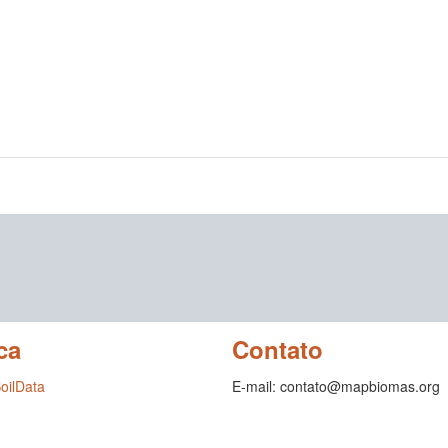
ca
Contato
SoilData
E-mail: contato@mapbiomas.org