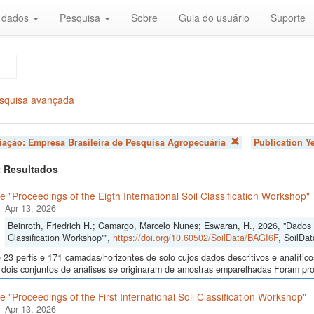
r dados
Pesquisa
Sobre
Guia do usuário
Suporte
squisa avançada
liação:
Empresa Brasileira de Pesquisa Agropecuária
Publication Y
 2 Resultados
 "Proceedings of the Eigth International Soil Classification Workshop"
Apr 13, 2026
Beinroth, Friedrich H.; Camargo, Marcelo Nunes; Eswaran, H., 2026, "Dados d
Classification Workshop"",
https://doi.org/10.60502/SoilData/BAGI6F
, SoilDat
23 perfis e 171 camadas/horizontes de solo cujos dados descritivos e analític
s, dois conjuntos de análises se originaram de amostras emparelhadas Foram p
 "Proceedings of the First International Soil Classification Workshop"
Apr 13, 2026