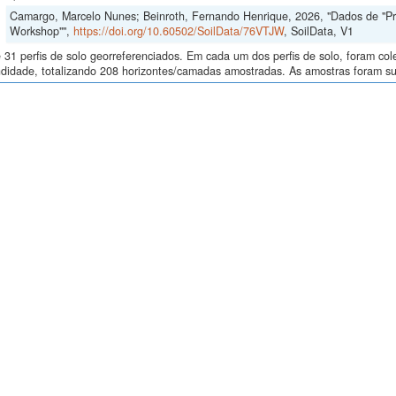
Camargo, Marcelo Nunes; Beinroth, Fernando Henrique, 2026, "Dados de "Proce
Workshop"",
https://doi.org/10.60502/SoilData/76VTJW
, SoilData, V1
 31 perfis de solo georreferenciados. Em cada um dos perfis de solo, foram c
didade, totalizando 208 horizontes/camadas amostradas. As amostras foram sub