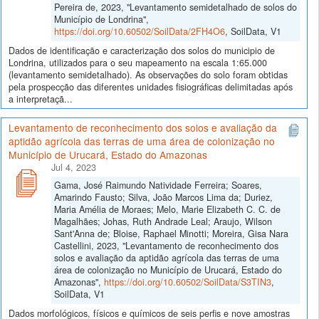
Pereira de, 2023, "Levantamento semidetalhado de solos do
Município de Londrina",
https://doi.org/10.60502/SoilData/2FH4O6
, SoilData, V1
Dados de identificação e caracterização dos solos do municipio de
Londrina, utilizados para o seu mapeamento na escala 1:65.000
(levantamento semidetalhado). As observações do solo foram obtidas
pela prospecção das diferentes unidades fisiográficas delimitadas após
a interpretaçã...
Levantamento de reconhecimento dos solos e avaliação da
aptidão agrícola das terras de uma área de colonização no
Município de Urucará, Estado do Amazonas
Jul 4, 2023
Gama, José Raimundo Natividade Ferreira; Soares,
Amarindo Fausto; Silva, João Marcos Lima da; Duriez,
Maria Amélia de Moraes; Melo, Marie Elizabeth C. C. de
Magalhães; Johas, Ruth Andrade Leal; Araujo, Wilson
Sant'Anna de; Bloise, Raphael Minotti; Moreira, Gisa Nara
Castellini, 2023, "Levantamento de reconhecimento dos
solos e avaliação da aptidão agrícola das terras de uma
área de colonização no Município de Urucará, Estado do
Amazonas",
https://doi.org/10.60502/SoilData/S3TIN3
,
SoilData, V1
Dados morfológicos, físicos e químicos de seis perfis e nove amostras