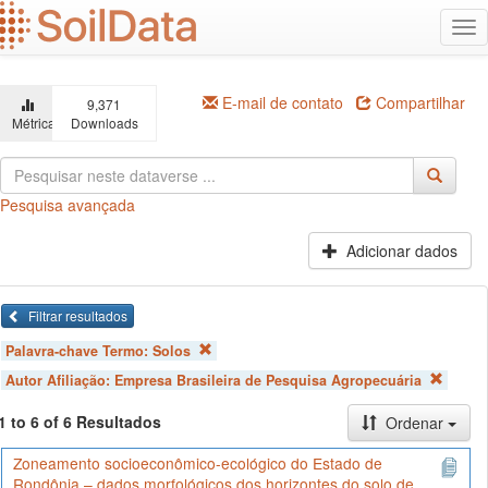
Ir
Alt
para
na
o
conteúdo
principal
E-mail de contato
Compartilhar
9,371
Métricas
Downloads
Pesquisa avançada
Adicionar dados
Filtrar resultados
Palavra-chave Termo:
Solos
Autor Afiliação:
Empresa Brasileira de Pesquisa Agropecuária
1 to 6 of 6 Resultados
Ordenar
Zoneamento socioeconômico-ecológico do Estado de
Rondônia – dados morfológicos dos horizontes do solo de