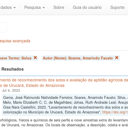
r dados
Pesquisa
Sobre
Guia do usuário
Suporte
squisa avançada
chave Termo:
Solos
Autor (Nome):
Soares, Amarindo Fausto
 2 Resultados
mento de reconhecimento dos solos e avaliação da aptidão agrícola da
io de Urucará, Estado do Amazonas
Jul 4, 2023
Gama, José Raimundo Natividade Ferreira; Soares, Amarindo Fausto; Silva, 
Melo, Marie Elizabeth C. C. de Magalhães; Johas, Ruth Andrade Leal; Araujo,
Gisa Nara Castellini, 2023, "Levantamento de reconhecimento dos solos e av
colonização no Município de Urucará, Estado do Amazonas",
https://doi.org
fológicos, físicos e químicos de seis perfis e nove amostras extra do levant
 de Urucará, no Amazonas. Os locais de observação, a descrição, coleta e anál