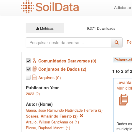
Ir
Adiciona
para
o
conteúdo
principal
Métricas
9,371 Downloads
Pe
Palavra-
Comunidades Dataverses (0)
Conjuntos de Dados (2)
1 to 2 of
Arquivos (0)
Levanta
Publication Year
Municíp
2023 (2)
Autor (Nome)
Gama, José Raimundo Natividade Ferreira (2)
Soares, Amarindo Fausto (2)
Araujo, Wilson Sant'Anna de (1)
Dados mor
Bloise, Raphael Minotti (1)
município