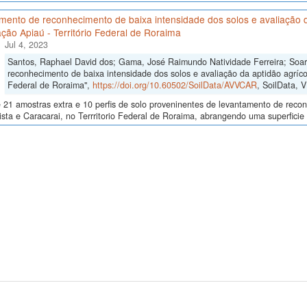
ento de reconhecimento de baixa intensidade dos solos e avaliação da
ção Apiaú - Território Federal de Roraima
Jul 4, 2023
Santos, Raphael David dos; Gama, José Raimundo Natividade Ferreira; Soa
reconhecimento de baixa intensidade dos solos e avaliação da aptidão agrícol
Federal de Roraima",
https://doi.org/10.60502/SoilData/AVVCAR
, SoilData, 
 21 amostras extra e 10 perfis de solo proveninentes de levantamento de reco
sta e Caracarai, no Terrritorio Federal de Roraima, abrangendo uma superficie