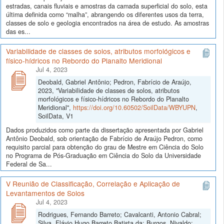
estradas, canais fluviais e amostras da camada superficial do solo, esta
última definida como “malha”, abrangendo os diferentes usos da terra,
classes de solo e geologia encontrados na área de estudo. As amostras
das es...
Variabilidade de classes de solos, atributos morfológicos e
físico-hídricos no Rebordo do Planalto Meridional
Jul 4, 2023
Deobald, Gabriel Antônio; Pedron, Fabrício de Araújo,
2023, "Variabilidade de classes de solos, atributos
morfológicos e físico-hídricos no Rebordo do Planalto
Meridional",
https://doi.org/10.60502/SoilData/WBYUPN
,
SoilData, V1
Dados produzidos como parte da dissertação apresentada por Gabriel
Antônio Deobald, sob orientação de Fabrício de Araújo Pedron, como
requisito parcial para obtenção do grau de Mestre em Ciência do Solo
no Programa de Pós-Graduação em Ciência do Solo da Universidade
Federal de Sa...
V Reunião de Classificação, Correlação e Aplicação de
Levantamentos de Solos
Jul 4, 2023
Rodrigues, Fernando Barreto; Cavalcanti, Antonio Cabral;
Silva, Flávio Hugo Barreto Batista da; Burgos, Nivaldo;