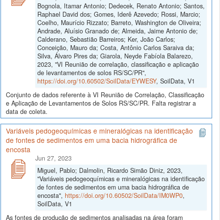
Bognola, Itamar Antonio; Dedecek, Renato Antonio; Santos,
Raphael David dos; Gomes, Iderê Azevedo; Rossi, Marcio;
Coelho, Maurício Rizzato; Barreto, Washington de Oliveira;
Andrade, Aluísio Granado de; Almeida, Jaime Antonio de;
Calderano, Sebastião Barreiros; Ker, João Carlos;
Conceição, Mauro da; Costa, Antônio Carlos Saraiva da;
Silva, Álvaro Pires da; Giarola, Neyde Fabíola Balarezo,
2023, "VI Reunião de correlação, classificação e aplicação
de levantamentos de solos RS/SC/PR",
https://doi.org/10.60502/SoilData/EYWESY
, SoilData, V1
Conjunto de dados referente à VI Reunião de Correlação, Classificação
e Aplicação de Levantamentos de Solos RS/SC/PR. Falta registrar a
data de coleta.
Variáveis pedogeoquímicas e mineralógicas na identificação
de fontes de sedimentos em uma bacia hidrográfica de
encosta
Jun 27, 2023
Miguel, Pablo; Dalmolin, Ricardo Simão Diniz, 2023,
"Variáveis pedogeoquímicas e mineralógicas na identificação
de fontes de sedimentos em uma bacia hidrográfica de
encosta",
https://doi.org/10.60502/SoilData/IM0WP0
,
SoilData, V1
As fontes de produção de sedimentos analisadas na área foram