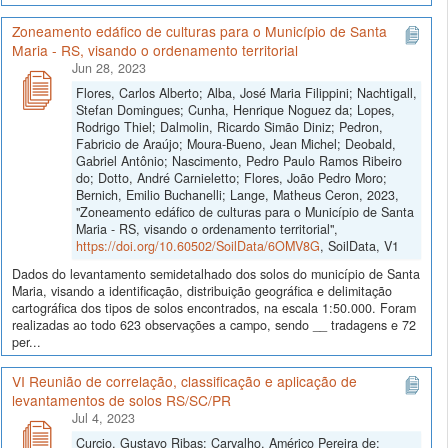
Zoneamento edáfico de culturas para o Município de Santa
Maria - RS, visando o ordenamento territorial
Jun 28, 2023
Flores, Carlos Alberto; Alba, José Maria Filippini; Nachtigall,
Stefan Domingues; Cunha, Henrique Noguez da; Lopes,
Rodrigo Thiel; Dalmolin, Ricardo Simão Diniz; Pedron,
Fabricio de Araújo; Moura-Bueno, Jean Michel; Deobald,
Gabriel Antônio; Nascimento, Pedro Paulo Ramos Ribeiro
do; Dotto, André Carnieletto; Flores, João Pedro Moro;
Bernich, Emilio Buchanelli; Lange, Matheus Ceron, 2023,
"Zoneamento edáfico de culturas para o Município de Santa
Maria - RS, visando o ordenamento territorial",
https://doi.org/10.60502/SoilData/6OMV8G
, SoilData, V1
Dados do levantamento semidetalhado dos solos do município de Santa
Maria, visando a identificação, distribuição geográfica e delimitação
cartográfica dos tipos de solos encontrados, na escala 1:50.000. Foram
realizadas ao todo 623 observações a campo, sendo __ tradagens e 72
per...
VI Reunião de correlação, classificação e aplicação de
levantamentos de solos RS/SC/PR
Jul 4, 2023
Curcio, Gustavo Ribas; Carvalho, Américo Pereira de;