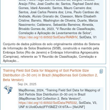
Araújo Filho, José Coelho de; Santos, Raphael David dos;
Gomes, Idarê Azevedo; Santos, Mauro Carneiro dos;
Santos, José Carlos Pereira dos; Lima, Paulo Cardoso de;
Andrade, Aluísio Granato de; Claesson, Marie Elisabeth
Cristine; Barreto, Washington de Oliveira; Duarte, Mariza
Nascimento; Calderano, Sebastião Barreiros; Almeida,
Brivaldo Gomes de, 2023, "V Reunião de Classificação,
Correlação e Aplicação de Levantamentos de Solos",
https://doi.org/10.60502/SoilData/RVABHV
, SoilData, V1
Conjunto de dados públicos do solo originalmente obtidos do Sistema
de Informação de Solos Brasileiros (SISB), construído e mantido pela
Embrapa Solos (Rio de Janeiro) e Embrapa Informática Agropecuária
(Campinas), referente ao 'V Reunião de Classificação, Correlação e
Aplicação...
Training Field Soil Data for Mapping of Soil Particle Size
Distribution (0–30 cm) in Brazil (MapBiomas Soil Collection 2,
Beta Version)
Sep 24, 2025
MapBiomas, 2024, "Training Field Soil Data for Mapping of
Soil Particle Size Distribution (0–30 cm) in Brazil
(MapBiomas Soil Collection 2, Beta Version)",
https://doi.org/10.60502/SoilData/P6R332
, SoilData, V3,
UNF:6:UIo9Du9z2FFtSMZZ1X19TA== [fileUNF]