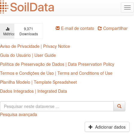
Ir
Alt
para
na
o
conteúdo
principal
E-mail de contato
Compartilhar
9,371
Métricas
Downloads
Aviso de Privacidade | Privacy Notice
Guia do Usuário | User Guide
Política de Preservação de Dados | Data Preservation Policy
Termos e Condições de Uso | Terms and Conditions of Use
Planilha Modelo | Template Spreadsheet
Dados Integrados | Integrated Data
Pesquisa avançada
Adicionar dados