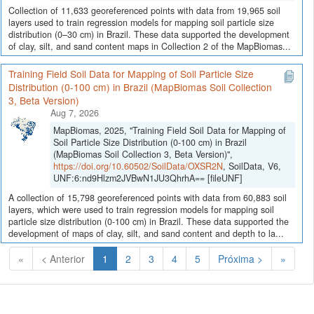
Collection of 11,633 georeferenced points with data from 19,965 soil
layers used to train regression models for mapping soil particle size
distribution (0–30 cm) in Brazil. These data supported the development
of clay, silt, and sand content maps in Collection 2 of the MapBiomas...
Training Field Soil Data for Mapping of Soil Particle Size
Distribution (0-100 cm) in Brazil (MapBiomas Soil Collection
3, Beta Version)
Aug 7, 2026
MapBiomas, 2025, "Training Field Soil Data for Mapping of
Soil Particle Size Distribution (0-100 cm) in Brazil
(MapBiomas Soil Collection 3, Beta Version)",
https://doi.org/10.60502/SoilData/OXSR2N
, SoilData, V6,
UNF:6:nd9Hlzm2JVBwN1JU3QhrhA== [fileUNF]
A collection of 15,798 georeferenced points with data from 60,883 soil
layers, which were used to train regression models for mapping soil
particle size distribution (0-100 cm) in Brazil. These data supported the
development of maps of clay, silt, and sand content and depth to la...
(Atual)
«
< Anterior
1
2
3
4
5
Próxima >
»