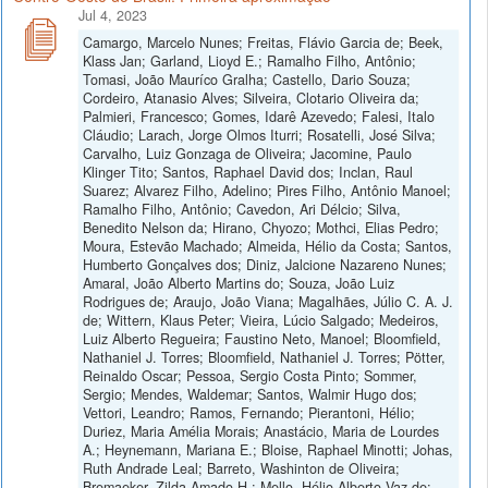
Jul 4, 2023
Camargo, Marcelo Nunes; Freitas, Flávio Garcia de; Beek,
Klass Jan; Garland, Lioyd E.; Ramalho Filho, Antônio;
Tomasi, João Mauríco Gralha; Castello, Dario Souza;
Cordeiro, Atanasio Alves; Silveira, Clotario Oliveira da;
Palmieri, Francesco; Gomes, Idarê Azevedo; Falesi, Italo
Cláudio; Larach, Jorge Olmos Iturri; Rosatelli, José Silva;
Carvalho, Luiz Gonzaga de Oliveira; Jacomine, Paulo
Klinger Tito; Santos, Raphael David dos; Inclan, Raul
Suarez; Alvarez Filho, Adelino; Pires Filho, Antônio Manoel;
Ramalho Filho, Antônio; Cavedon, Ari Délcio; Silva,
Benedito Nelson da; Hirano, Chyozo; Mothci, Elias Pedro;
Moura, Estevão Machado; Almeida, Hélio da Costa; Santos,
Humberto Gonçalves dos; Diniz, Jalcione Nazareno Nunes;
Amaral, João Alberto Martins do; Souza, João Luiz
Rodrigues de; Araujo, João Viana; Magalhães, Júlio C. A. J.
de; Wittern, Klaus Peter; Vieira, Lúcio Salgado; Medeiros,
Luiz Alberto Regueira; Faustino Neto, Manoel; Bloomfield,
Nathaniel J. Torres; Bloomfield, Nathaniel J. Torres; Pötter,
Reinaldo Oscar; Pessoa, Sergio Costa Pinto; Sommer,
Sergio; Mendes, Waldemar; Santos, Walmir Hugo dos;
Vettori, Leandro; Ramos, Fernando; Pierantoni, Hélio;
Duriez, Maria Amélia Morais; Anastácio, Maria de Lourdes
A.; Heynemann, Mariana E.; Bloise, Raphael Minotti; Johas,
Ruth Andrade Leal; Barreto, Washinton de Oliveira;
Bremaeker, Zilda Amado H.; Mello, Hélio Alberto Vaz de;