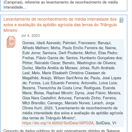
(Campinas), referente ao levantamento de reconhecimento de média
intensidade...
Levantamento de reconhecimento de média intensidade dos
solos e avaliação da aptidão agrícola das terras do Triângulo
Mineiro
Jul 4, 2023
Gomes, Idarê Azevedo; Palmieri, Francesco; Baruqui,
Alfredo Melhem; Motta, Paulo Emílio Ferreira da; Naime,
Eubi Jorne; Santana, Derli Prudente; Mothci, Elias Pedro;
Freitas, Flávio Garcia de; Santos, Humberto Gonçalves dos;
Pötter, Reinaldo Oscar; Barreto, Washington de Oliveira;
Duriez, Marilia Amélia de Moraes; Johas, Ruth Andrade
Leal; Melo, Marie Elisabeth Christine Claessen de
Magalhẽs; Araújo, Wilson Sant'Anna de; Paula, José Lopes
de; Fontes, Luiz Eduardo Ferreira; Antonello, Loiva Lizia;
Bezerra, Therezinha da Costa Lima; Rodrigues, Evanda
Maria; Bloise, Raphael Minotti; Dynia, José Flávio; Moreira,
Gisa Nara Castellini; Antunes, Fernando Zinho; Ferreira,
Mitzi Brandão; Camargo, Marcelo Nunes; Larach, Jorge
Olmos Iturri, 2023, "Levantamento de reconhecimento de
média intensidade dos solos e avaliação da aptidão agrícola
das terras do Triângulo Mineiro",
https://doi.org/10.60502/SoilData/3XPGSA
, SoilData, V1
Conjunto de dados públicos do solo originalmente obtidos do Sistema