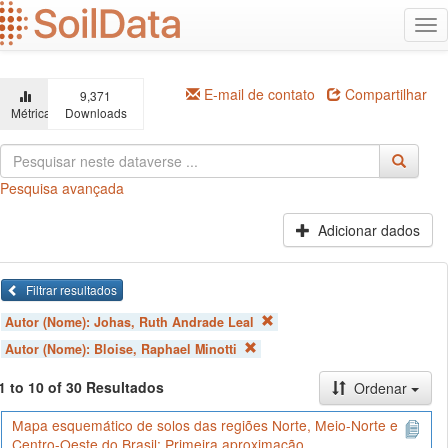
Ir
Alt
para
na
o
conteúdo
principal
E-mail de contato
Compartilhar
9,371
Métricas
Downloads
Pesquisa avançada
Adicionar dados
Filtrar resultados
Autor (Nome):
Johas, Ruth Andrade Leal
Autor (Nome):
Bloise, Raphael Minotti
1 to 10 of 30 Resultados
Ordenar
Mapa esquemático de solos das regiões Norte, Meio-Norte e
Centro-Oeste do Brasil: Primeira aproximação