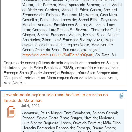
Vettori, Ida; Perreira, Maria Aparecida Barroso; Leite, Adahil
de Medeiros; Cardoso, Manoel da Silva; Castro, Abeilard
Fernando de; Pinheiro, Francisca M.; Moreira, Gisa Nara
Castellini; Paula, José Lopes de; Sobral Filho, Raymundo
Mendes; Antunes, Franklin dos Santos; Antonello, Loiva
Lizia; Carneiro, Luiz Rainho S.; Bezerra, Therezinha O. L.;
Chagas, Sinésio Francisco; Arango, Heloisa S. de; Nunes,
Aristóteles; Zikan, José Francisco Bizeray, 2023, "Mapa
esquemático de solos das regiões Norte, Meio-Norte e
Centro-Oeste do Brasil: Primeira aproximação",
https://doi.org/10.60502/SoilData/7OQ508
, SoilData, V1
Conjunto de dados públicos do solo originalmente obtidos do Sistema
de Informação de Solos Brasileiros (SISB), construído e mantido pela
Embrapa Solos (Rio de Janeiro) e Embrapa Informática Agropecuária
(Campinas), referente ao 'Mapa esquemático de solos regiões Norte,
Meio-Norte...
Levantamento exploratório-reconhecimento de solos do
Estado do Maranhão
Jul 4, 2023
Jacomine, Paulo Klinger Tito; Cavalcanti, Anionto Cabral;
Pessoa, Sergio Costa Pinto; Brugos, Nivaldo; Medeiros,
Luiz Alberto Regueira; Lopes, Osvaldo Ferreira; Mélo Filho,
Heraclio Fernandes Raposo de; Formiga, Rheno Amaro;