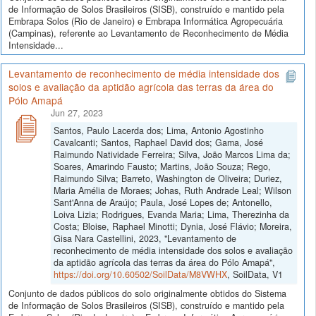
de Informação de Solos Brasileiros (SISB), construído e mantido pela
Embrapa Solos (Rio de Janeiro) e Embrapa Informática Agropecuária
(Campinas), referente ao Levantamento de Reconhecimento de Média
Intensidade...
Levantamento de reconhecimento de média intensidade dos
solos e avaliação da aptidão agrícola das terras da área do
Pólo Amapá
Jun 27, 2023
Santos, Paulo Lacerda dos; Lima, Antonio Agostinho
Cavalcanti; Santos, Raphael David dos; Gama, José
Raimundo Natividade Ferreira; Silva, João Marcos Lima da;
Soares, Amarindo Fausto; Martins, João Souza; Rego,
Raimundo Silva; Barreto, Washington de Oliveira; Duriez,
Maria Amélia de Moraes; Johas, Ruth Andrade Leal; Wilson
Sant'Anna de Araújo; Paula, José Lopes de; Antonello,
Loiva Lizia; Rodrigues, Evanda Maria; Lima, Therezinha da
Costa; Bloise, Raphael Minotti; Dynia, José Flávio; Moreira,
Gisa Nara Castellini, 2023, "Levantamento de
reconhecimento de média intensidade dos solos e avaliação
da aptidão agrícola das terras da área do Pólo Amapá",
https://doi.org/10.60502/SoilData/M8VWHX
, SoilData, V1
Conjunto de dados públicos do solo originalmente obtidos do Sistema
de Informação de Solos Brasileiros (SISB), construído e mantido pela