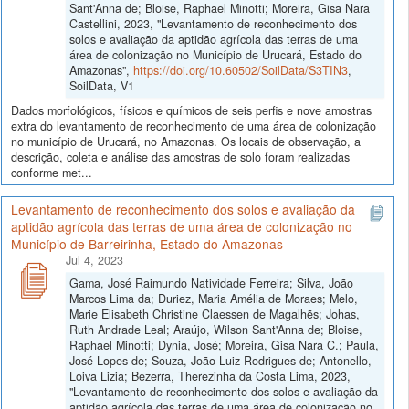
Sant'Anna de; Bloise, Raphael Minotti; Moreira, Gisa Nara
Castellini, 2023, "Levantamento de reconhecimento dos
solos e avaliação da aptidão agrícola das terras de uma
área de colonização no Município de Urucará, Estado do
Amazonas",
https://doi.org/10.60502/SoilData/S3TIN3
,
SoilData, V1
Dados morfológicos, físicos e químicos de seis perfis e nove amostras
extra do levantamento de reconhecimento de uma área de colonização
no município de Urucará, no Amazonas. Os locais de observação, a
descrição, coleta e análise das amostras de solo foram realizadas
conforme met...
Levantamento de reconhecimento dos solos e avaliação da
aptidão agrícola das terras de uma área de colonização no
Município de Barreirinha, Estado do Amazonas
Jul 4, 2023
Gama, José Raimundo Natividade Ferreira; Silva, João
Marcos Lima da; Duriez, Maria Amélia de Moraes; Melo,
Marie Elisabeth Christine Claessen de Magalhẽs; Johas,
Ruth Andrade Leal; Araújo, Wilson Sant'Anna de; Bloise,
Raphael Minotti; Dynia, José; Moreira, Gisa Nara C.; Paula,
José Lopes de; Souza, João Luiz Rodrigues de; Antonello,
Loiva Lizia; Bezerra, Therezinha da Costa Lima, 2023,
"Levantamento de reconhecimento dos solos e avaliação da
aptidão agrícola das terras de uma área de colonização no