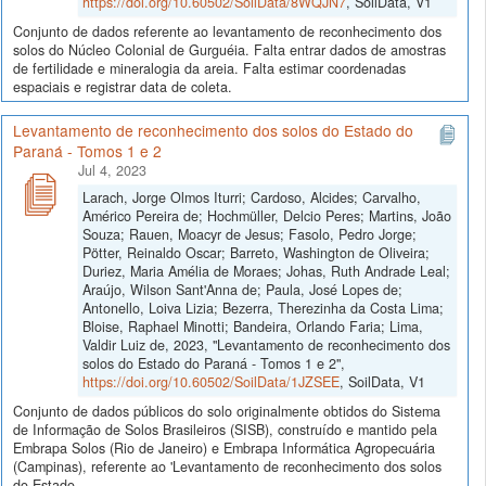
https://doi.org/10.60502/SoilData/8WQJN7
, SoilData, V1
Conjunto de dados referente ao levantamento de reconhecimento dos
solos do Núcleo Colonial de Gurguéia. Falta entrar dados de amostras
de fertilidade e mineralogia da areia. Falta estimar coordenadas
espaciais e registrar data de coleta.
Levantamento de reconhecimento dos solos do Estado do
Paraná - Tomos 1 e 2
Jul 4, 2023
Larach, Jorge Olmos Iturri; Cardoso, Alcides; Carvalho,
Américo Pereira de; Hochmüller, Delcio Peres; Martins, João
Souza; Rauen, Moacyr de Jesus; Fasolo, Pedro Jorge;
Pötter, Reinaldo Oscar; Barreto, Washington de Oliveira;
Duriez, Maria Amélia de Moraes; Johas, Ruth Andrade Leal;
Araújo, Wilson Sant'Anna de; Paula, José Lopes de;
Antonello, Loiva Lizia; Bezerra, Therezinha da Costa Lima;
Bloise, Raphael Minotti; Bandeira, Orlando Faria; Lima,
Valdir Luiz de, 2023, "Levantamento de reconhecimento dos
solos do Estado do Paraná - Tomos 1 e 2",
https://doi.org/10.60502/SoilData/1JZSEE
, SoilData, V1
Conjunto de dados públicos do solo originalmente obtidos do Sistema
de Informação de Solos Brasileiros (SISB), construído e mantido pela
Embrapa Solos (Rio de Janeiro) e Embrapa Informática Agropecuária
(Campinas), referente ao 'Levantamento de reconhecimento dos solos
do Estado...