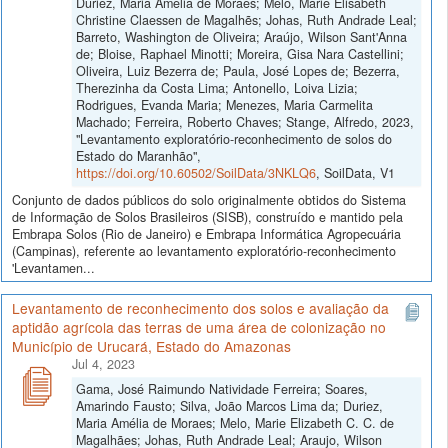
Duriez, Maria Amélia de Moraes; Melo, Marie Elisabeth
Christine Claessen de Magalhẽs; Johas, Ruth Andrade Leal;
Barreto, Washington de Oliveira; Araújo, Wilson Sant'Anna
de; Bloise, Raphael Minotti; Moreira, Gisa Nara Castellini;
Oliveira, Luiz Bezerra de; Paula, José Lopes de; Bezerra,
Therezinha da Costa Lima; Antonello, Loiva Lizia;
Rodrigues, Evanda Maria; Menezes, Maria Carmelita
Machado; Ferreira, Roberto Chaves; Stange, Alfredo, 2023,
"Levantamento exploratório-reconhecimento de solos do
Estado do Maranhão",
https://doi.org/10.60502/SoilData/3NKLQ6
, SoilData, V1
Conjunto de dados públicos do solo originalmente obtidos do Sistema
de Informação de Solos Brasileiros (SISB), construído e mantido pela
Embrapa Solos (Rio de Janeiro) e Embrapa Informática Agropecuária
(Campinas), referente ao levantamento exploratório-reconhecimento
'Levantamen...
Levantamento de reconhecimento dos solos e avaliação da
aptidão agrícola das terras de uma área de colonização no
Município de Urucará, Estado do Amazonas
Jul 4, 2023
Gama, José Raimundo Natividade Ferreira; Soares,
Amarindo Fausto; Silva, João Marcos Lima da; Duriez,
Maria Amélia de Moraes; Melo, Marie Elizabeth C. C. de
Magalhães; Johas, Ruth Andrade Leal; Araujo, Wilson