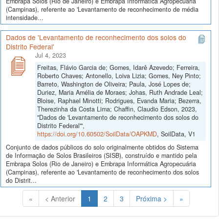
Embrapa Solos (Rio de Janeiro) e Embrapa Informática Agropecuária
(Campinas), referente ao 'Levantamento de reconhecimento de média
intensidade...
Dados de 'Levantamento de reconhecimento dos solos do
Distrito Federal'
Jul 4, 2023
Freitas, Flávio Garcia de; Gomes, Idarê Azevedo; Ferreira,
Roberto Chaves; Antonello, Loiva Lizia; Gomes, Ney Pinto;
Barreto, Washington de Oliveira; Paula, José Lopes de;
Duriez, Maria Amélia de Moraes; Johas, Ruth Andrade Leal;
Bloise, Raphael Minotti; Rodrigues, Evanda Maria; Bezerra,
Therezinha da Costa Lima; Chaffin, Claudio Edson, 2023,
"Dados de 'Levantamento de reconhecimento dos solos do
Distrito Federal'",
https://doi.org/10.60502/SoilData/OAPKMD
, SoilData, V1
Conjunto de dados públicos do solo originalmente obtidos do Sistema
de Informação de Solos Brasileiros (SISB), construído e mantido pela
Embrapa Solos (Rio de Janeiro) e Embrapa Informática Agropecuária
(Campinas), referente ao 'Levantamento de reconhecimento dos solos
do Distrit...
(Atual)
«
< Anterior
1
2
3
Próxima >
»