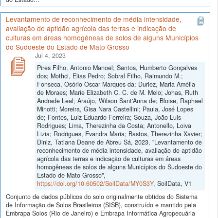
Levantamento de reconhecimento de média intensidade,
avaliação de aptidão agrícola das terras e indicação de
culturas em áreas homogêneas de solos de alguns Municípios
do Sudoeste do Estado de Mato Grosso
Jul 4, 2023
Pires Filho, Antonio Manoel; Santos, Humberto Gonçalves
dos; Mothci, Elias Pedro; Sobral Filho, Raimundo M.;
Fonseca, Osório Oscar Marques da; Duriez, Maria Amélia
de Moraes; Marie Elizabeth C. C. de M. Melo; Johas, Ruth
Andrade Leal; Araújo, Wilson Sant'Anna de; Bloise, Raphael
Minotti; Moreira, Gisa Nara Castellini; Paula, José Lopes
de; Fontes, Luiz Eduardo Ferreira; Souza, João Luis
Rodrigues; Lima, Therezinha da Costa; Antonello, Loiva
Lizia; Rodrigues, Evandra Maria; Bastos, Therezinha Xavier;
Diniz, Tatiana Deane de Abreu Sá, 2023, "Levantamento de
reconhecimento de média intensidade, avaliação de aptidão
agrícola das terras e indicação de culturas em áreas
homogêneas de solos de alguns Municípios do Sudoeste do
Estado de Mato Grosso",
https://doi.org/10.60502/SoilData/MY0S3Y
, SoilData, V1
Conjunto de dados públicos do solo originalmente obtidos do Sistema
de Informação de Solos Brasileiros (SISB), construído e mantido pela
Embrapa Solos (Rio de Janeiro) e Embrapa Informática Agropecuária