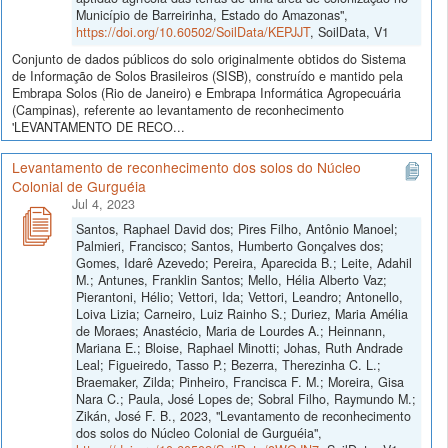
Município de Barreirinha, Estado do Amazonas",
https://doi.org/10.60502/SoilData/KEPJJT
, SoilData, V1
Conjunto de dados públicos do solo originalmente obtidos do Sistema
de Informação de Solos Brasileiros (SISB), construído e mantido pela
Embrapa Solos (Rio de Janeiro) e Embrapa Informática Agropecuária
(Campinas), referente ao levantamento de reconhecimento
'LEVANTAMENTO DE RECO...
Levantamento de reconhecimento dos solos do Núcleo
Colonial de Gurguéia
Jul 4, 2023
Santos, Raphael David dos; Pires Filho, Antônio Manoel;
Palmieri, Francisco; Santos, Humberto Gonçalves dos;
Gomes, Idarê Azevedo; Pereira, Aparecida B.; Leite, Adahil
M.; Antunes, Franklin Santos; Mello, Hélia Alberto Vaz;
Pierantoni, Hélio; Vettori, Ida; Vettori, Leandro; Antonello,
Loiva Lizia; Carneiro, Luiz Rainho S.; Duriez, Maria Amélia
de Moraes; Anastécio, Maria de Lourdes A.; Heinnann,
Mariana E.; Bloise, Raphael Minotti; Johas, Ruth Andrade
Leal; Figueiredo, Tasso P.; Bezerra, Therezinha C. L.;
Braemaker, Zilda; Pinheiro, Francisca F. M.; Moreira, Gisa
Nara C.; Paula, José Lopes de; Sobral Filho, Raymundo M.;
Zikán, José F. B., 2023, "Levantamento de reconhecimento
dos solos do Núcleo Colonial de Gurguéia",