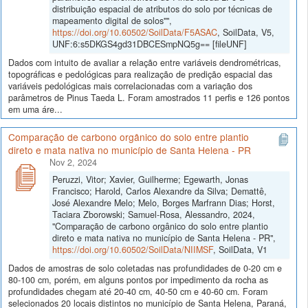
distribuição espacial de atributos do solo por técnicas de
mapeamento digital de solos"",
https://doi.org/10.60502/SoilData/F5ASAC
, SoilData, V5,
UNF:6:s5DKGS4gd31DBCESmpNQ5g== [fileUNF]
Dados com intuito de avaliar a relação entre variáveis dendrométricas,
topográficas e pedológicas para realização de predição espacial das
variáveis pedológicas mais correlacionadas com a variação dos
parâmetros de Pinus Taeda L. Foram amostrados 11 perfis e 126 pontos
em uma áre...
Comparação de carbono orgânico do solo entre plantio
direto e mata nativa no município de Santa Helena - PR
Nov 2, 2024
Peruzzi, Vitor; Xavier, Guilherme; Egewarth, Jonas
Francisco; Harold, Carlos Alexandre da Silva; Demattê,
José Alexandre Melo; Melo, Borges Marfrann Dias; Horst,
Taciara Zborowski; Samuel-Rosa, Alessandro, 2024,
"Comparação de carbono orgânico do solo entre plantio
direto e mata nativa no município de Santa Helena - PR",
https://doi.org/10.60502/SoilData/NIIMSF
, SoilData, V1
Dados de amostras de solo coletadas nas profundidades de 0-20 cm e
80-100 cm, porém, em alguns pontos por impedimento da rocha as
profundidades chegam até 20-40 cm, 40-50 cm e 40-60 cm. Foram
selecionados 20 locais distintos no município de Santa Helena, Paraná,