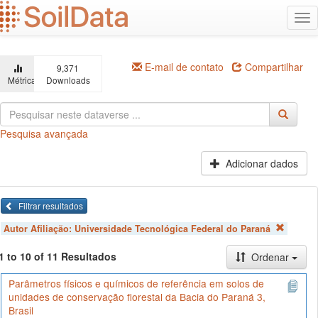
Ir
Alt
para
na
o
conteúdo
principal
E-mail de contato
Compartilhar
9,371
Métricas
Downloads
Pesquisa avançada
Adicionar dados
Filtrar resultados
Autor Afiliação:
Universidade Tecnológica Federal do Paraná
1 to 10 of 11 Resultados
Ordenar
Parâmetros físicos e químicos de referência em solos de
unidades de conservação florestal da Bacia do Paraná 3,
Brasil