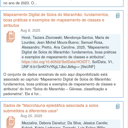
no ano de 2023. O...
Mapeamento Digital de Solos do Maranhão: fundamentos,
boas práticas e exemplos de mapeamento de classes e
atributos
Aug 8, 2025
Horst, Taciara Zborowski; Mendonça-Santos, Maria de
Lourdes; Jean Michel Moura-Bueno; Samuel-Rosa,
Alessandro; Pretto, Ana Caroline, 2025, "Mapeamento
Digital de Solos do Maranhão: fundamentos, boas práticas
e exemplos de mapeamento de classes e atributos",
https://doi.org/10.60502/SoilData/HOIDT7
, SoilData, V1,
UNF:6:b1SmKIYvYKgL7Jbc/Jbtkg== [fileUNF]
O conjunto de dados amostrais de solo aqui disponibilizado está
associado ao capítulo “Mapeamento Digital de Solos do Maranhão:
fundamentos, boas práticas e exemplos de mapeamento de classes e
atributos” do livro "Solos do Maranhão – Gênese, classificação e
pedometria". Ele é for...
Dados de "Macrofauna epiedáfica associada a solos
submetidos a diferentes usos"
Aug 20, 2025
Mezzalira, Debora Daneluz; Da Silva, Jéssica Camile;
Kubiak, Ketrin Lorhayne; Zarzycki, Luis Felipe Wille;