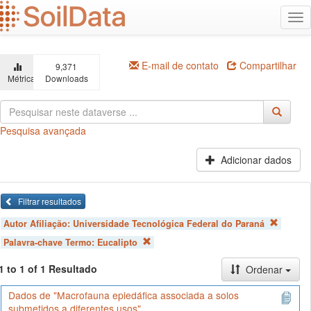
Ir
Alt
para
na
o
conteúdo
principal
E-mail de contato
Compartilhar
9,371
Métricas
Downloads
Pesquisa avançada
Adicionar dados
Filtrar resultados
Autor Afiliação:
Universidade Tecnológica Federal do Paraná
Palavra-chave Termo:
Eucalipto
1 to 1 of 1 Resultado
Ordenar
Dados de "Macrofauna epiedáfica associada a solos
submetidos a diferentes usos"