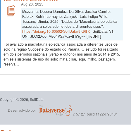
Aug 20, 2025
Mezzalira, Debora Daneluz; Da Silva, Jéssica Camile;
Kubiak, Ketrin Lorhayne; Zarzycki, Luis Felipe Wille;
Tessaro, Dinéia, 2025, "Dados de "Macrofauna epiedáfica
associada a solos submetidos a diferentes usos"",
https://doi.org/10.60502/SoilData/9K9IF0
, SoilData, V1,
UNF:6:Cf2XqonMeo4VSa7dzvtHWg== [fileUNF]
Foi avaliado a macrofauna epiedáfica associada a diferentes usos de
solo na região Sudoeste do estado do Paraná. O estudo foi realizado
em dois períodos sazonais (verão e outono) nos anos de 2014 e 2015,
em seis sistemas de uso do solo: mata ciliar, soja, milho, pastagem,
reserva...
Copyright © 2026, SoilData
Desenvolvido por
v. 5.12.1 build 1122-cf90431