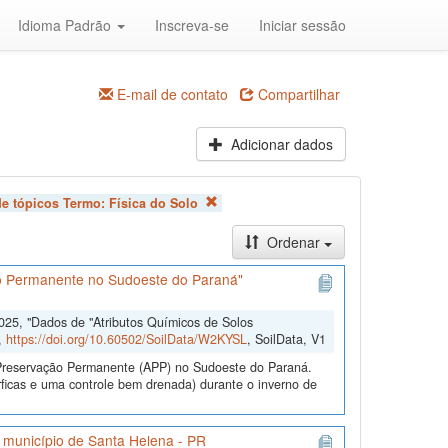
Idioma Padrão
Inscreva-se
Iniciar sessão
E-mail de contato
Compartilhar
Adicionar dados
de tópicos Termo:
Física do Solo
Ordenar
ão Permanente no Sudoeste do Paraná"
2025, "Dados de "Atributos Químicos de Solos
,
https://doi.org/10.60502/SoilData/W2KYSL
, SoilData, V1
e Preservação Permanente (APP) no Sudoeste do Paraná.
ficas e uma controle bem drenada) durante o inverno de
o município de Santa Helena - PR