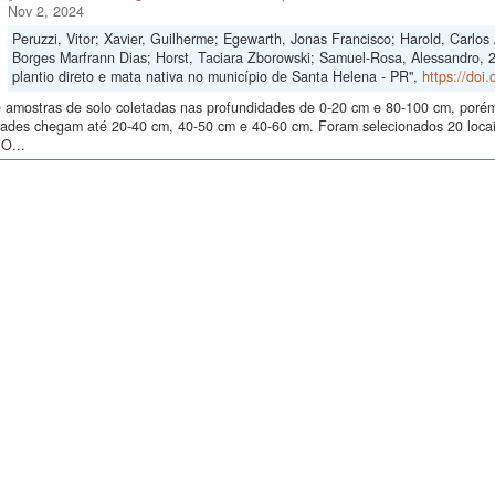
Nov 2, 2024
Peruzzi, Vitor; Xavier, Guilherme; Egewarth, Jonas Francisco; Harold, Carlo
Borges Marfrann Dias; Horst, Taciara Zborowski; Samuel-Rosa, Alessandro, 
plantio direto e mata nativa no município de Santa Helena - PR",
https://doi
 amostras de solo coletadas nas profundidades de 0-20 cm e 80-100 cm, poré
dades chegam até 20-40 cm, 40-50 cm e 40-60 cm. Foram selecionados 20 locais
O...