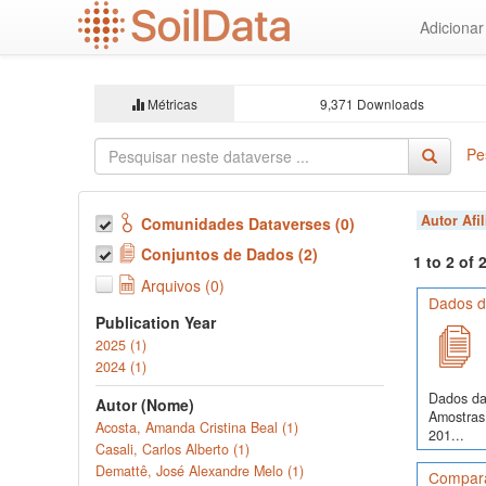
Ir
Adiciona
para
o
conteúdo
principal
Métricas
9,371 Downloads
Pe
Autor Afi
Comunidades Dataverses (0)
Conjuntos de Dados (2)
1 to 2 of
Arquivos (0)
Dados d
Publication Year
2025 (1)
2024 (1)
Dados da
Autor (Nome)
Amostras
Acosta, Amanda Cristina Beal (1)
201...
Casali, Carlos Alberto (1)
Demattê, José Alexandre Melo (1)
Comparaç