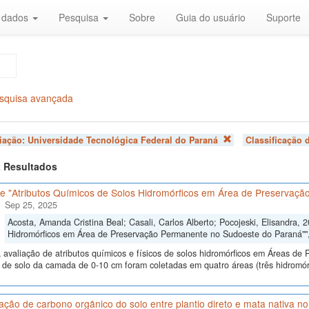
r dados
Pesquisa
Sobre
Guia do usuário
Suporte
squisa avançada
liação:
Universidade Tecnológica Federal do Paraná
Classificação 
 2 Resultados
e "Atributos Químicos de Solos Hidromórficos em Área de Preservaç
Sep 25, 2025
Acosta, Amanda Cristina Beal; Casali, Carlos Alberto; Pocojeski, Elisandra, 
Hidromórficos em Área de Preservação Permanente no Sudoeste do Paraná""
 avaliação de atributos químicos e físicos de solos hidromórficos em Áreas d
 de solo da camada de 0-10 cm foram coletadas em quatro áreas (três hidromór
ão de carbono orgânico do solo entre plantio direto e mata nativa n