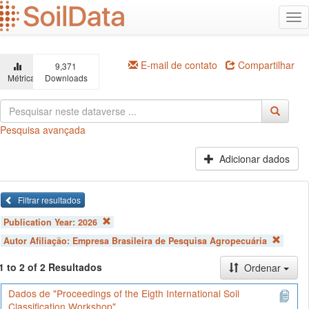
Ir
Alt
para
na
o
conteúdo
principal
E-mail de contato
Compartilhar
9,371
Métricas
Downloads
Pesquisa avançada
Adicionar dados
Filtrar resultados
Publication Year:
2026
Autor Afiliação:
Empresa Brasileira de Pesquisa Agropecuária
1 to 2 of 2 Resultados
Ordenar
Dados de "Proceedings of the Eigth International Soil
Classification Workshop"