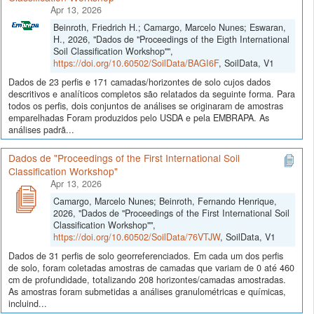
Apr 13, 2026
Beinroth, Friedrich H.; Camargo, Marcelo Nunes; Eswaran,
H., 2026, "Dados de "Proceedings of the Eigth International
Soil Classification Workshop"",
https://doi.org/10.60502/SoilData/BAGI6F
, SoilData, V1
Dados de 23 perfis e 171 camadas/horizontes de solo cujos dados
descritivos e analíticos completos são relatados da seguinte forma. Para
todos os perfis, dois conjuntos de análises se originaram de amostras
emparelhadas Foram produzidos pelo USDA e pela EMBRAPA. As
análises padrã...
Dados de "Proceedings of the First International Soil
Classification Workshop"
Apr 13, 2026
Camargo, Marcelo Nunes; Beinroth, Fernando Henrique,
2026, "Dados de "Proceedings of the First International Soil
Classification Workshop"",
https://doi.org/10.60502/SoilData/76VTJW
, SoilData, V1
Dados de 31 perfis de solo georreferenciados. Em cada um dos perfis
de solo, foram coletadas amostras de camadas que variam de 0 até 460
cm de profundidade, totalizando 208 horizontes/camadas amostradas.
As amostras foram submetidas a análises granulométricas e químicas,
incluind...