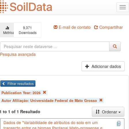
Ir
Alt
para
na
o
conteúdo
principal
E-mail de contato
Compartilhar
9,371
Métricas
Downloads
Pesquisa avançada
Adicionar dados
Filtrar resultados
Publication Year:
2026
Autor Afiliação:
Universidade Federal de Mato Grosso
1 to 1 of 1 Resultado
Ordenar
Dados de "Variabilidade de atributos do solo em um
transecto entre os biomas Pantanal Mato-grossense e