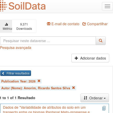
Ir
Alt
para
na
o
conteúdo
principal
E-mail de contato
Compartilhar
9,371
Métricas
Downloads
Pesquisa avançada
Adicionar dados
Filtrar resultados
Publication Year:
2026
Autor (Nome):
Amorim, Ricardo Santos Silva
1 to 1 of 1 Resultado
Ordenar
Dados de "Variabilidade de atributos do solo em um
transecto entre os biomas Pantanal Mato-grossense e