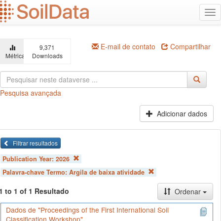
Ir
Alt
para
na
o
conteúdo
principal
E-mail de contato
Compartilhar
9,371
Métricas
Downloads
Pesquisa avançada
Adicionar dados
Filtrar resultados
Publication Year:
2026
Palavra-chave Termo:
Argila de baixa atividade
1 to 1 of 1 Resultado
Ordenar
Dados de "Proceedings of the First International Soil
Classification Workshop"