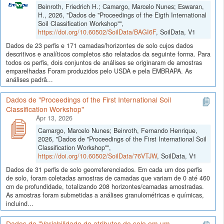
Beinroth, Friedrich H.; Camargo, Marcelo Nunes; Eswaran,
H., 2026, "Dados de "Proceedings of the Eigth International
Soil Classification Workshop"",
https://doi.org/10.60502/SoilData/BAGI6F
, SoilData, V1
Dados de 23 perfis e 171 camadas/horizontes de solo cujos dados
descritivos e analíticos completos são relatados da seguinte forma. Para
todos os perfis, dois conjuntos de análises se originaram de amostras
emparelhadas Foram produzidos pelo USDA e pela EMBRAPA. As
análises padrã...
Dados de "Proceedings of the First International Soil
Classification Workshop"
Apr 13, 2026
Camargo, Marcelo Nunes; Beinroth, Fernando Henrique,
2026, "Dados de "Proceedings of the First International Soil
Classification Workshop"",
https://doi.org/10.60502/SoilData/76VTJW
, SoilData, V1
Dados de 31 perfis de solo georreferenciados. Em cada um dos perfis
de solo, foram coletadas amostras de camadas que variam de 0 até 460
cm de profundidade, totalizando 208 horizontes/camadas amostradas.
As amostras foram submetidas a análises granulométricas e químicas,
incluind...
Dados de "Variabilidade de atributos do solo em um