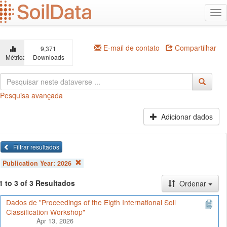
Ir
Alt
para
na
o
conteúdo
principal
E-mail de contato
Compartilhar
9,371
Métricas
Downloads
Pesquisa avançada
Adicionar dados
Filtrar resultados
Publication Year:
2026
1 to 3 of 3 Resultados
Ordenar
Dados de "Proceedings of the Eigth International Soil
Classification Workshop"
Apr 13, 2026