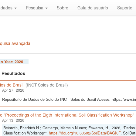
r dados
Pesquisa
Sobre
Guia do usuário
Suporte
quisa avançada
on Year:
2026
 7 Resultados
os do Brasil
(INCT Solos do Brasil)
Apr 27, 2026
Repositório de Dados de Solo do INCT Solos do Brasil Acesse: https://www.inc
 "Proceedings of the Eigth International Soil Classification Workshop"
Apr 13, 2026
Beinroth, Friedrich H.; Camargo, Marcelo Nunes; Eswaran, H., 2026, "Dados d
Classification Workshop"",
https://doi.org/10.60502/SoilData/BAGI6F
, SoilDat