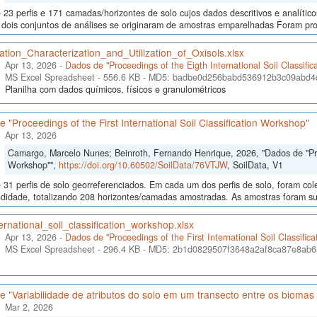
23 perfis e 171 camadas/horizontes de solo cujos dados descritivos e analític
s, dois conjuntos de análises se originaram de amostras emparelhadas Foram p
cation_Characterization_and_Utilization_of_Oxisols.xlsx
Apr 13, 2026 -
Dados de "Proceedings of the Eigth International Soil Classifi
MS Excel Spreadsheet - 556.6 KB -
MD5: badbe0d256babd536912b3c09abd4
Planilha com dados químicos, físicos e granulométricos
 "Proceedings of the First International Soil Classification Workshop"
Apr 13, 2026
Camargo, Marcelo Nunes; Beinroth, Fernando Henrique, 2026, "Dados de "Proce
Workshop"",
https://doi.org/10.60502/SoilData/76VTJW
, SoilData, V1
 31 perfis de solo georreferenciados. Em cada um dos perfis de solo, foram c
didade, totalizando 208 horizontes/camadas amostradas. As amostras foram sub
ternational_soil_classification_workshop.xlsx
Apr 13, 2026 -
Dados de "Proceedings of the First International Soil Classific
MS Excel Spreadsheet - 296.4 KB -
MD5: 2b1d0829507f3648a2af8ca87e8ab6
 "Variabilidade de atributos do solo em um transecto entre os bioma
Mar 2, 2026