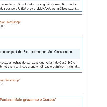
os completos são relatados da seguinte forma. Para todos
roduzidos pelo USDA e pela EMBRAPA. As análises padrã...
cation Workshop"
d8c
edings of the First International Soil Classification
oletadas amostras de camadas que variam de 0 até 460 cm
metidas a análises granulométricas e químicas, incluind...
ation Workshop"
86
s Pantanal Mato-grossense e Cerrado"