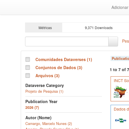
Ir
Adiciona
para
o
conteúdo
principal
Métricas
9,371 Downloads
Pes
Publicati
Comunidades Dataverses (1)
Conjuntos de Dados (3)
1 to 7 of
Arquivos (3)
INCT Sol
Dataverse Category
Projeto de Pesquisa (1)
Publication Year
2026 (7)
Dados de
Autor (Nome)
Camargo, Marcelo Nunes (2)