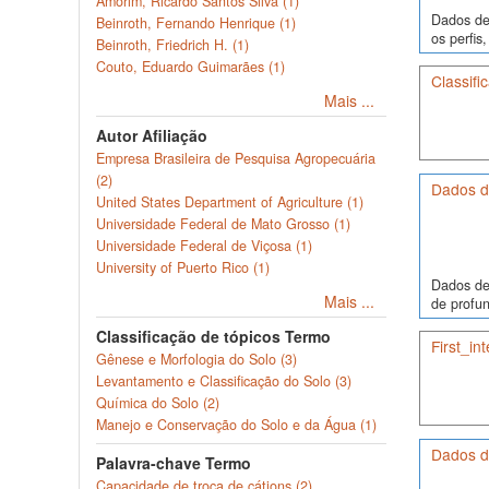
Amorim, Ricardo Santos Silva (1)
Dados de 
Beinroth, Fernando Henrique (1)
os perfi
Beinroth, Friedrich H. (1)
Couto, Eduardo Guimarães (1)
Classifi
Mais ...
Autor Afiliação
Empresa Brasileira de Pesquisa Agropecuária
(2)
Dados de
United States Department of Agriculture (1)
Universidade Federal de Mato Grosso (1)
Universidade Federal de Viçosa (1)
University of Puerto Rico (1)
Dados de
Mais ...
de profun
Classificação de tópicos Termo
First_in
Gênese e Morfologia do Solo (3)
Levantamento e Classificação do Solo (3)
Química do Solo (2)
Manejo e Conservação do Solo e da Água (1)
Dados de
Palavra-chave Termo
Capacidade de troca de cátions (2)