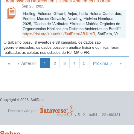
Organossolos Háplicos em Distintos Ambientes no Brasil"
Sep 25, 2025
Ebeling, Adierson Gilvani; Anjos, Lucia Helena Cunha dos;
Pereira, Marcos Gervasio; Novotny, Etelvino Henrique,
2025, "Dados de "Atributos Físicos e Matéria Orgânica de
Organossolos Háplicos em Distintos Ambientes no Brasil"",
https://doi.org/10.60502/SoilData/ABJUMR
, SoilData, V1
O trabalho possui 8 eventos e 38 camadas, os dados são
georreferenciados, os dados possuem análise física e quimica, foram
realizadas as coletas nos estados do RJ, MA e PR.
(Atual)
«
< Anterior
1
2
3
4
5
Próxima >
»
Copyright © 2026, SoilData
Desenvolvido por
v. 5.12.1 build 1122-cf90431
Sobre