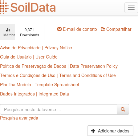
Ir
Alt
para
na
o
conteúdo
principal
E-mail de contato
Compartilhar
9,371
Métricas
Downloads
Aviso de Privacidade | Privacy Notice
Guia do Usuário | User Guide
Política de Preservação de Dados | Data Preservation Policy
Termos e Condições de Uso | Terms and Conditions of Use
Planilha Modelo | Template Spreadsheet
Dados Integrados | Integrated Data
Pesquisa avançada
Adicionar dados