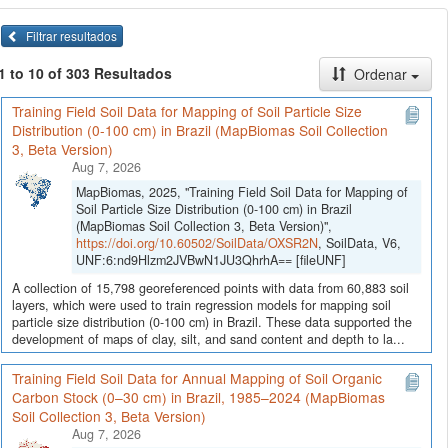
Filtrar resultados
1 to 10 of 303 Resultados
Ordenar
Training Field Soil Data for Mapping of Soil Particle Size
Distribution (0-100 cm) in Brazil (MapBiomas Soil Collection
3, Beta Version)
Aug 7, 2026
MapBiomas, 2025, "Training Field Soil Data for Mapping of
Soil Particle Size Distribution (0-100 cm) in Brazil
(MapBiomas Soil Collection 3, Beta Version)",
https://doi.org/10.60502/SoilData/OXSR2N
, SoilData, V6,
UNF:6:nd9Hlzm2JVBwN1JU3QhrhA== [fileUNF]
A collection of 15,798 georeferenced points with data from 60,883 soil
layers, which were used to train regression models for mapping soil
particle size distribution (0-100 cm) in Brazil. These data supported the
development of maps of clay, silt, and sand content and depth to la...
Training Field Soil Data for Annual Mapping of Soil Organic
Carbon Stock (0–30 cm) in Brazil, 1985–2024 (MapBiomas
Soil Collection 3, Beta Version)
Aug 7, 2026