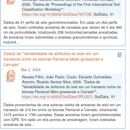
2026, "Dados de "Proceedings of the First International Soil
Classification Workshop"",
https://doi.org/10.60502/SoilData/76VTJW
, SoilData, V1
Dados de 31 perfis de solo georreferenciados. Em cada um dos perfis
de solo, foram coletadas amostras de camadas que variam de 0 até 460
cm de profundidade, totalizando 208 horizontes/camadas amostradas.
As amostras foram submetidas a análises granulométricas e químicas,
incluind...
Dados de "Variabilidade de atributos do solo em um
transecto entre os biomas Pantanal Mato-grossense e
Cerrado"
Mar 2, 2026
Novaes Filho, João Paulo; Couto, Eduardo Guimarães;
Amorim, Ricardo Santos Silva, 2026, "Dados de
"Variabilidade de atributos do solo em um transecto entre os
biomas Pantanal Mato-grossense e Cerrado"",
https://doi.org/10.60502/SoilData/SPLGEO
, SoilData, V1
Dados provenientes de uma extensa coleta de amostras de solo em um
transecto de 210 km entre os biomas Pantanal e Cerrado, totalizando
1415 pontos e 1780 camadas. Essas amostras foram georreferenciadas
com GPS. Em cada um dos pontos de amostragem, foram coletadas
amostras de solo...