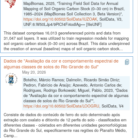
MapBiomas, 2025, "Training Field Soil Data for Annual
Mapping of Soil Organic Carbon Stock (0–30 cm) in Brazil,
1985–2024 (MapBiomas Soil Collection 3, Beta Version)",
https://doi.org/10.60502/SoilData/IUZOAK
, SoilData, V3,
UNF:6:W50LJp4/9PlCf4Fi4odlAg== [fileUNF]
This dataset comprises 16,013 georeferenced points and data from
31,047 soil layers. It was utilized to train regression models for mapping
soil organic carbon stock (0–30 cm) across Brazil. This data underpinned
the creation of annual (baseline) maps of soil organic carbon stock...
Dados de "Avaliação da cor e comportamento espectral de
algumas classes de solos do Rio Grande do Sul"
May 20, 2026
Botelho, Márcio Ramos; Dalmolin, Ricardo Simão Diniz;
Pedron, Fabrício de Araújo; Azevedo, Antonio Carlos de;
Rodrigues, Rodrigo Borkowski; Miguel, Pablo, 2023, "Dados
de "Avaliação da cor e comportamento espectral de algumas
classes de solos do Rio Grande do Sul"",
https://doi.org/10.60502/SoilData/LOOGRU
, SoilData, V4
Consiste de dados do conteúdo de ferro do solo determinado após
extração com oxalato e ditionito de 12 perfis do solo - classificados em
diferentes classes - coletados em diferentes unidades geomorfológicas
do Rio Grande do Sul, especificamente nas regiões do Planalto Médio,
Camp...