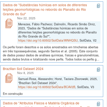
Dados de "Substâncias húmicas em solos de diferentes
feições geomorfológicas no rebordo do Planalto do Rio
Grande do Sul"
Nov 22, 2025
Menezes, Fábio Pacheco; Dalmolin, Ricardo Simão Diniz,
2023, "Dados de "Substâncias húmicas em solos de
diferentes feições geomorfológicas no rebordo do Planalto
do Rio Grande do Sul"",
https://doi.org/10.60502/SoilData/WNHQSU
, SoilData, V2
Os perfis foram descritos e os solos amostrados em trincheiras abertas
em três topossequências, segundo Santos et al. (2005). Este conjunto
de dados possui dados de análises químicas, físicas e granulométricas,
sendo dados brutos e totalizando nove perfis. Todos todos os perfis g...
Brazilian Soil Dataset 2024
Nov 8, 2025
Samuel-Rosa, Alessandro; Horst, Taciara Zborowski, 2025,
"Brazilian Soil Dataset 2024",
https://doi.org/10.60502/SoilData/BCAV2B
, SoilData, V3
Em construção
Dados de "Atributos Físicos e Matéria Orgânica de