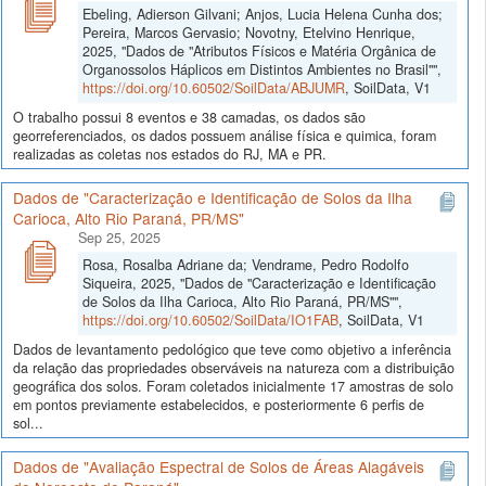
Ebeling, Adierson Gilvani; Anjos, Lucia Helena Cunha dos;
Pereira, Marcos Gervasio; Novotny, Etelvino Henrique,
2025, "Dados de "Atributos Físicos e Matéria Orgânica de
Organossolos Háplicos em Distintos Ambientes no Brasil"",
https://doi.org/10.60502/SoilData/ABJUMR
, SoilData, V1
O trabalho possui 8 eventos e 38 camadas, os dados são
georreferenciados, os dados possuem análise física e quimica, foram
realizadas as coletas nos estados do RJ, MA e PR.
Dados de "Caracterização e Identificação de Solos da Ilha
Carioca, Alto Rio Paraná, PR/MS"
Sep 25, 2025
Rosa, Rosalba Adriane da; Vendrame, Pedro Rodolfo
Siqueira, 2025, "Dados de "Caracterização e Identificação
de Solos da Ilha Carioca, Alto Rio Paraná, PR/MS"",
https://doi.org/10.60502/SoilData/IO1FAB
, SoilData, V1
Dados de levantamento pedológico que teve como objetivo a inferência
da relação das propriedades observáveis na natureza com a distribuição
geográfica dos solos. Foram coletados inicialmente 17 amostras de solo
em pontos previamente estabelecidos, e posteriormente 6 perfis de
sol...
Dados de "Avaliação Espectral de Solos de Áreas Alagáveis