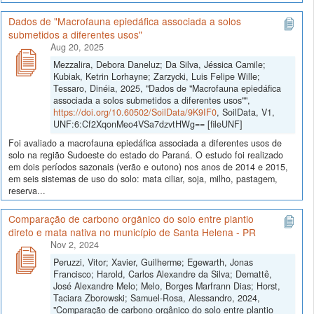
Dados de "Macrofauna epiedáfica associada a solos
submetidos a diferentes usos"
Aug 20, 2025
Mezzalira, Debora Daneluz; Da Silva, Jéssica Camile;
Kubiak, Ketrin Lorhayne; Zarzycki, Luis Felipe Wille;
Tessaro, Dinéia, 2025, "Dados de "Macrofauna epiedáfica
associada a solos submetidos a diferentes usos"",
https://doi.org/10.60502/SoilData/9K9IF0
, SoilData, V1,
UNF:6:Cf2XqonMeo4VSa7dzvtHWg== [fileUNF]
Foi avaliado a macrofauna epiedáfica associada a diferentes usos de
solo na região Sudoeste do estado do Paraná. O estudo foi realizado
em dois períodos sazonais (verão e outono) nos anos de 2014 e 2015,
em seis sistemas de uso do solo: mata ciliar, soja, milho, pastagem,
reserva...
Comparação de carbono orgânico do solo entre plantio
direto e mata nativa no município de Santa Helena - PR
Nov 2, 2024
Peruzzi, Vitor; Xavier, Guilherme; Egewarth, Jonas
Francisco; Harold, Carlos Alexandre da Silva; Demattê,
José Alexandre Melo; Melo, Borges Marfrann Dias; Horst,
Taciara Zborowski; Samuel-Rosa, Alessandro, 2024,
"Comparação de carbono orgânico do solo entre plantio