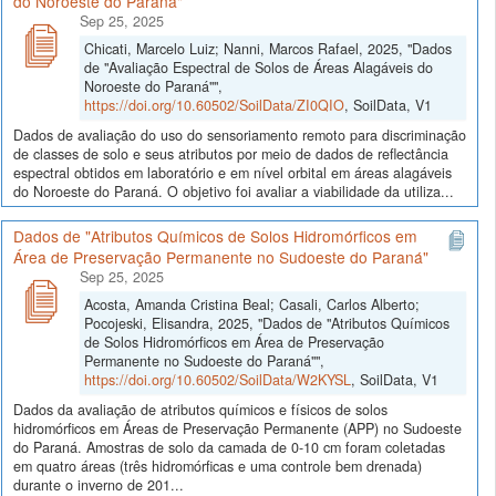
do Noroeste do Paraná"
Sep 25, 2025
Chicati, Marcelo Luiz; Nanni, Marcos Rafael, 2025, "Dados
de "Avaliação Espectral de Solos de Áreas Alagáveis do
Noroeste do Paraná"",
https://doi.org/10.60502/SoilData/ZI0QIO
, SoilData, V1
Dados de avaliação do uso do sensoriamento remoto para discriminação
de classes de solo e seus atributos por meio de dados de reflectância
espectral obtidos em laboratório e em nível orbital em áreas alagáveis
do Noroeste do Paraná. O objetivo foi avaliar a viabilidade da utiliza...
Dados de "Atributos Químicos de Solos Hidromórficos em
Área de Preservação Permanente no Sudoeste do Paraná"
Sep 25, 2025
Acosta, Amanda Cristina Beal; Casali, Carlos Alberto;
Pocojeski, Elisandra, 2025, "Dados de "Atributos Químicos
de Solos Hidromórficos em Área de Preservação
Permanente no Sudoeste do Paraná"",
https://doi.org/10.60502/SoilData/W2KYSL
, SoilData, V1
Dados da avaliação de atributos químicos e físicos de solos
hidromórficos em Áreas de Preservação Permanente (APP) no Sudoeste
do Paraná. Amostras de solo da camada de 0-10 cm foram coletadas
em quatro áreas (três hidromórficas e uma controle bem drenada)
durante o inverno de 201...