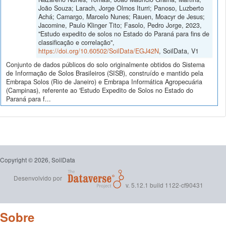
João Souza; Larach, Jorge Olmos Iturri; Panoso, Luzberto
Achá; Camargo, Marcelo Nunes; Rauen, Moacyr de Jesus;
Jacomine, Paulo Klinger Tito; Fasolo, Pedro Jorge, 2023,
"Estudo expedito de solos no Estado do Paraná para fins de
classificação e correlação",
https://doi.org/10.60502/SoilData/EGJ42N
, SoilData, V1
Conjunto de dados públicos do solo originalmente obtidos do Sistema
de Informação de Solos Brasileiros (SISB), construído e mantido pela
Embrapa Solos (Rio de Janeiro) e Embrapa Informática Agropecuária
(Campinas), referente ao 'Estudo Expedito de Solos no Estado do
Paraná para f...
Copyright © 2026, SoilData
Desenvolvido por
v. 5.12.1 build 1122-cf90431
Sobre