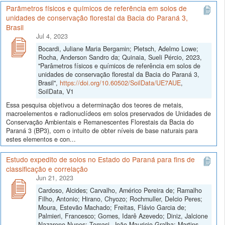
Parâmetros físicos e químicos de referência em solos de
unidades de conservação florestal da Bacia do Paraná 3,
Brasil
Jul 4, 2023
Bocardi, Juliane Maria Bergamin; Pletsch, Adelmo Lowe;
Rocha, Anderson Sandro da; Quinaia, Sueli Pércio, 2023,
"Parâmetros físicos e químicos de referência em solos de
unidades de conservação florestal da Bacia do Paraná 3,
Brasil",
https://doi.org/10.60502/SoilData/UE7AUE
,
SoilData, V1
Essa pesquisa objetivou a determinação dos teores de metais,
macroelementos e radionuclídeos em solos preservados de Unidades de
Conservação Ambientais e Remanescentes Florestais da Bacia do
Paraná 3 (BP3), com o intuito de obter níveis de base naturais para
estes elementos e con...
Estudo expedito de solos no Estado do Paraná para fins de
classificação e correlação
Jun 21, 2023
Cardoso, Alcides; Carvalho, Américo Pereira de; Ramalho
Filho, Antonio; Hirano, Chyozo; Rochmuller, Delcio Peres;
Moura, Estevão Machado; Freitas, Flávio Garcia de;
Palmieri, Francesco; Gomes, Idarê Azevedo; Diniz, Jalcione
Nazareno Nunes; Tomasi, João Mauricio Gralha; Martins,