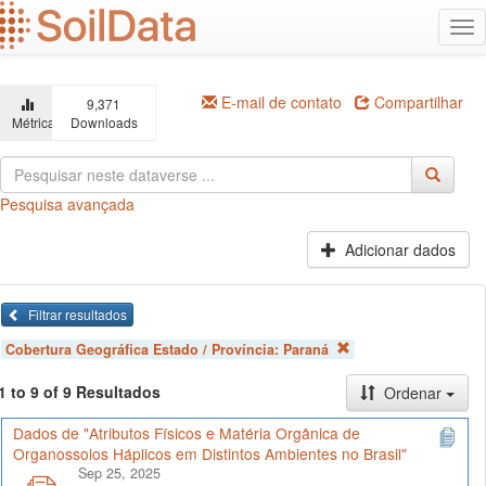
Ir
Alt
para
na
o
conteúdo
principal
E-mail de contato
Compartilhar
9,371
Métricas
Downloads
Pesquisa avançada
Adicionar dados
Filtrar resultados
Cobertura Geográfica Estado / Província:
Paraná
1 to 9 of 9 Resultados
Ordenar
Dados de "Atributos Físicos e Matéria Orgânica de
Organossolos Háplicos em Distintos Ambientes no Brasil"
Sep 25, 2025