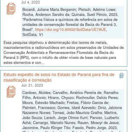
Jul 4, 2023
Bocardi, Juliane Maria Bergamin; Pletsch, Adelmo Lowe;
Rocha, Anderson Sandro da; Quinaia, Sueli Pércio, 2023,
"Parâmetros físicos e químicos de referência em solos de
unidades de conservação florestal da Bacia do Paraná 3,
Brasil",
https://doi.org/10.60502/SoilData/UE7AUE
,
SoilData, V1
Essa pesquisa objetivou a determinação dos teores de metais,
macroelementos e radionuclídeos em solos preservados de Unidades de
Conservação Ambientais e Remanescentes Florestais da Bacia do
Paraná 3 (BP3), com o intuito de obter níveis de base naturais para
estes elementos e con...
Estudo expedito de solos no Estado do Paraná para fins de
classificação e correlação
Jun 21, 2023
Cardoso, Alcides; Carvalho, Américo Pereira de; Ramalho
Filho, Antonio; Hirano, Chyozo; Rochmuller, Delcio Peres;
Moura, Estevão Machado; Freitas, Flávio Garcia de;
Palmieri, Francesco; Gomes, Idarê Azevedo; Diniz, Jalcione
Nazareno Nunes; Tomasi, João Mauricio Gralha; Martins,
João Souza; Larach, Jorge Olmos Iturri; Panoso, Luzberto
Achá; Camargo, Marcelo Nunes; Rauen, Moacyr de Jesus;
Jacomine, Paulo Klinger Tito; Fasolo, Pedro Jorge, 2023,