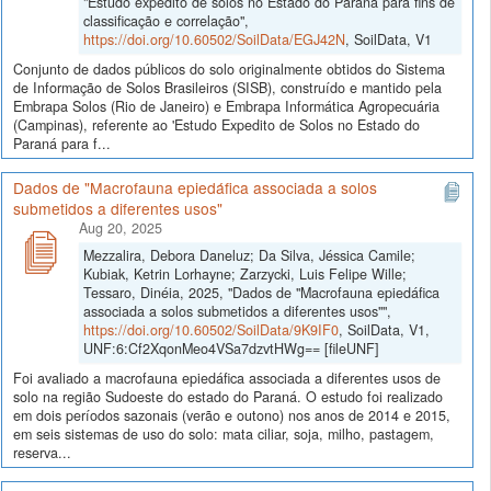
"Estudo expedito de solos no Estado do Paraná para fins de
classificação e correlação",
https://doi.org/10.60502/SoilData/EGJ42N
, SoilData, V1
Conjunto de dados públicos do solo originalmente obtidos do Sistema
de Informação de Solos Brasileiros (SISB), construído e mantido pela
Embrapa Solos (Rio de Janeiro) e Embrapa Informática Agropecuária
(Campinas), referente ao 'Estudo Expedito de Solos no Estado do
Paraná para f...
Dados de "Macrofauna epiedáfica associada a solos
submetidos a diferentes usos"
Aug 20, 2025
Mezzalira, Debora Daneluz; Da Silva, Jéssica Camile;
Kubiak, Ketrin Lorhayne; Zarzycki, Luis Felipe Wille;
Tessaro, Dinéia, 2025, "Dados de "Macrofauna epiedáfica
associada a solos submetidos a diferentes usos"",
https://doi.org/10.60502/SoilData/9K9IF0
, SoilData, V1,
UNF:6:Cf2XqonMeo4VSa7dzvtHWg== [fileUNF]
Foi avaliado a macrofauna epiedáfica associada a diferentes usos de
solo na região Sudoeste do estado do Paraná. O estudo foi realizado
em dois períodos sazonais (verão e outono) nos anos de 2014 e 2015,
em seis sistemas de uso do solo: mata ciliar, soja, milho, pastagem,
reserva...