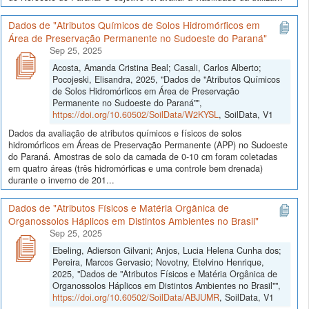
Dados de "Atributos Químicos de Solos Hidromórficos em
Área de Preservação Permanente no Sudoeste do Paraná"
Sep 25, 2025
Acosta, Amanda Cristina Beal; Casali, Carlos Alberto;
Pocojeski, Elisandra, 2025, "Dados de "Atributos Químicos
de Solos Hidromórficos em Área de Preservação
Permanente no Sudoeste do Paraná"",
https://doi.org/10.60502/SoilData/W2KYSL
, SoilData, V1
Dados da avaliação de atributos químicos e físicos de solos
hidromórficos em Áreas de Preservação Permanente (APP) no Sudoeste
do Paraná. Amostras de solo da camada de 0-10 cm foram coletadas
em quatro áreas (três hidromórficas e uma controle bem drenada)
durante o inverno de 201...
Dados de "Atributos Físicos e Matéria Orgânica de
Organossolos Háplicos em Distintos Ambientes no Brasil"
Sep 25, 2025
Ebeling, Adierson Gilvani; Anjos, Lucia Helena Cunha dos;
Pereira, Marcos Gervasio; Novotny, Etelvino Henrique,
2025, "Dados de "Atributos Físicos e Matéria Orgânica de
Organossolos Háplicos em Distintos Ambientes no Brasil"",
https://doi.org/10.60502/SoilData/ABJUMR
, SoilData, V1