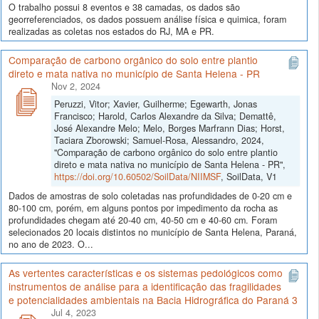
O trabalho possui 8 eventos e 38 camadas, os dados são
georreferenciados, os dados possuem análise física e quimica, foram
realizadas as coletas nos estados do RJ, MA e PR.
Comparação de carbono orgânico do solo entre plantio
direto e mata nativa no município de Santa Helena - PR
Nov 2, 2024
Peruzzi, Vitor; Xavier, Guilherme; Egewarth, Jonas
Francisco; Harold, Carlos Alexandre da Silva; Demattê,
José Alexandre Melo; Melo, Borges Marfrann Dias; Horst,
Taciara Zborowski; Samuel-Rosa, Alessandro, 2024,
"Comparação de carbono orgânico do solo entre plantio
direto e mata nativa no município de Santa Helena - PR",
https://doi.org/10.60502/SoilData/NIIMSF
, SoilData, V1
Dados de amostras de solo coletadas nas profundidades de 0-20 cm e
80-100 cm, porém, em alguns pontos por impedimento da rocha as
profundidades chegam até 20-40 cm, 40-50 cm e 40-60 cm. Foram
selecionados 20 locais distintos no município de Santa Helena, Paraná,
no ano de 2023. O...
As vertentes características e os sistemas pedológicos como
instrumentos de análise para a identificação das fragilidades
e potencialidades ambientais na Bacia Hidrográfica do Paraná 3
Jul 4, 2023