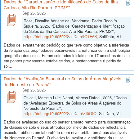
Dados de "Caracterização e Identificação de Solos da Ilha
Carioca, Alto Rio Paraná, PR/MS"
Sep 25, 2025
Rosa, Rosalba Adriane da; Vendrame, Pedro Rodolfo
Siqueira, 2025, "Dados de "Caracterização e Identificação
de Solos da Ilha Carioca, Alto Rio Paraná, PR/MS"",
https://doi.org/10.60502/SoilData/IO1FAB
, SoilData, V1
Dados de levantamento pedológico que teve como objetivo a inferência
da relação das propriedades observáveis na natureza com a distribuição
geográfica dos solos. Foram coletados inicialmente 17 amostras de solo
em pontos previamente estabelecidos, e posteriormente 6 perfis de
sol...
Dados de "Avaliação Espectral de Solos de Áreas Alagáveis
do Noroeste do Paraná"
Sep 25, 2025
Chicati, Marcelo Luiz; Nanni, Marcos Rafael, 2025, "Dados
de "Avaliação Espectral de Solos de Áreas Alagáveis do
Noroeste do Paraná"",
https://doi.org/10.60502/SoilData/ZI0QIO
, SoilData, V1
Dados de avaliação do uso do sensoriamento remoto para discriminação
de classes de solo e seus atributos por meio de dados de reflectância
espectral obtidos em laboratório e em nível orbital em áreas alagáveis
do Noroeste do Paraná. O objetivo foi avaliar a viabilidade da utiliza...