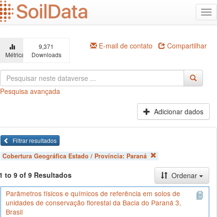
Ir
Alt
para
na
o
conteúdo
principal
E-mail de contato
Compartilhar
9,371
Métricas
Downloads
Pesquisa avançada
Adicionar dados
Filtrar resultados
Cobertura Geográfica Estado / Província:
Paraná
1 to 9 of 9 Resultados
Ordenar
Parâmetros físicos e químicos de referência em solos de
unidades de conservação florestal da Bacia do Paraná 3,
Brasil