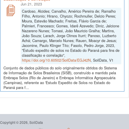
Jun 21, 2023
Cardoso, Alcides; Carvalho, Américo Pereira de; Ramalho
Filho, Antonio; Hirano, Chyozo; Rochmuller, Delcio Peres;
Moura, Estevão Machado; Freitas, Flávio Garcia de;
Palmieri, Francesco; Gomes, Idarê Azevedo; Diniz, Jalcione
Nazareno Nunes; Tomasi, João Mauricio Gralha; Martins,
João Souza; Larach, Jorge Olmos Iturri; Panoso, Luzberto
Achá; Camargo, Marcelo Nunes; Rauen, Moacyr de Jesus;
Jacomine, Paulo Klinger Tito; Fasolo, Pedro Jorge, 2023,
"Estudo expedito de solos no Estado do Paraná para fins de
classificação e correlação",
https://doi.org/10.60502/SoilData/EGJ42N
, SoilData, V1
Conjunto de dados públicos do solo originalmente obtidos do Sistema
de Informação de Solos Brasileiros (SISB), construído e mantido pela
Embrapa Solos (Rio de Janeiro) e Embrapa Informática Agropecuária
(Campinas), referente ao 'Estudo Expedito de Solos no Estado do
Paraná para f...
Copyright © 2026, SoilData