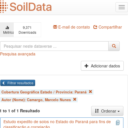
Ir
Alt
para
na
o
conteúdo
principal
E-mail de contato
Compartilhar
9,371
Métricas
Downloads
Pesquisa avançada
Adicionar dados
Filtrar resultados
Cobertura Geográfica Estado / Província:
Paraná
Autor (Nome):
Camargo, Marcelo Nunes
1 to 1 of 1 Resultado
Ordenar
Estudo expedito de solos no Estado do Paraná para fins de
classificação e correlação