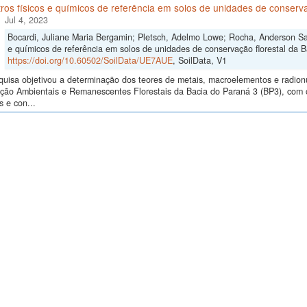
os físicos e químicos de referência em solos de unidades de conservaç
Jul 4, 2023
Bocardi, Juliane Maria Bergamin; Pletsch, Adelmo Lowe; Rocha, Anderson San
e químicos de referência em solos de unidades de conservação florestal da Ba
https://doi.org/10.60502/SoilData/UE7AUE
, SoilData, V1
quisa objetivou a determinação dos teores de metais, macroelementos e radio
ão Ambientais e Remanescentes Florestais da Bacia do Paraná 3 (BP3), com o i
 e con...