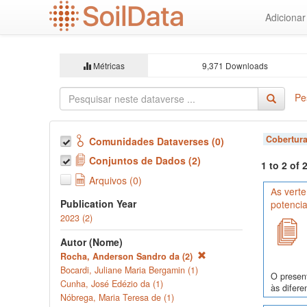
Ir
Adiciona
para
o
conteúdo
principal
Métricas
9,371 Downloads
Pe
Cobertura
Comunidades Dataverses (0)
Conjuntos de Dados (2)
1 to 2 of
Arquivos (0)
As verte
Publication Year
potencia
2023 (2)
Autor (Nome)
Rocha, Anderson Sandro da (2)
Bocardi, Juliane Maria Bergamin (1)
O present
Cunha, José Edézio da (1)
às difere
Nóbrega, Maria Teresa de (1)