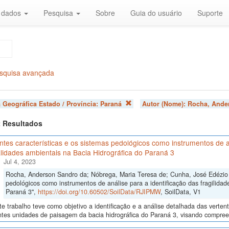
r dados
Pesquisa
Sobre
Guia do usuário
Suporte
squisa avançada
 Geográfica Estado / Província:
Paraná
Autor (Nome):
Rocha, Ande
 2 Resultados
ntes características e os sistemas pedológicos como instrumentos de an
lidades ambientais na Bacia Hidrográfica do Paraná 3
Jul 4, 2023
Rocha, Anderson Sandro da; Nóbrega, Maria Teresa de; Cunha, José Edézio da
pedológicos como instrumentos de análise para a identificação das fragilidad
Paraná 3",
https://doi.org/10.60502/SoilData/RJIPMW
, SoilData, V1
e trabalho teve como objetivo a identificação e a análise detalhada das verten
ntes unidades de paisagem da bacia hidrográfica do Paraná 3, visando compreen