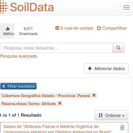
Ir
Alt
para
na
o
conteúdo
principal
E-mail de contato
Compartilhar
9,371
Métricas
Downloads
Pesquisa avançada
Adicionar dados
Filtrar resultados
Cobertura Geográfica Estado / Província:
Paraná
Palavra-chave Termo:
Altitude
1 to 1 of 1 Resultado
Ordenar
Dados de "Atributos Físicos e Matéria Orgânica de
Organossolos Háplicos em Distintos Ambientes no Brasil"