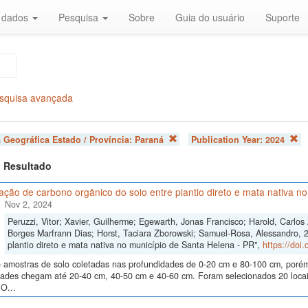
r dados
Pesquisa
Sobre
Guia do usuário
Suporte
squisa avançada
 Geográfica Estado / Província:
Paraná
Publication Year:
2024
 1 Resultado
ão de carbono orgânico do solo entre plantio direto e mata nativa n
Nov 2, 2024
Peruzzi, Vitor; Xavier, Guilherme; Egewarth, Jonas Francisco; Harold, Carlo
Borges Marfrann Dias; Horst, Taciara Zborowski; Samuel-Rosa, Alessandro, 
plantio direto e mata nativa no município de Santa Helena - PR",
https://doi
 amostras de solo coletadas nas profundidades de 0-20 cm e 80-100 cm, poré
dades chegam até 20-40 cm, 40-50 cm e 40-60 cm. Foram selecionados 20 locais
O...