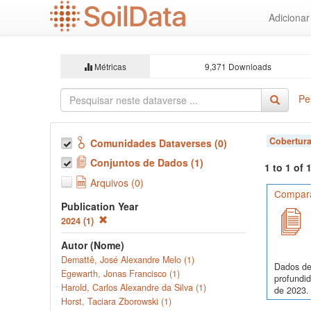
Ir
Adiciona
para
o
conteúdo
principal
Métricas
9,371 Downloads
Pe
Cobertura
Comunidades Dataverses (0)
Conjuntos de Dados (1)
1 to 1 of
Arquivos (0)
Comparaç
Publication Year
2024 (1)
Autor (Nome)
Demattê, José Alexandre Melo (1)
Dados de
Egewarth, Jonas Francisco (1)
profundi
Harold, Carlos Alexandre da Silva (1)
de 2023. 
Horst, Taciara Zborowski (1)