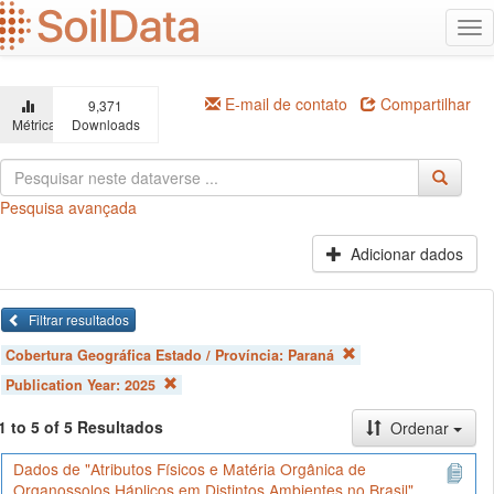
Ir
Alt
para
na
o
conteúdo
principal
E-mail de contato
Compartilhar
9,371
Métricas
Downloads
Pesquisa avançada
Adicionar dados
Filtrar resultados
Cobertura Geográfica Estado / Província:
Paraná
Publication Year:
2025
1 to 5 of 5 Resultados
Ordenar
Dados de "Atributos Físicos e Matéria Orgânica de
Organossolos Háplicos em Distintos Ambientes no Brasil"