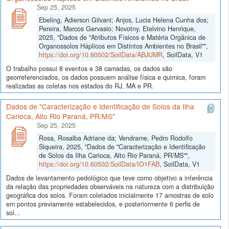
Sep 25, 2025
Ebeling, Adierson Gilvani; Anjos, Lucia Helena Cunha dos;
Pereira, Marcos Gervasio; Novotny, Etelvino Henrique,
2025, "Dados de "Atributos Físicos e Matéria Orgânica de
Organossolos Háplicos em Distintos Ambientes no Brasil"",
https://doi.org/10.60502/SoilData/ABJUMR
, SoilData, V1
O trabalho possui 8 eventos e 38 camadas, os dados são
georreferenciados, os dados possuem análise física e quimica, foram
realizadas as coletas nos estados do RJ, MA e PR.
Dados de "Caracterização e Identificação de Solos da Ilha
Carioca, Alto Rio Paraná, PR/MS"
Sep 25, 2025
Rosa, Rosalba Adriane da; Vendrame, Pedro Rodolfo
Siqueira, 2025, "Dados de "Caracterização e Identificação
de Solos da Ilha Carioca, Alto Rio Paraná, PR/MS"",
https://doi.org/10.60502/SoilData/IO1FAB
, SoilData, V1
Dados de levantamento pedológico que teve como objetivo a inferência
da relação das propriedades observáveis na natureza com a distribuição
geográfica dos solos. Foram coletados inicialmente 17 amostras de solo
em pontos previamente estabelecidos, e posteriormente 6 perfis de
sol...