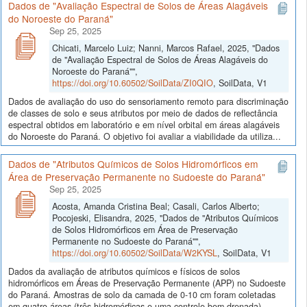
Dados de "Avaliação Espectral de Solos de Áreas Alagáveis
do Noroeste do Paraná"
Sep 25, 2025
Chicati, Marcelo Luiz; Nanni, Marcos Rafael, 2025, "Dados
de "Avaliação Espectral de Solos de Áreas Alagáveis do
Noroeste do Paraná"",
https://doi.org/10.60502/SoilData/ZI0QIO
, SoilData, V1
Dados de avaliação do uso do sensoriamento remoto para discriminação
de classes de solo e seus atributos por meio de dados de reflectância
espectral obtidos em laboratório e em nível orbital em áreas alagáveis
do Noroeste do Paraná. O objetivo foi avaliar a viabilidade da utiliza...
Dados de "Atributos Químicos de Solos Hidromórficos em
Área de Preservação Permanente no Sudoeste do Paraná"
Sep 25, 2025
Acosta, Amanda Cristina Beal; Casali, Carlos Alberto;
Pocojeski, Elisandra, 2025, "Dados de "Atributos Químicos
de Solos Hidromórficos em Área de Preservação
Permanente no Sudoeste do Paraná"",
https://doi.org/10.60502/SoilData/W2KYSL
, SoilData, V1
Dados da avaliação de atributos químicos e físicos de solos
hidromórficos em Áreas de Preservação Permanente (APP) no Sudoeste
do Paraná. Amostras de solo da camada de 0-10 cm foram coletadas
em quatro áreas (três hidromórficas e uma controle bem drenada)