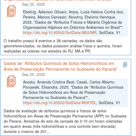
Sep 25, 2025
Ebeling, Adierson Gilvani; Anjos, Lucia Helena Cunha dos;
Pereira, Marcos Gervasio; Novotny, Etelvino Henrique,
2025, "Dados de "Atributos Físicos e Matéria Orgânica de
Organossolos Háplicos em Distintos Ambientes no Brasil"",
https://doi.org/10.60502/SoilData/ABJUMR
, SoilData, V1
O trabalho possui 8 eventos e 38 camadas, os dados são
georreferenciados, os dados possuem análise física e quimica, foram
realizadas as coletas nos estados do RJ, MA e PR.
Dados de "Atributos Químicos de Solos Hidromórficos em
Área de Preservação Permanente no Sudoeste do Paraná"
Sep 25, 2025
Acosta, Amanda Cristina Beal; Casali, Carlos Alberto;
Pocojeski, Elisandra, 2025, "Dados de "Atributos Químicos
de Solos Hidromórficos em Área de Preservação
Permanente no Sudoeste do Paraná"",
https://doi.org/10.60502/SoilData/W2KYSL
, SoilData, V1
Dados da avaliação de atributos químicos e físicos de solos
hidromórficos em Áreas de Preservação Permanente (APP) no Sudoeste
do Paraná. Amostras de solo da camada de 0-10 cm foram coletadas
em quatro áreas (três hidromórficas e uma controle bem drenada)
durante o inverno de 201...