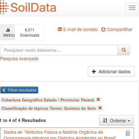
Ir
Alt
para
na
o
conteúdo
principal
E-mail de contato
Compartilhar
9,371
Métricas
Downloads
Pesquisa avançada
Adicionar dados
Filtrar resultados
Cobertura Geográfica Estado / Província:
Paraná
Classificação de tópicos Termo:
Química do Solo
1 to 4 of 4 Resultados
Ordenar
Dados de "Atributos Físicos e Matéria Orgânica de
Organossolos Háplicos em Distintos Ambientes no Brasil"