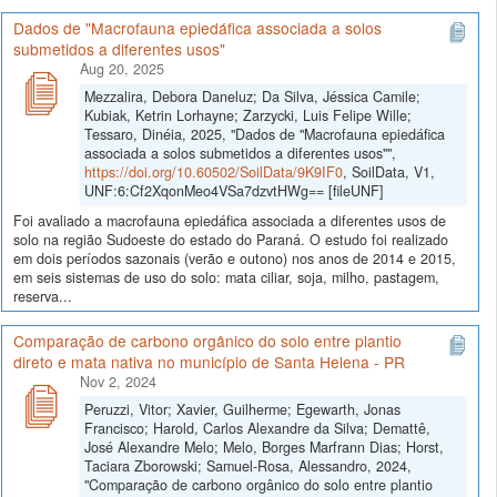
Dados de "Macrofauna epiedáfica associada a solos
submetidos a diferentes usos"
Aug 20, 2025
Mezzalira, Debora Daneluz; Da Silva, Jéssica Camile;
Kubiak, Ketrin Lorhayne; Zarzycki, Luis Felipe Wille;
Tessaro, Dinéia, 2025, "Dados de "Macrofauna epiedáfica
associada a solos submetidos a diferentes usos"",
https://doi.org/10.60502/SoilData/9K9IF0
, SoilData, V1,
UNF:6:Cf2XqonMeo4VSa7dzvtHWg== [fileUNF]
Foi avaliado a macrofauna epiedáfica associada a diferentes usos de
solo na região Sudoeste do estado do Paraná. O estudo foi realizado
em dois períodos sazonais (verão e outono) nos anos de 2014 e 2015,
em seis sistemas de uso do solo: mata ciliar, soja, milho, pastagem,
reserva...
Comparação de carbono orgânico do solo entre plantio
direto e mata nativa no município de Santa Helena - PR
Nov 2, 2024
Peruzzi, Vitor; Xavier, Guilherme; Egewarth, Jonas
Francisco; Harold, Carlos Alexandre da Silva; Demattê,
José Alexandre Melo; Melo, Borges Marfrann Dias; Horst,
Taciara Zborowski; Samuel-Rosa, Alessandro, 2024,
"Comparação de carbono orgânico do solo entre plantio